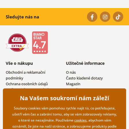
Sledujte nás na
Vše o nákupu
Užitečné informace
Obchodní a reklamační
O nás
podmínky
Často kladené dotazy
Ochrana osobních údajů
Magazín
Možnosti dopravy a platby
Kontakty
Vrácení zboží
Velkoobchodní spolupráce
Na Vašem soukromí nám záleží
Soubory cookies vám pomohou rychle najít to, co potřebujete,
ušetří vám čas a zabrání tomu, aby se vám zobrazovaly reklamy,
o které se nezajímáte. Používáme
cookies
, abychom vám
oznámili, že jste na naší stránce, a zobrazujeme produkty podle