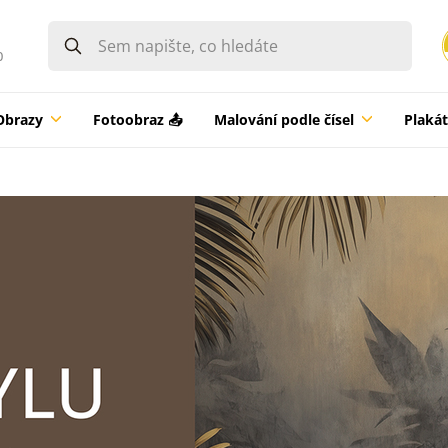
0
Obrazy
Fotoobraz 📤
Malování podle čísel
Plaká