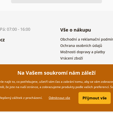
á: 07:00 - 16:00
Vše o nákupu
cz
Obchodní a reklamační podmí
Ochrana osobních údajů
Možnosti dopravy a platby
Vrácení zboží
Na Vašem soukromí nám záleží
 najít to, co potřebujete, ušetří vám čas a zabrání tomu, aby se vám zobrazov
li, že jste na naší stránce, a zobrazujeme produkty podle vašich preferencí. 
Přijmout vše
ylepšený zážitek z procházení.
Odmítnout vše
Copyright ©2019 © Dovido.cz.
Web