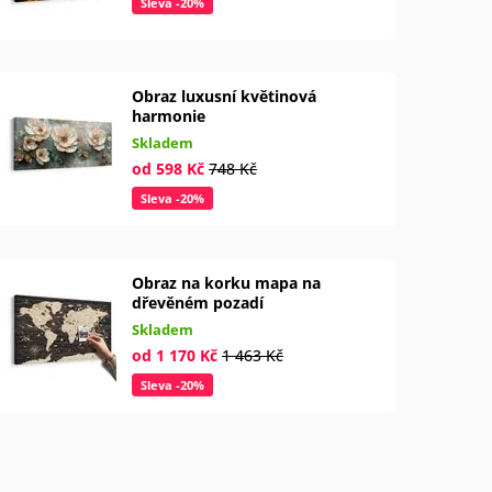
Sleva -20%
Obraz luxusní květinová
harmonie
Skladem
od 598 Kč
748 Kč
Sleva -20%
Obraz na korku mapa na
dřevěném pozadí
Skladem
od 1 170 Kč
1 463 Kč
Sleva -20%