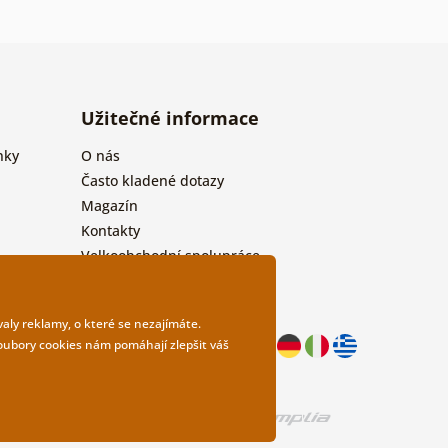
Užitečné informace
nky
O nás
Často kladené dotazy
Magazín
Kontakty
Velkoobchodní spolupráce
aly reklamy, o které se nezajímáte.
Soubory cookies nám pomáhají zlepšit váš
design
Litvanyi.sk
| E-shop vytvořila