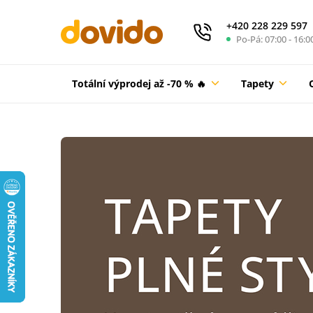
+420 228 229 597
Po-Pá: 07:00 - 16:0
Totální výprodej až -70 % 🔥
Tapety