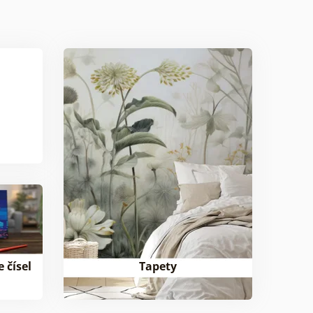
 čísel
Tapety