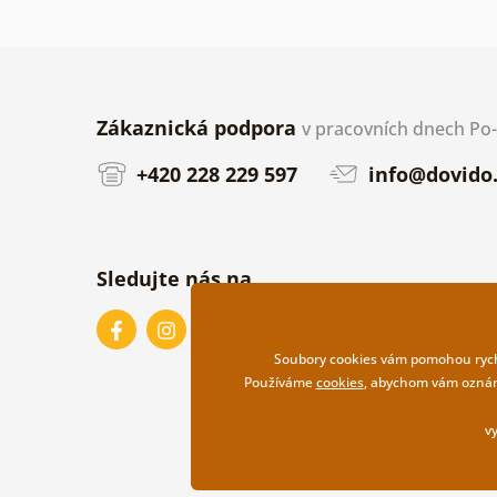
Zákaznická podpora
v pracovních dnech Po-P
+420 228 229 597
info@dovido.
Sledujte nás na
Soubory cookies vám pomohou rychle
Používáme
cookies
, abychom vám oznámi
v