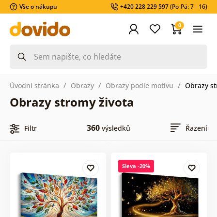
Vše o nákupu
+420 228 229 597
(Po-Pá: 7 - 16)
0
Úvodní stránka
Obrazy
Obrazy podle motivu
Obrazy st
Obrazy stromy života
360
Filtr
výsledků
Řazení
Sleva -20%