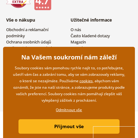
Vše o nákupu
Užitečné informace
Obchodní a reklamační
O nás
podmínky
Často kladené dotazy
Ochrana osobních údajů
Magazín
Možnosti dopravy a platby
Kontakty
Vrácení zboží
Velkoobchodní spolupráce
Na Vašem soukromí nám záleží
Soubory cookies vám pomohou rychle najít to, co potřebujete,
ušetří vám čas a zabrání tomu, aby se vám zobrazovaly reklamy,
o které se nezajímáte. Používáme
cookies
, abychom vám
oznámili, že jste na naší stránce, a zobrazujeme produkty podle
vašich preferencí. Soubory cookies nám pomáhají zlepšit váš
vylepšený zážitek z procházení.
Odmítnout vše
Copyright ©2019 © Dovido.cz.
Přijmout vše
Webdesign
Litvanyi.sk
| E-shop vytvořila