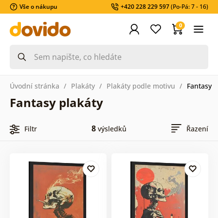
Vše o nákupu
+420 228 229 597
(Po-Pá: 7 - 16)
0
Úvodní stránka
Plakáty
Plakáty podle motivu
Fantasy
Fantasy plakáty
8
Filtr
výsledků
Řazení