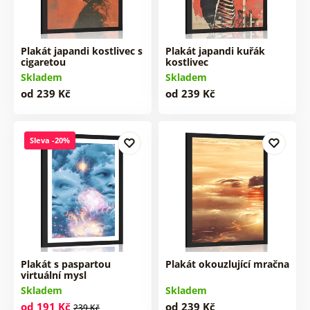
Plakát japandi kostlivec s
Plakát japandi kuřák
cigaretou
kostlivec
Skladem
Skladem
od 239 Kč
od 239 Kč
Sleva -20%
Plakát s paspartou
Plakát okouzlující mračna
virtuální mysl
Skladem
Skladem
od 191 Kč
od 239 Kč
239 Kč