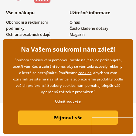
Vše o nákupu
Užitečné informace
Obchodní a reklamační
O nás
podmínky
Často kladené dotazy
Ochrana osobních údajů
Magazín
Možnosti dopravy a platby
Kontakty
Vrácení zboží
Velkoobchodní spolupráce
Na Vašem soukromí nám záleží
Soubory cookies vám pomohou rychle najít to, co potřebujete,
ušetří vám čas a zabrání tomu, aby se vám zobrazovaly reklamy,
o které se nezajímáte. Používáme
cookies
, abychom vám
oznámili, že jste na naší stránce, a zobrazujeme produkty podle
vašich preferencí. Soubory cookies nám pomáhají zlepšit váš
vylepšený zážitek z procházení.
Odmítnout vše
Copyright ©2019 © Dovido.cz.
Přijmout vše
Webdesign
Litvanyi.sk
| E-shop vytvořila