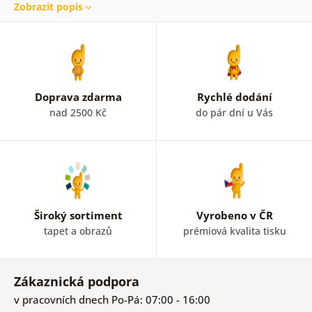
Zobrazit popis
městy
,
přírodou
,
květy
a
abstraktními prvky
. Obrazy
na plátně s lidmi v naší nabídce vyobrazují hlavně
sportovce, tanečníky,
ženy
, páry a také ženské rty.
Černobílé obrazy
na stěnu dodají vašemu interiéru
jedinečnost. Zajímavý je i obraz na zeď s lidmi ve
vintage
a retro
stylu. Chcete-li se odlišit, prostřednictvím obrazů
Doprava zdarma
Rychlé dodání
lidí tak jednoznačně učiníte.
nad 2500 Kč
do pár dní u Vás
Široký sortiment
Vyrobeno v ČR
tapet a obrazů
prémiová kvalita tisku
Zákaznická podpora
v pracovních dnech Po-Pá: 07:00 - 16:00