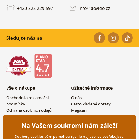
+420 228 229 597
info@dovido.cz
Sledujte nás na
Vše o nákupu
Užitečné informace
Obchodní a reklamační
O nás
podmínky
Často kladené dotazy
Ochrana osobních údajů
Magazín
Možnosti dopravy a platby
Kontakty
Vrácení zboží
Velkoobchodní spolupráce
Na Vašem soukromí nám záleží
Soubory cookies vám pomohou rychle najít to, co potřebujete,