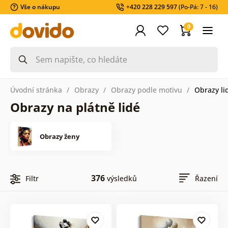
Vše o nákupu
+420 228 229 597
(Po-Pá: 7 - 16)
0
Úvodní stránka
Obrazy
Obrazy podle motivu
Obrazy li
Obrazy na plátně lidé
Obrazy ženy
376
Filtr
výsledků
Řazení