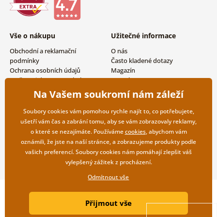
Vše o nákupu
Užitečné informace
Obchodní a reklamační
O nás
podmínky
Často kladené dotazy
Ochrana osobních údajů
Magazín
Možnosti dopravy a platby
Kontakty
Vrácení zboží
Velkoobchodní spolupráce
Na Vašem soukromí nám záleží
Soubory cookies vám pomohou rychle najít to, co potřebujete,
ušetří vám čas a zabrání tomu, aby se vám zobrazovaly reklamy,
o které se nezajímáte. Používáme
cookies
, abychom vám
oznámili, že jste na naší stránce, a zobrazujeme produkty podle
vašich preferencí. Soubory cookies nám pomáhají zlepšit váš
vylepšený zážitek z procházení.
Odmítnout vše
Copyright ©2019 © Dovido.cz.
Přijmout vše
Webdesign
Litvanyi.sk
| E-shop vytvořila