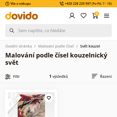
Vše o nákupu
+420 228 229 597
(Po-Pá: 7 - 16)
0
Úvodní stránka
Malování podle čísel
Svět kouzel
Malování podle čísel kouzelnický
svět
1
Filtr
výsledků
Řazení