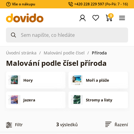
Vše o nákupu
+420 228 229 597
(Po-Pá: 7 - 16)
0
Úvodní stránka
Malování podle čísel
Příroda
Malování podle čísel příroda
Hory
Moří a pláže
Jazera
Stromy a listy
3
Filtr
výsledků
Řazení