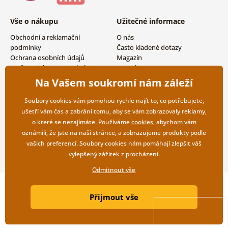
Vše o nákupu
Užitečné informace
Obchodní a reklamační
O nás
podmínky
Často kladené dotazy
Ochrana osobních údajů
Magazín
Možnosti dopravy a platby
Kontakty
Vrácení zboží
Velkoobchodní spolupráce
Na Vašem soukromí nám záleží
Soubory cookies vám pomohou rychle najít to, co potřebujete,
ušetří vám čas a zabrání tomu, aby se vám zobrazovaly reklamy,
o které se nezajímáte. Používáme
cookies
, abychom vám
oznámili, že jste na naší stránce, a zobrazujeme produkty podle
vašich preferencí. Soubory cookies nám pomáhají zlepšit váš
vylepšený zážitek z procházení.
Odmítnout vše
Copyright ©2019 © Dovido.cz.
Přijmout vše
Webdesign
Litvanyi.sk
| E-shop vytvořila