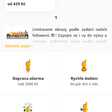
od 429 Kč
1
Limitované obrazy podle zadání našich
followerů 😎! Zapojte se i vy do výzvy a
vyhrajte jedinečný obraz podle vašich
Zobrazit popis
představ. Čím bláznivější nápad, tím lépe.
Každý týden na našem
TikTok profilu
. Vyhrává
komentář s největším počtem 🧡. Nemate čas zapojit se?
Nevadííí. Z obrazů vytvoříme limitovanou edici.
Nejstylovější obraz si tak můžete jednoduše objednat a
ozdobit jím váš interiér.
Doprava zdarma
Rychlé dodání
nad 2500 Kč
do pár dní u Vás