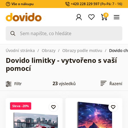
Vše o nákupu
+420 228 229 597
(Po-Pá: 7 - 16)
0
Úvodní stránka
Obrazy
Obrazy podle motivu
Dovido ch
Dovido limitky - vytvořeno s vaší
pomocí
23
Filtr
výsledků
Řazení
Sleva -20%