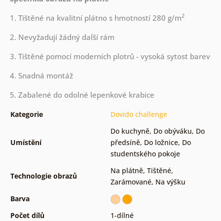
2
1. Tištěné na kvalitní plátno s hmotností 280 g/m
2. Nevyžadují žádný další rám
3. Tištěné pomocí moderních plotrů - vysoká sytost barev
4. Snadná montáž
5. Zabalené do odolné lepenkové krabice
Kategorie
Dovido challenge
Do kuchyně
,
Do obýváku
,
Do
Umístění
předsíně
,
Do ložnice
,
Do
studentského pokoje
Na plátně
,
Tištěné
,
Technologie obrazů
Zarámované
,
Na výšku
Barva
Počet dílů
1-dílné