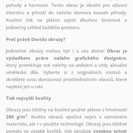
pohody a harmonii. Tento obraz je ideální pro oživení
interiéru a přináší do vašeho domova kousek přírody.
Kvalitní tisk na plátno zajistí dlouhou životnost a
jedinečný vzhled každého prostoru.
Proč právě Dovido obrazy?
Jedinečné obrazy mohou být i u vás doma!
Obraz je
výsledkem práce našeho grafického designéra
,
který
proměňuje své návrhy na unikátní a vždy aktuální
umělecká díla. Vyberte si z originálních motivů a
zkrášlete svou domácnost prostřednictvím obrazů, které
najdete jen u nás.
Tisk nejvyšší kvality
Obrazy jsou tištěny na kvalitní pružné plátno s hmotností
2
280 g/m
. Kvalita obrazů spočívá nejen v samotném
materiálu, ale i v použité technologii. Obrazy jsou tištěné
pomalu ve vysoké kvalitě, tisk zaručuje
vysokou sytost