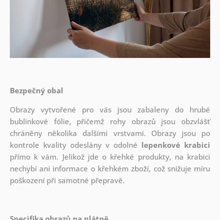
Bezpečný obal
Obrazy vytvořené pro vás jsou zabaleny do hrubé
bublinkové fólie, přičemž rohy obrazů jsou obzvlášť
chráněny několika dalšími vrstvami.
Obrazy jsou po
kontrole kvality odeslány v odolné
lepenkové krabici
přímo k vám. Jelikož jde o křehké produkty, na krabici
nechybí ani informace o křehkém zboží, což snižuje míru
poškození při samotné přepravě.
Specifika obrazů na plátně