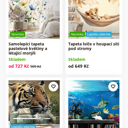
Novinka
Novinka
Lepidlo zdarma
Samolepící tapeta
Tapeta lvíče v houpací síti
pastelové květiny a
pod stromy
létající motýli
Skladem
Skladem
od 727 Kč
od 649 Kč
909 Kč
Lepidlo zdarma