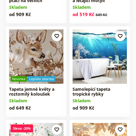
ptáci na větvích
a létající motýli
Skladem
Skladem
od 909 Kč
od 519 Kč
649 Kč
Novinka
Lepidlo zdarma
Tapeta jemné květy a
Samolepící tapeta
roztomilý koloušek
tropické rybky
Skladem
Skladem
od 649 Kč
od 909 Kč
Sleva -20%