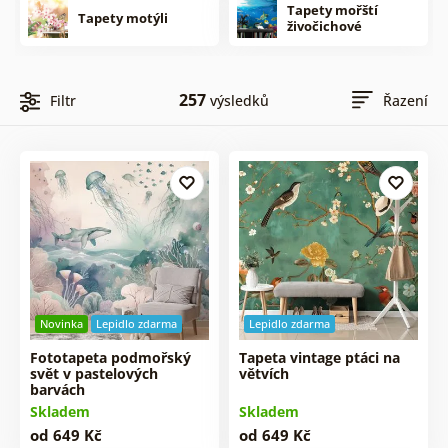
Tapety mořští
Tapety motýli
živočichové
257
Filtr
výsledků
Řazení
Novinka
Lepidlo zdarma
Lepidlo zdarma
Fototapeta podmořský
Tapeta vintage ptáci na
svět v pastelových
větvích
barvách
Skladem
Skladem
od 649 Kč
od 649 Kč