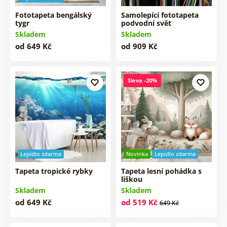
Fototapeta bengálský
Samolepící fototapeta
tygr
podvodní svět
Skladem
Skladem
od 649 Kč
od 909 Kč
Sleva -20%
Lepidlo zdarma
Novinka
Lepidlo zdarma
Tapeta tropické rybky
Tapeta lesní pohádka s
liškou
Skladem
Skladem
od 649 Kč
od 519 Kč
649 Kč