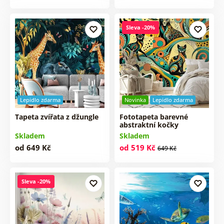
Sleva -20%
Lepidlo zdarma
Novinka
Lepidlo zdarma
Tapeta zvířata z džungle
Fototapeta barevné
abstraktní kočky
Skladem
Skladem
od 649 Kč
od 519 Kč
649 Kč
Sleva -20%