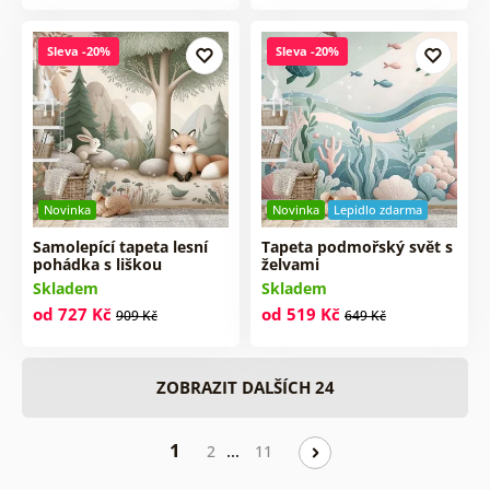
Sleva -20%
Sleva -20%
Novinka
Novinka
Lepidlo zdarma
Samolepící tapeta lesní
Tapeta podmořský svět s
pohádka s liškou
želvami
Skladem
Skladem
od 727 Kč
od 519 Kč
909 Kč
649 Kč
ZOBRAZIT DALŠÍCH 24
1
…
2
11