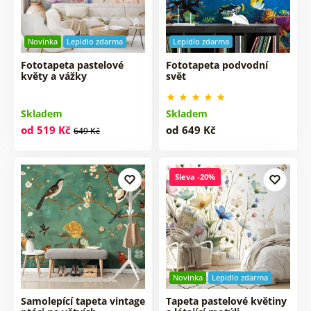
Novinka
Lepidlo zdarma
Lepidlo zdarma
Fototapeta pastelové
Fototapeta podvodní
květy a vážky
svět
Skladem
Skladem
od 519 Kč
od 649 Kč
649 Kč
Sleva -20%
Novinka
Lepidlo zdarma
Samolepící tapeta vintage
Tapeta pastelové květiny