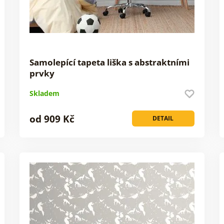
Samolepící tapeta liška s abstraktními
prvky
Skladem
od 909 Kč
DETAIL