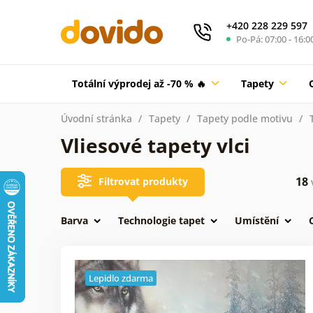
+420 228 229 597
Po-Pá: 07:00 - 16:0
Totální výprodej až -70 % 🔥
Tapety
Úvodní stránka
Tapety
Tapety podle motivu
Vliesové tapety vlci
18
Filtrovat produkty
Barva
Technologie tapet
Umístění
Lepidlo zdarma