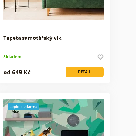
Tapeta samotářský vlk
Skladem
od 649 Kč
DETAIL
Lepidlo zdarma