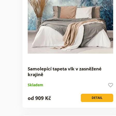
Samolepící tapeta vlk v zasněžené
krajině
Skladem
od 909 Kč
DETAIL