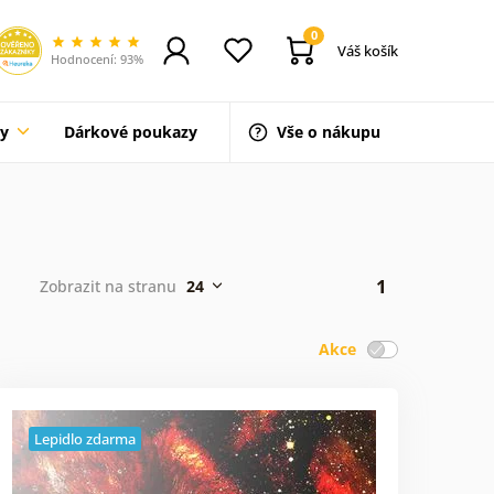
0
Váš košík
Hodnocení: 93%
ty
Dárkové poukazy
Vše o nákupu
1
Zobrazit na stranu
24
Akce
Lepidlo zdarma