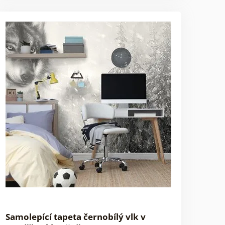
Samolepící tapeta černobílý vlk v