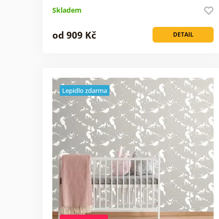
Skladem
od 909 Kč
DETAIL
Lepidlo zdarma