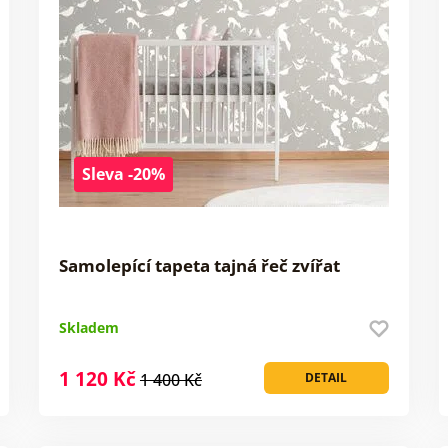
Sleva -20%
Samolepící tapeta tajná řeč zvířat
Skladem
1 120 Kč
1 400 Kč
DETAIL