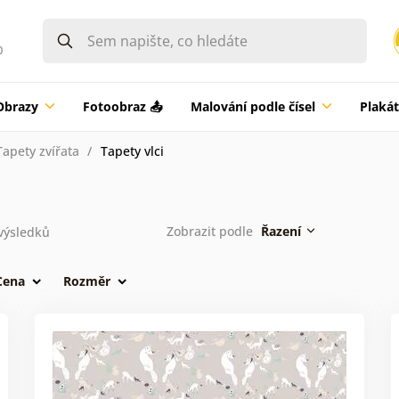
0
Obrazy
Fotoobraz 📤
Malování podle čísel
Plaká
Tapety zvířata
Tapety vlci
Zobrazit podle
Řazení
výsledků
Cena
Rozměr