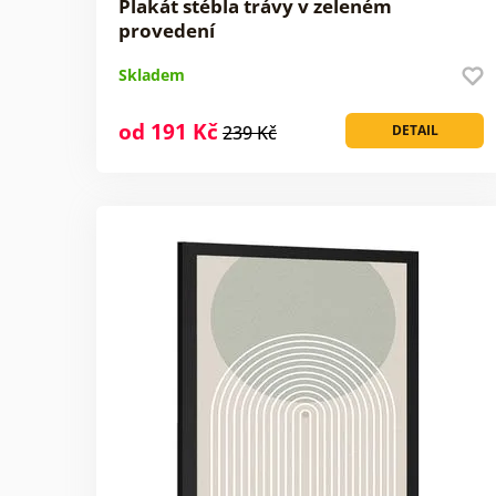
Plakát stébla trávy v zeleném
provedení
Skladem
od 191 Kč
239 Kč
DETAIL