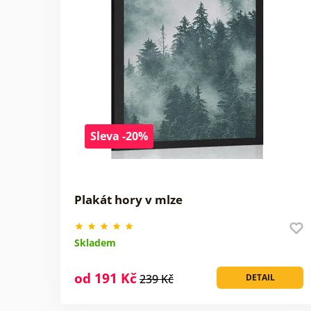
Sleva -20%
Plakát hory v mlze
Skladem
od 191 Kč
239 Kč
DETAIL