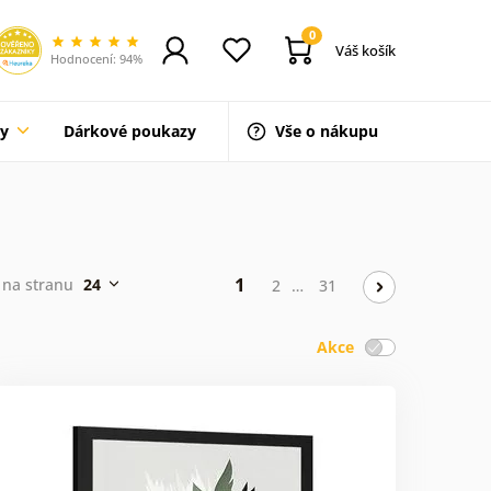
0
Váš košík
Hodnocení: 94%
ty
Dárkové poukazy
Vše o nákupu
1
 na stranu
24
2
…
31
Akce