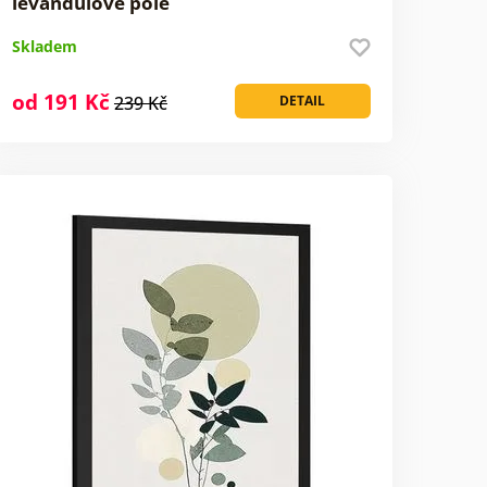
levandulové pole
Skladem
od 191 Kč
239 Kč
DETAIL