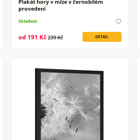
Plakát hory v mlze v černobílém
provedení
Skladem
od 191 Kč
239 Kč
DETAIL