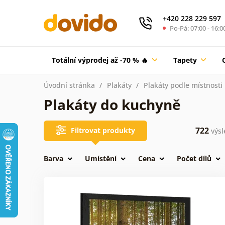
+420 228 229 597
Po-Pá: 07:00 - 16:0
Totální výprodej až -70 % 🔥
Tapety
Úvodní stránka
Plakáty
Plakáty podle místnosti
Plakáty do kuchyně
722
Filtrovat produkty
výsl
Barva
Umístění
Cena
Počet dílů