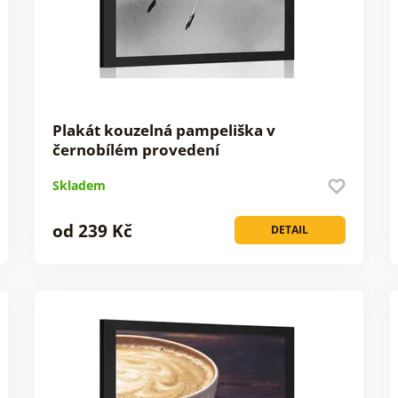
Plakát kouzelná pampeliška v
černobílém provedení
Skladem
od 239 Kč
DETAIL