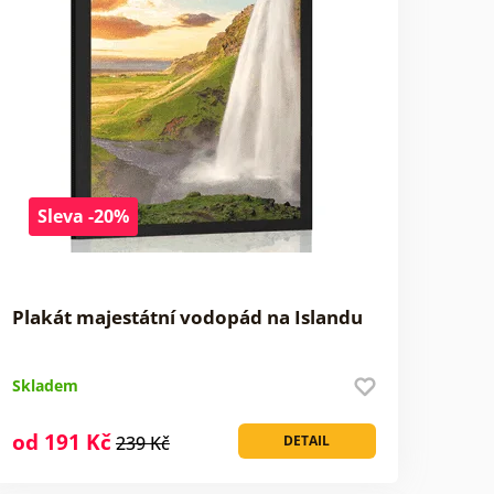
Sleva -20%
Plakát majestátní vodopád na Islandu
Skladem
od 191 Kč
239 Kč
DETAIL