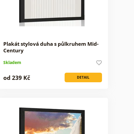
Plakát stylová duha s půlkruhem Mid-
Century
Skladem
od 239 Kč
DETAIL