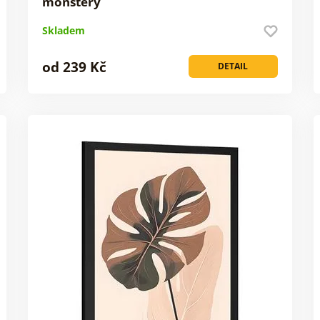
monstery
Skladem
od 239 Kč
DETAIL