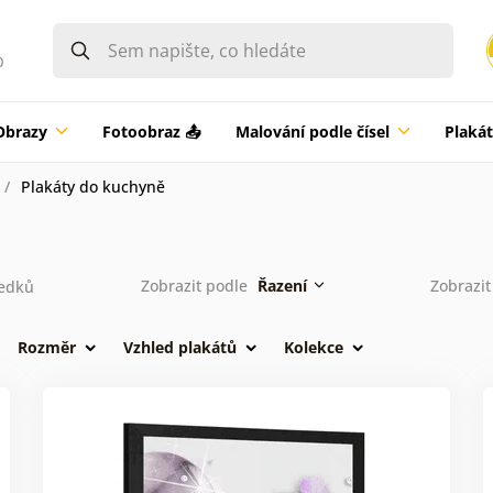
0
Obrazy
Fotoobraz 📤
Malování podle čísel
Plaká
Plakáty do kuchyně
Zobrazit podle
Řazení
Zobrazit
edků
Rozměr
Vzhled plakátů
Kolekce