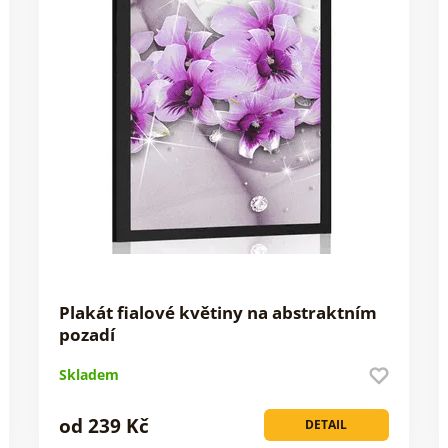
Plakát fialové květiny na abstraktním
pozadí
Skladem
od 239 Kč
DETAIL