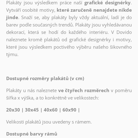
Plakáty jsou výsledkem práce naší
grafické designérky
.
Vytváří osobité motivy,
které zaručeně nenajdete nikde
jinde
. Snaží se, aby plakáty byly vždy aktuální, ladí je do
barev podle současných trendů. Plakáty jsou vyhledávanou
dekorací, která se hodí do každého interiéru. V Dovido
naleznete kromě plakátů od grafické designérky i motivy,
které jsou výsledkem poctivého výběru našeho šikovného
týmu.
Dostupné rozměry plakátů (v cm)
Plakáty u nás naleznete
ve čtyřech rozměrech
v poměru
šířka x výška, a to konkrétně ve velikostech:
20x30 | 30x45 | 40x60 | 60x90 |
Velikosti plakátů jsou uvedeny s rámem.
Dostupné barvy rámů