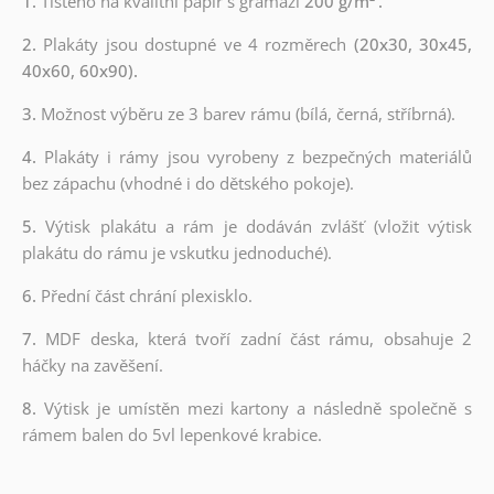
1.
Tištěno na kvalitní papír s gramáží
200 g/m²
.
2.
Plakáty jsou dostupné ve 4 rozměrech
(20x30, 30x45,
40x60, 60x90).
3.
Možnost výběru ze 3 barev rámu (bílá, černá, stříbrná).
4.
Plakáty i rámy jsou vyrobeny z bezpečných materiálů
bez zápachu (vhodné i do dětského pokoje).
5.
Výtisk plakátu a rám je dodáván zvlášť (vložit výtisk
plakátu do rámu je vskutku jednoduché).
6.
Přední část chrání plexisklo.
7.
MDF deska, která tvoří zadní část rámu, obsahuje 2
háčky na zavěšení.
8.
Výtisk je umístěn mezi kartony a následně společně s
rámem balen do 5vl lepenkové krabice.