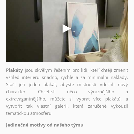
Plakáty
jsou skvělým řešením pro lidi, kteří chtějí změnit
vzhled interiéru snadno, rychle a za minimální náklady.
Stačí jen jeden plakát, abyste místnosti vdechli nový
charakter. Chcete-li něco výraznějšího a
extravagantnějšího, můžete si vybrat více plakátů, a
vytvořit tak vlastní galerii, která zaručeně vykouzlí
tematickou atmosféru.
Jedinečné motivy od našeho týmu