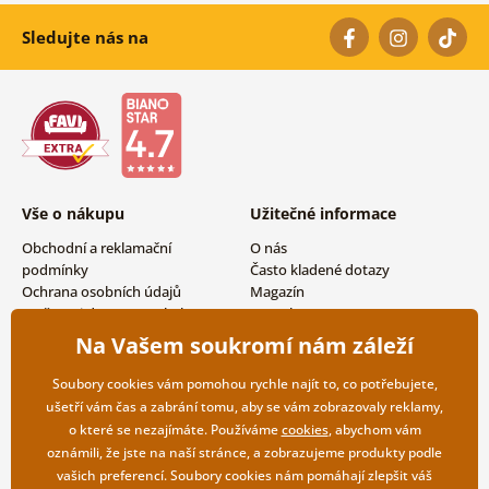
Sledujte nás na
Vše o nákupu
Užitečné informace
Obchodní a reklamační
O nás
podmínky
Často kladené dotazy
Ochrana osobních údajů
Magazín
Možnosti dopravy a platby
Kontakty
Vrácení zboží
Velkoobchodní spolupráce
Na Vašem soukromí nám záleží
Soubory cookies vám pomohou rychle najít to, co potřebujete,
ušetří vám čas a zabrání tomu, aby se vám zobrazovaly reklamy,
o které se nezajímáte. Používáme
cookies
, abychom vám
oznámili, že jste na naší stránce, a zobrazujeme produkty podle
vašich preferencí. Soubory cookies nám pomáhají zlepšit váš