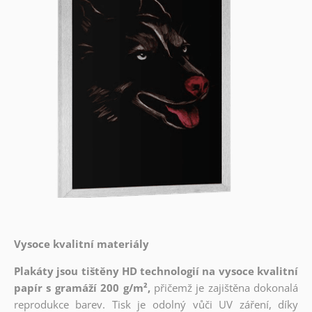
Vysoce kvalitní materiály
Plakáty jsou tištěny HD technologií na vysoce kvalitní
papír s gramáží 200 g/m²,
přičemž je zajištěna dokonalá
reprodukce barev. Tisk je odolný vůči UV záření, díky