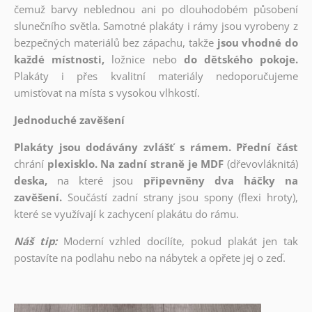
čemuž barvy neblednou ani po dlouhodobém působení
slunečního světla. Samotné plakáty i rámy jsou vyrobeny z
bezpečných materiálů bez zápachu, takže
jsou vhodné do
každé místnosti,
ložnice nebo
do dětského pokoje.
Plakáty i přes kvalitní materiály nedoporučujeme
umisťovat na místa s vysokou vlhkostí.
Jednoduché zavěšení
Plakáty jsou dodávány zvlášť s rámem. Přední část
chrání
plexisklo. Na zadní straně je MDF
(dřevovláknitá)
deska,
na které jsou
připevněny dva háčky na
zavěšení.
Součástí zadní strany jsou spony (flexi hroty),
které se využívají k zachycení plakátu do rámu.
Náš tip:
Moderní vzhled docílíte, pokud plakát jen tak
postavíte na podlahu nebo na nábytek a opřete jej o zeď.