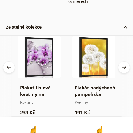
rozměrech
Ze stejné kolekce
čné
Plakát fialové
Plakát nadýchaná
P
le
květiny na
pampeliška
m
abstraktním
Květiny
Květiny
K
pozadí
239 Kč
191 Kč
2