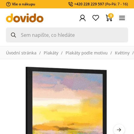
Vše o nákupu
+420 228 229 597
(Po-Pá: 7 - 16)
0
Úvodní stránka
Plakáty
Plakáty podle motivu
Květiny