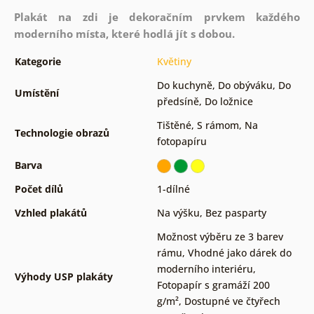
Plakát na zdi je dekoračním prvkem každého
moderního místa, které hodlá jít s dobou.
Kategorie
Květiny
Do kuchyně
,
Do obýváku
,
Do
Umístění
předsíně
,
Do ložnice
Tištěné
,
S rámom
,
Na
Technologie obrazů
fotopapíru
Barva
Počet dílů
1-dílné
Vzhled plakátů
Na výšku
,
Bez pasparty
Možnost výběru ze 3 barev
rámu
,
Vhodné jako dárek do
moderního interiéru
,
Výhody USP plakáty
Fotopapír s gramáží 200
g/m²
,
Dostupné ve čtyřech