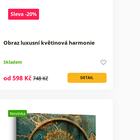
Sleva -20%
Obraz luxusní květinová harmonie
Skladem
od 598 Kč
748 Kč
DETAIL
Novinka