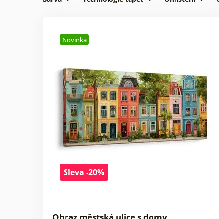
Novinka
Sleva -20%
Obraz městská ulice s domy