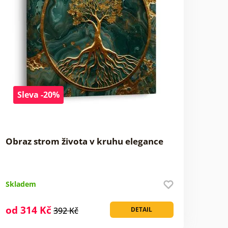
Sleva -20%
Obraz strom života v kruhu elegance
Skladem
od 314 Kč
392 Kč
DETAIL