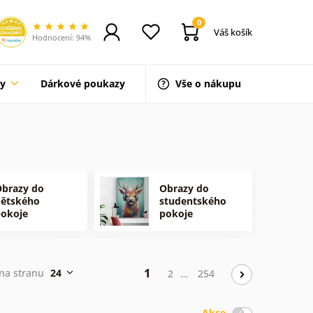
0
Váš košík
Hodnocení: 94%
ty
Dárkové poukazy
Vše o nákupu
brazy do
Obrazy do
dětského
studentského
okoje
pokoje
1
 na stranu
24
2
…
254
Akce