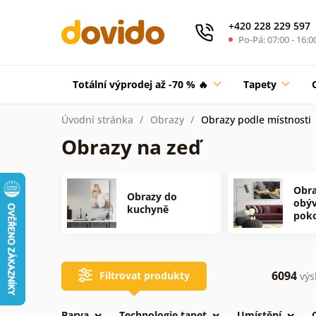
+420 228 229 597
Po-Pá: 07:00 - 16:0
Totální výprodej až -70 % 🔥
Tapety
Úvodní stránka
Obrazy
Obrazy podle místnosti
Obrazy na zeď
Obra
Obrazy do
obýv
kuchyně
poko
6094
Filtrovat produkty
výs
Barva
Technologie tapet
Umístění