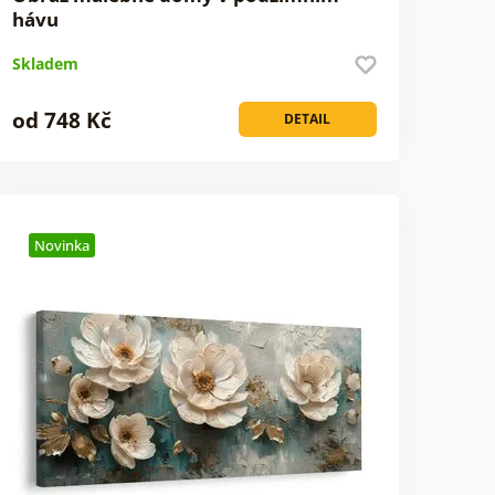
hávu
Skladem
od 748 Kč
DETAIL
Novinka