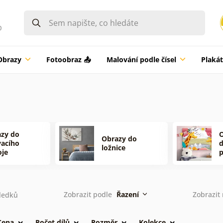
0
Obrazy
Fotoobraz 📤
Malování podle čísel
Plaká
zy do
O
Obrazy do
acího
ložnice
je
p
Zobrazit podle
Řazení
Zobrazit
ledků
Cena
Počet dílů
Rozměr
Kolekce