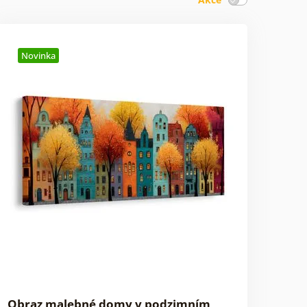
Novinka
Obraz malebné domy v podzimním