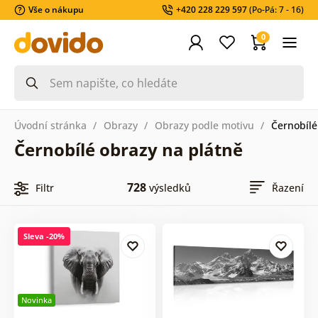
Vše o nákupu
+420 228 229 597
(Po-Pá: 7 - 16)
0
Úvodní stránka
Obrazy
Obrazy podle motivu
Černobílé
Černobílé obrazy na plátně
728
Filtr
výsledků
Řazení
Sleva -20%
Novinka