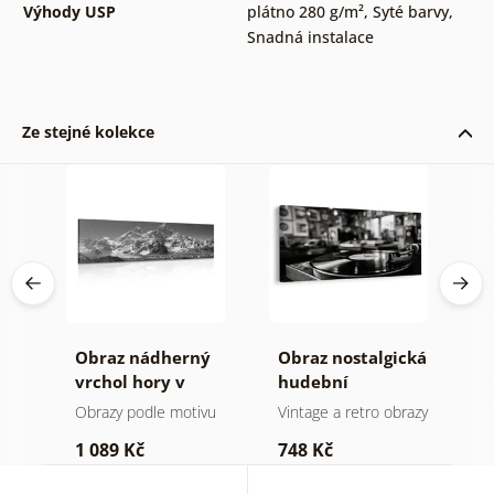
Výhody USP
plátno 280 g/m²
,
Syté barvy
,
Snadná instalace
Ze stejné kolekce
Obraz nádherný
Obraz nostalgická
O
a v
vrchol hory v
hudební
k
černobílém
atmosféra
Obrazy podle motivu
Vintage a retro obrazy
O
provedení
1 089 Kč
748 Kč
3