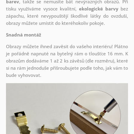
barev
, takže se nemusíte bát nevýrazných obrazů. Při
tisku využíváme vysoce kvalitní,
ekologické barvy
bez
zápachu, které nevypouštějí škodlivé látky do ovzduší,
obrazy můžete umístit do kteréhokoliv pokoje.
Snadná montáž
Obrazy můžete ihned zavěsit do vašeho interiéru! Plátno
je pořádně napnuté na bytelný rám o tloušťce 16 mm. K
obrazům dodáváme 1 až 2 ks závěsů (dle rozměru), které
si na rám jednoduše přišroubujete podle toho, jak vám to
bude vyhovovat.