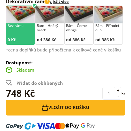
Dekorativní rám
zjistit více
i
Bez rámu
Rám –⁠⁠⁠⁠⁠⁠ Hnědý
Rám –⁠⁠⁠⁠⁠⁠ Černé
Rám –⁠⁠⁠⁠⁠⁠ Přírodní
ořech
wenge
dub
0 Kč
od 386 Kč
od 386 Kč
od 386 Kč
*cena doplňků bude připočtena k celkové ceně v košíku
Dostupnost:
Skladem
Přidat do oblíbených
748 Kč
+
ks
-
VLOŽIT DO KOŠÍKU