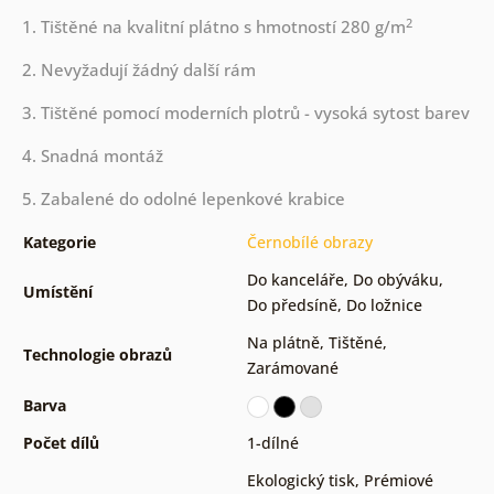
2
1. Tištěné na kvalitní plátno s hmotností 280 g/m
2. Nevyžadují žádný další rám
3. Tištěné pomocí moderních plotrů - vysoká sytost barev
4. Snadná montáž
5. Zabalené do odolné lepenkové krabice
Kategorie
Černobílé obrazy
Do kanceláře
,
Do obýváku
,
Umístění
Do předsíně
,
Do ložnice
Na plátně
,
Tištěné
,
Technologie obrazů
Zarámované
Barva
Počet dílů
1-dílné
Ekologický tisk
,
Prémiové