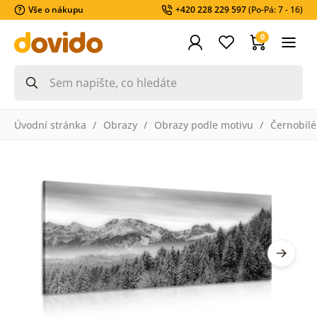
Vše o nákupu
+420 228 229 597
(Po-Pá: 7 - 16)
0
Úvodní stránka
Obrazy
Obrazy podle motivu
Černobílé