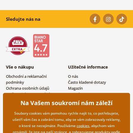
Sledujte nás na
Vše o nákupu
Užitečné informace
Obchodní a reklamační
O nás
podmínky
Často kladené dotazy
Ochrana osobních údajů
Magazín
Možnosti dopravy a platby
Kontakty
Vrácení zboží
Velkoobchodní spolupráce
Na Vašem soukromí nám záleží
Soubory cookies vám pomohou rychle najít to, co potřebujete,
ušetří vám čas a zabrání tomu, aby se vám zobrazovaly reklamy,
o které se nezajímáte. Používáme
cookies
, abychom vám
oznámili, že jste na naší stránce, a zobrazujeme produkty podle