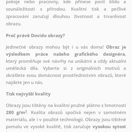
pokoje nebo pracovny, kde přinese pocit klidu a
sounáležitosti s přírodou. Kvalitní tisk a pečlivé
zpracování zaručují dlouhou životnost a trvanlivost
obrazu.
Proč právě Dovido obrazy?
Jedinečné obrazy mohou být i u vás doma!
Obraz je
výsledkem práce našeho grafického designéra
,
který
proměňuje své návrhy na unikátní a vždy aktuální
umělecká díla. Vyberte si z originálních motivů a
zkrášlete svou domácnost prostřednictvím obrazů, které
najdete jen u nás.
Tisk nejvyšší kvality
Obrazy jsou tištěny na kvalitní pružné plátno s hmotností
2
280 g/m
. Kvalita obrazů spočívá nejen v samotném
materiálu, ale i v použité technologii. Obrazy jsou tištěné
pomalu ve vysoké kvalitě, tisk zaručuje
vysokou sytost