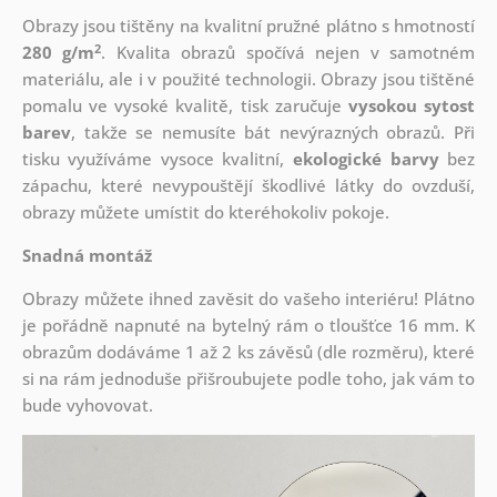
Obrazy jsou tištěny na kvalitní pružné plátno s hmotností
2
280 g/m
. Kvalita obrazů spočívá nejen v samotném
materiálu, ale i v použité technologii. Obrazy jsou tištěné
pomalu ve vysoké kvalitě, tisk zaručuje
vysokou sytost
barev
, takže se nemusíte bát nevýrazných obrazů. Při
tisku využíváme vysoce kvalitní,
ekologické barvy
bez
zápachu, které nevypouštějí škodlivé látky do ovzduší,
obrazy můžete umístit do kteréhokoliv pokoje.
Snadná montáž
Obrazy můžete ihned zavěsit do vašeho interiéru! Plátno
je pořádně napnuté na bytelný rám o tloušťce 16 mm. K
obrazům dodáváme 1 až 2 ks závěsů (dle rozměru), které
si na rám jednoduše přišroubujete podle toho, jak vám to
bude vyhovovat.