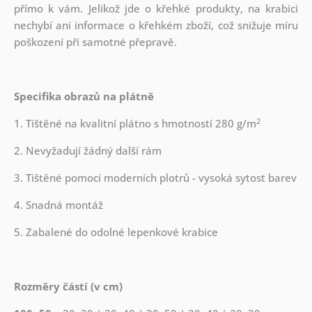
přímo k vám. Jelikož jde o křehké produkty, na krabici
nechybí ani informace o křehkém zboží, což snižuje míru
poškození při samotné přepravě.
Specifika obrazů na plátně
2
1. Tištěné na kvalitní plátno s hmotností 280 g/m
2. Nevyžadují žádný další rám
3. Tištěné pomocí moderních plotrů - vysoká sytost barev
4. Snadná montáž
5. Zabalené do odolné lepenkové krabice
Rozměry částí (v cm)