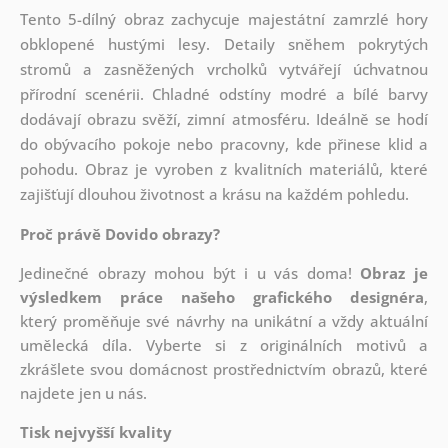
Tento 5-dílný obraz zachycuje majestátní zamrzlé hory
obklopené hustými lesy. Detaily sněhem pokrytých
stromů a zasněžených vrcholků vytvářejí úchvatnou
přírodní scenérii. Chladné odstíny modré a bílé barvy
dodávají obrazu svěží, zimní atmosféru. Ideálně se hodí
do obývacího pokoje nebo pracovny, kde přinese klid a
pohodu. Obraz je vyroben z kvalitních materiálů, které
zajišťují dlouhou životnost a krásu na každém pohledu.
Proč právě Dovido obrazy?
Jedinečné obrazy mohou být i u vás doma!
Obraz je
výsledkem práce našeho grafického designéra
,
který
proměňuje své návrhy na unikátní a vždy aktuální
umělecká díla. Vyberte si z originálních motivů a
zkrášlete svou domácnost prostřednictvím obrazů, které
najdete jen u nás.
Tisk nejvyšší kvality