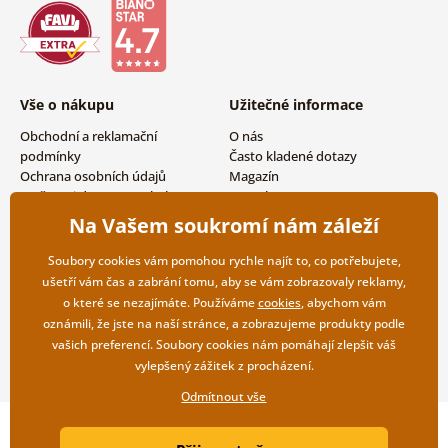
Vše o nákupu
Užitečné informace
Obchodní a reklamační
O nás
podmínky
Často kladené dotazy
Ochrana osobních údajů
Magazín
Možnosti dopravy a platby
Kontakty
Vrácení zboží
Velkoobchodní spolupráce
Na Vašem soukromí nám záleží
Soubory cookies vám pomohou rychle najít to, co potřebujete,
ušetří vám čas a zabrání tomu, aby se vám zobrazovaly reklamy,
o které se nezajímáte. Používáme
cookies
, abychom vám
oznámili, že jste na naší stránce, a zobrazujeme produkty podle
vašich preferencí. Soubory cookies nám pomáhají zlepšit váš
vylepšený zážitek z procházení.
Odmítnout vše
Copyright ©2019 © Dovido.cz.