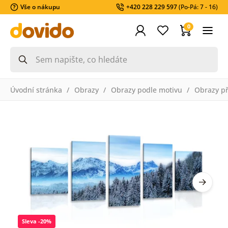
Vše o nákupu
+420 228 229 597
(Po-Pá: 7 - 16)
0
Úvodní stránka
Obrazy
Obrazy podle motivu
Obrazy př
Sleva -20%