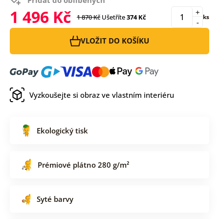
1 496 Kč
+
1 870 Kč
Ušetříte
374 Kč
ks
-
VLOŽIT DO KOŠÍKU
Vyzkoušejte si obraz ve vlastním interiéru
Ekologický tisk
Prémiové plátno 280 g/m²
Syté barvy