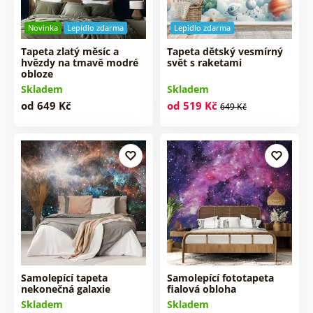
Novinka
Lepidlo zdarma
Lepidlo zdarma
Tapeta zlatý měsíc a
Tapeta dětský vesmírný
hvězdy na tmavě modré
svět s raketami
obloze
Skladem
Skladem
od 649 Kč
od 519 Kč
649 Kč
Samolepící tapeta
Samolepící fototapeta
nekonečná galaxie
fialová obloha
Skladem
Skladem