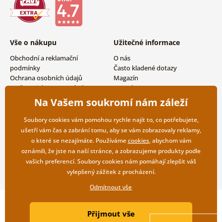
Vše o nákupu
Užitečné informace
Obchodní a reklamační
O nás
podmínky
Často kladené dotazy
Ochrana osobních údajů
Magazín
Možnosti dopravy a platby
Kontakty
Vrácení zboží
Velkoobchodní spolupráce
Na Vašem soukromí nám záleží
Soubory cookies vám pomohou rychle najít to, co potřebujete,
ušetří vám čas a zabrání tomu, aby se vám zobrazovaly reklamy,
o které se nezajímáte. Používáme
cookies
, abychom vám
oznámili, že jste na naší stránce, a zobrazujeme produkty podle
vašich preferencí. Soubory cookies nám pomáhají zlepšit váš
vylepšený zážitek z procházení.
Odmítnout vše
Copyright ©2019 © Dovido.cz.
Přijmout vše
Webdesign
Litvanyi.sk
| E-shop vytvořila