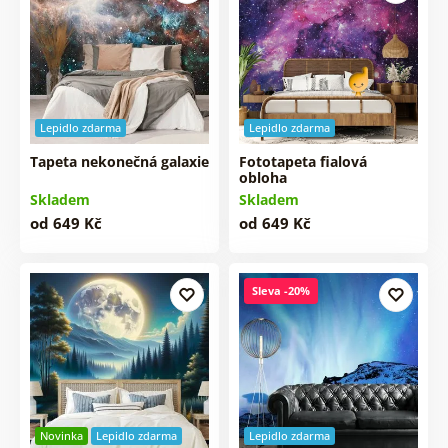
Lepidlo zdarma
Lepidlo zdarma
Tapeta nekonečná galaxie
Fototapeta fialová
obloha
Skladem
Skladem
od 649 Kč
od 649 Kč
Sleva -20%
Novinka
Lepidlo zdarma
Lepidlo zdarma