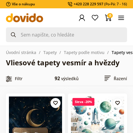
Vše o nákupu
+420 228 229 597
(Po-Pá: 7 - 16)
0
Úvodní stránka
Tapety
Tapety podle motivu
Tapety ves
Vliesové tapety vesmír a hvězdy
92
Filtr
výsledků
Řazení
Sleva -20%