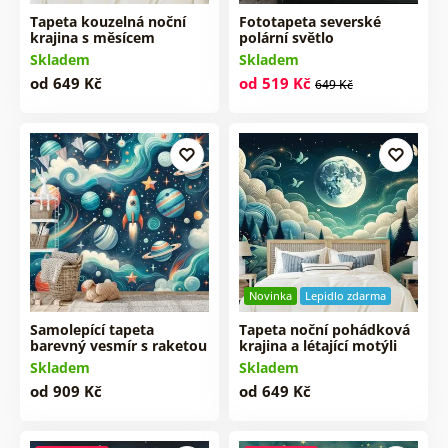
Tapeta kouzelná noční
Fototapeta severské
krajina s měsícem
polární světlo
Skladem
Skladem
od 649 Kč
od 519 Kč
649 Kč
Novinka
Lepidlo zdarma
Samolepící tapeta
Tapeta noční pohádková
barevný vesmír s raketou
krajina a létající motýli
Skladem
Skladem
od 909 Kč
od 649 Kč