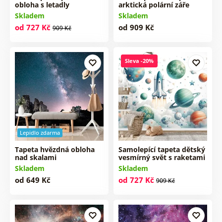
obloha s letadly
arktická polární záře
Skladem
Skladem
od 727 Kč
od 909 Kč
909 Kč
Sleva -20%
Lepidlo zdarma
Tapeta hvězdná obloha
Samolepící tapeta dětský
nad skalami
vesmírný svět s raketami
Skladem
Skladem
od 649 Kč
od 727 Kč
909 Kč