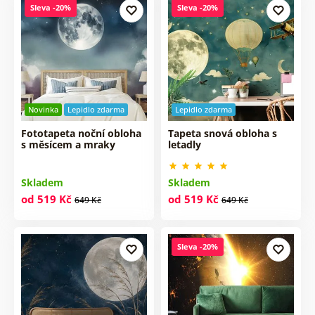
Sleva -20%
Sleva -20%
Novinka
Lepidlo zdarma
Lepidlo zdarma
Fototapeta noční obloha
Tapeta snová obloha s
s měsícem a mraky
letadly
Skladem
Skladem
od 519 Kč
od 519 Kč
649 Kč
649 Kč
Sleva -20%