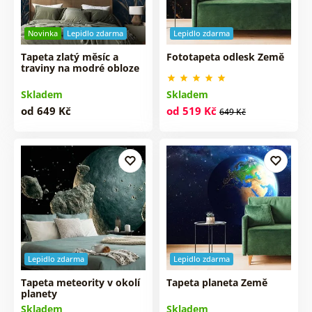
Novinka
Lepidlo zdarma
Lepidlo zdarma
Tapeta zlatý měsíc a
Fototapeta odlesk Země
traviny na modré obloze
Skladem
Skladem
od 649 Kč
od 519 Kč
649 Kč
Lepidlo zdarma
Lepidlo zdarma
Tapeta meteority v okolí
Tapeta planeta Země
planety
Skladem
Skladem