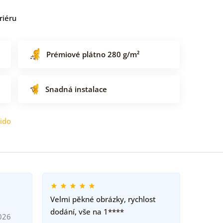
riéru
Prémiové plátno 280 g/m²
Snadná instalace
ido
Velmi pěkné obrázky, rychlost
dodání, vše na 1****
026