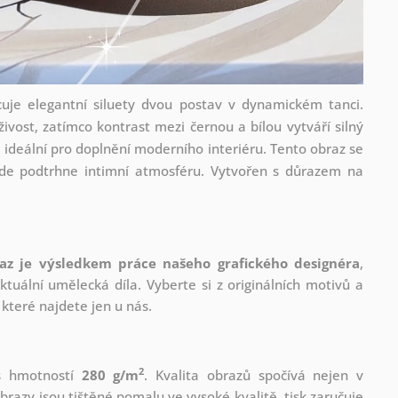
uje elegantní siluety dvou postav v dynamickém tanci.
ivost, zatímco kontrast mezi černou a bílou vytváří silný
 ideální pro doplnění moderního interiéru. Tento obraz se
kde podtrhne intimní atmosféru. Vytvořen s důrazem na
az je výsledkem práce našeho grafického designéra
,
tuální umělecká díla. Vyberte si z originálních motivů a
které najdete jen u nás.
2
 s hmotností
280 g/m
. Kvalita obrazů spočívá nejen v
brazy jsou tištěné pomalu ve vysoké kvalitě, tisk zaručuje