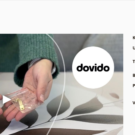
K
U
T
B
P