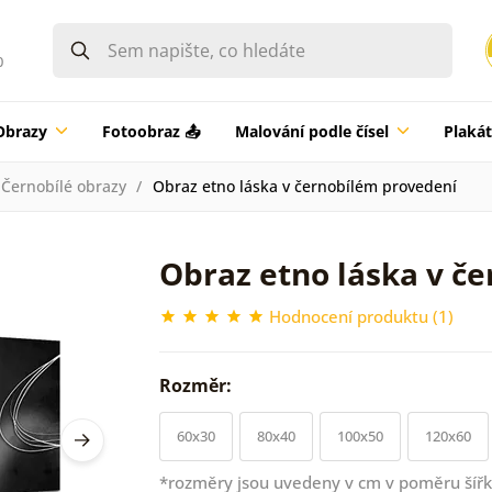
0
Obrazy
Fotoobraz 📤
Malování podle čísel
Plaká
Černobílé obrazy
Obraz etno láska v černobílém provedení
Obraz etno láska v č
Hodnocení produktu (1)
Rozměr:
60x30
80x40
100x50
120x60
*rozměry jsou uvedeny v cm v poměru šířk