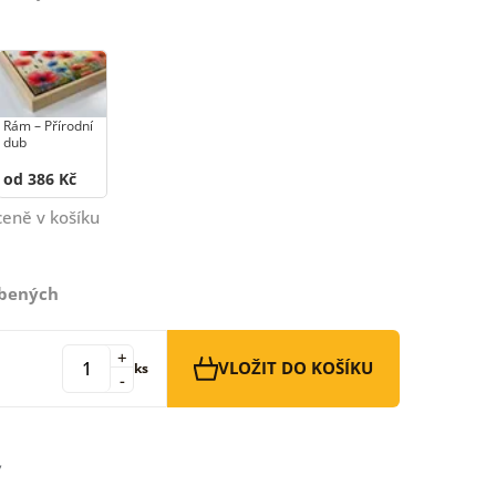
Rám –⁠⁠⁠⁠⁠⁠ Přírodní
dub
od 386 Kč
ceně v košíku
íbených
+
VLOŽIT DO KOŠÍKU
ks
-