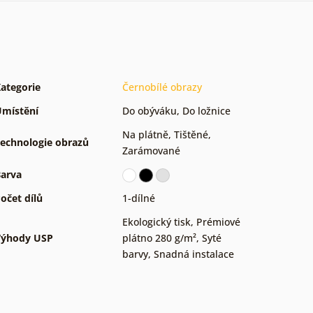
ategorie
Černobílé obrazy
místění
Do obýváku
,
Do ložnice
Na plátně
,
Tištěné
,
echnologie obrazů
Zarámované
arva
očet dílů
1-dílné
Ekologický tisk
,
Prémiové
Výhody USP
plátno 280 g/m²
,
Syté
barvy
,
Snadná instalace