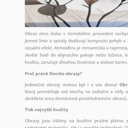
Obraz etno láska v černobílém provedení zachyc
Jemné linie a spirály dodávají kompozici pohyb a ž
vizuální efekt. Atmosféra je romantická a tajemná,
skvěle hodí do obývacího pokoje nebo ložnice, 
kvalitu, zaručuje dlouhou životnost a stálost barev.
Proč právě Dovido obrazy?
Jedinečné obrazy mohou být i u vás doma!
Obr
který
proměňuje své návrhy na unikátní a vždy ak
zkrášlete svou domácnost prostřednictvím obrazů, 
Tisk nejvyšší kvality
Obrazy jsou tištěny na kvalitní pružné plátno
samotném materiálu, ale i v použité technologii. O