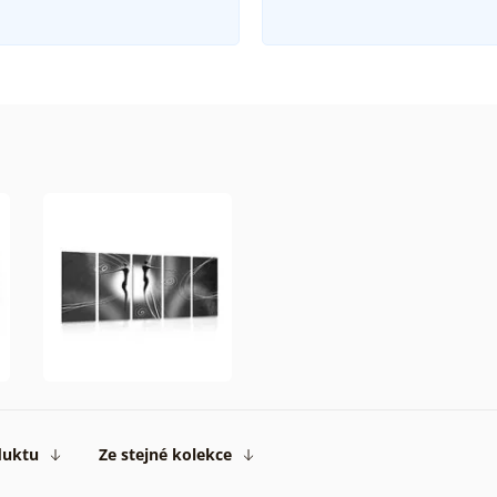
duktu
Ze stejné kolekce