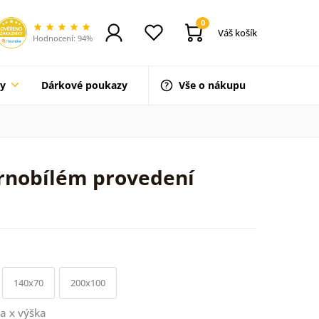
0
Váš košík
Hodnocení: 94%
ty
Dárkové poukazy
Vše o nákupu
ernobílém provedení
140x70
200x100
a x výška