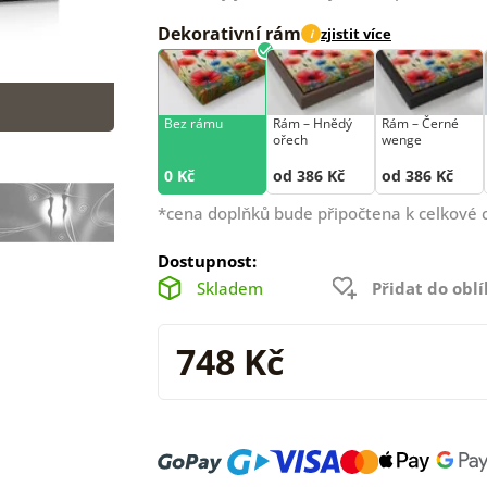
Dekorativní rám
zjistit více
i
Bez rámu
Rám –⁠⁠⁠⁠⁠⁠ Hnědý
Rám –⁠⁠⁠⁠⁠⁠ Černé
ořech
wenge
0 Kč
od 386 Kč
od 386 Kč
*cena doplňků bude připočtena k celkové 
Dostupnost:
Skladem
Přidat do obl
748 Kč