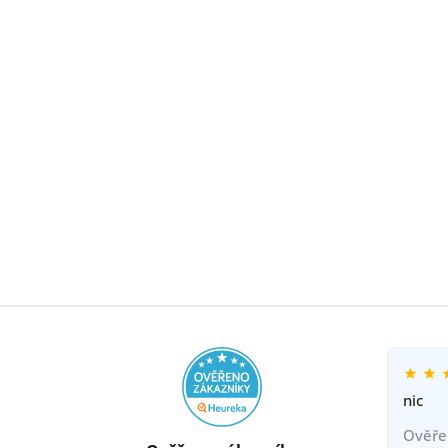
nic
Ověře