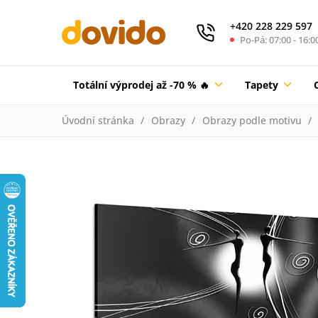
+420 228 229 597
Po-Pá: 07:00 - 16:0
Totální výprodej až -70 % 🔥
Tapety
Úvodní stránka
Obrazy
Obrazy podle motivu