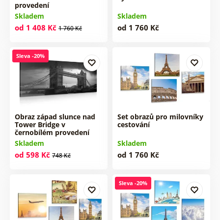
provedení
Skladem
Skladem
od 1 408 Kč
od 1 760 Kč
1 760 Kč
Sleva -20%
Obraz západ slunce nad
Set obrazů pro milovníky
Tower Bridge v
cestování
černobílém provedení
Skladem
Skladem
od 598 Kč
od 1 760 Kč
748 Kč
Sleva -20%