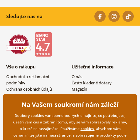
Sledujte nás na
Vše o nákupu
Užitečné informace
Obchodní a reklamační
O nás
podmínky
Často kladené dotazy
Ochrana osobních údajů
Magazín
Možnosti dopravy a platby
Kontakty
Vrácení zboží
Velkoobchodní spolupráce
Na Vašem soukromí nám záleží
Soubory cookies vám pomohou rychle najít to, co potřebujete,
ušetří vám čas a zabrání tomu, aby se vám zobrazovaly reklamy,
o které se nezajímáte. Používáme
cookies
, abychom vám
oznámili, že jste na naší stránce, a zobrazujeme produkty podle