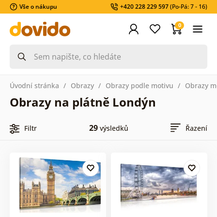
Vše o nákupu
+420 228 229 597
(Po-Pá: 7 - 16)
0
Úvodní stránka
Obrazy
Obrazy podle motivu
Obrazy m
Obrazy na plátně Londýn
29
Filtr
výsledků
Řazení