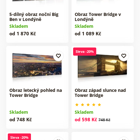
5-dílný obraz noční Big
Obraz Tower Bridge v
Ben v Londýně
Londýně
Skladem
Skladem
od 1 870 Kč
od 1 089 Kč
Sleva -20%
Obraz letecký pohled na
Obraz západ slunce nad
Tower Bridge
Tower Bridge
Skladem
Skladem
od 748 Kč
od 598 Kč
748 Kč
Sleva -20%