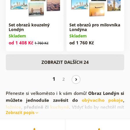
Set obrazů kouzelný
Set obrazů pro milovníka
Londýn
Londýna
Skladem
Skladem
od 1 408 Kč
od 1 760 Kč
1 760 Kč
ZOBRAZIT DALŠÍCH 24
1
2
Přeneste si velkoměsto i k vám domů!
Obraz Londýn si
můžete jednoduše zavěsit do
obývacího pokoje
,
ložnice
, předsíně či
kuchyně
.
Vždyť kdo by nechtěl mít
Zobrazit popis
doma nádherné scenérie tohoto velkoměsta. Váš domov
se může pyšnit obrazy na stěnu se symboly Londýna,
jako je
červená telefonní budka a autobus.
Pokud vás