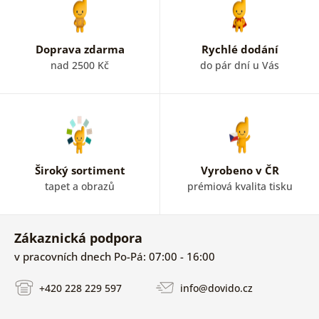
zajímají stavby Londýna, obraz světoznámé hodinové
věže známé jako
Big Ben či Tower Bridge
oživí váš
interiér.
Doprava zdarma
Rychlé dodání
nad 2500 Kč
do pár dní u Vás
Široký sortiment
Vyrobeno v ČR
tapet a obrazů
prémiová kvalita tisku
Zákaznická podpora
v pracovních dnech Po-Pá: 07:00 - 16:00
+420 228 229 597
info@dovido.cz