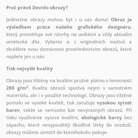
Proč právě Dovido obrazy?
Jedinečné obrazy mohou být i u vás doma!
Obraz je
výsledkem práce našeho grafického designéra
,
který
proměňuje své návrhy na unikátní a vždy aktuální
umělecká díla. Vyberte si z originálních motivů a
zkrášlete svou domácnost prostřednictvím obrazů, které
najdete jen u nás.
Tisk nejvyšší kvality
Obrazy jsou tištěny na kvalitní pružné plátno s hmotností
2
280 g/m
. Kvalita obrazů spočívá nejen v samotném
materiálu, ale i v použité technologii. Obrazy jsou tištěné
pomalu ve vysoké kvalitě, tisk zaručuje
vysokou sytost
barev
, takže se nemusíte bát nevýrazných obrazů. Při
tisku využíváme vysoce kvalitní,
ekologické barvy
bez
zápachu, které nevypouštějí škodlivé látky do ovzduší,
obrazy můžete umístit do kteréhokoliv pokoje.