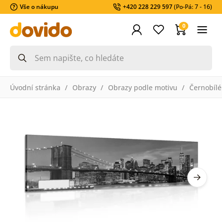
Vše o nákupu
+420 228 229 597
(Po-Pá: 7 - 16)
0
Úvodní stránka
Obrazy
Obrazy podle motivu
Černobílé