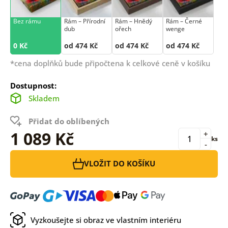
Bez rámu
Rám –⁠⁠⁠⁠⁠⁠ Přírodní
Rám –⁠⁠⁠⁠⁠⁠ Hnědý
Rám –⁠⁠⁠⁠⁠⁠ Černé
dub
ořech
wenge
0 Kč
od 474 Kč
od 474 Kč
od 474 Kč
*cena doplňků bude připočtena k celkové ceně v košíku
Dostupnost:
Skladem
Přidat do oblíbených
1 089 Kč
+
ks
-
VLOŽIT DO KOŠÍKU
Vyzkoušejte si obraz ve vlastním interiéru