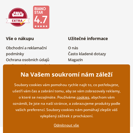
Vše o nákupu
Užitečné informace
Obchodní a reklamační
O nás
podmínky
Často kladené dotazy
Ochrana osobních údajů
Magazín
Možnosti dopravy a platby
Kontakty
Vrácení zboží
Velkoobchodní spolupráce
Na Vašem soukromí nám záleží
Soubory cookies vám pomohou rychle najít to, co potřebujete,
ušetří vám čas a zabrání tomu, aby se vám zobrazovaly reklamy,
o které se nezajímáte. Používáme
cookies
, abychom vám
oznámili, že jste na naší stránce, a zobrazujeme produkty podle
vašich preferencí. Soubory cookies nám pomáhají zlepšit váš
vylepšený zážitek z procházení.
Odmítnout vše