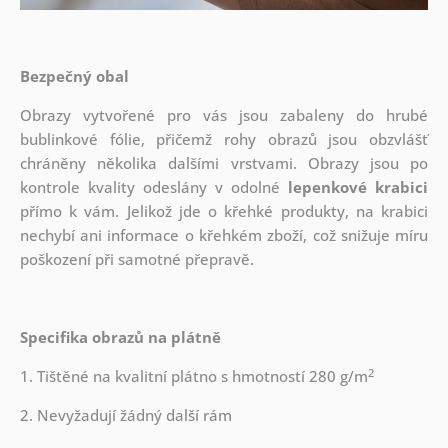
Bezpečný obal
Obrazy vytvořené pro vás jsou zabaleny do hrubé
bublinkové fólie, přičemž rohy obrazů jsou obzvlášť
chráněny několika dalšími vrstvami.
Obrazy jsou po
kontrole kvality odeslány v odolné
lepenkové krabici
přímo k vám. Jelikož jde o křehké produkty, na krabici
nechybí ani informace o křehkém zboží, což snižuje míru
poškození při samotné přepravě.
Specifika obrazů na plátně
2
1. Tištěné na kvalitní plátno s hmotností 280 g/m
2. Nevyžadují žádný další rám