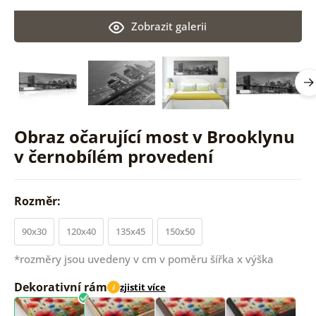
Zobrazit galerii
Obraz očarující most v Brooklynu
v černobílém provedení
Rozměr:
90x30
120x40
135x45
150x50
*rozměry jsou uvedeny v cm v poměru šířka x výška
Dekorativní rám
zjistit více
i