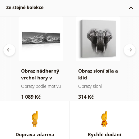
Ze stejné kolekce
Obraz nádherný
Obraz sloní síla a
O
a v
vrchol hory v
klid
h
černobílém
a
Obrazy podle motivu
Obrazy sloni
V
provedení
1 089 Kč
314 Kč
7
Doprava zdarma
Rychlé dodání