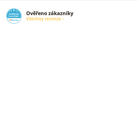
Ověřeno zákazníky
Všechny recenze
nic
Ověřený
zákazník
05. 08.
2026