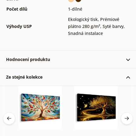
Počet dílů
1-dílné
Ekologický tisk
,
Prémiové
Výhody USP
plátno 280 g/m²
,
Syté barvy
,
Snadná instalace
Hodnocení produktu
Ze stejné kolekce
Obraz je nádherný pěkná práce a rychle doručení
Ludmila Harencakova 22. 05. 2026