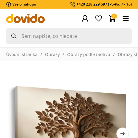
Vše o nákupu
+420 228 229 597
(Po-Pá: 7 - 16)
0
Úvodní stránka
Obrazy
Obrazy podle motivu
Obrazy st