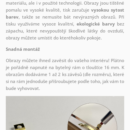
materiálu, ale i v použité technologii. Obrazy jsou tištěné
pomalu ve vysoké kvalitě, tisk zaručuje
vysokou sytost
barev
, takže se nemusíte bát nevýrazných obrazů. Při
tisku využíváme vysoce kvalitní,
ekologické barvy
bez
zápachu, které nevypouštějí škodlivé látky do ovzduší,
obrazy můžete umístit do kteréhokoliv pokoje.
Snadná montáž
Obrazy můžete ihned zavěsit do vašeho interiéru! Plátno
je pořádně napnuté na bytelný rám o tloušťce 16 mm. K
obrazům dodáváme 1 až 2 ks závěsů (dle rozměru), které
si na rám jednoduše přišroubujete podle toho, jak vám to
bude vyhovovat.