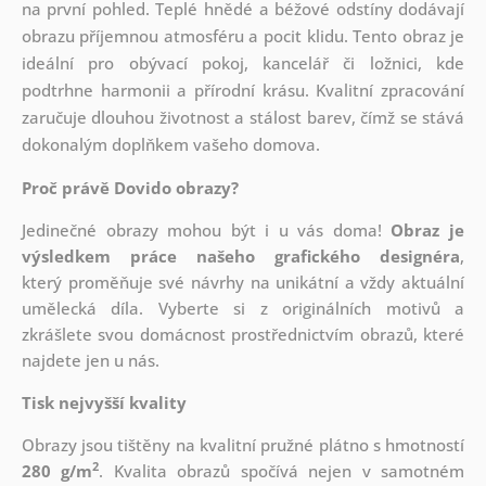
na první pohled. Teplé hnědé a béžové odstíny dodávají
obrazu příjemnou atmosféru a pocit klidu. Tento obraz je
ideální pro obývací pokoj, kancelář či ložnici, kde
podtrhne harmonii a přírodní krásu. Kvalitní zpracování
zaručuje dlouhou životnost a stálost barev, čímž se stává
dokonalým doplňkem vašeho domova.
Proč právě Dovido obrazy?
Jedinečné obrazy mohou být i u vás doma!
Obraz je
výsledkem práce našeho grafického designéra
,
který
proměňuje své návrhy na unikátní a vždy aktuální
umělecká díla. Vyberte si z originálních motivů a
zkrášlete svou domácnost prostřednictvím obrazů, které
najdete jen u nás.
Tisk nejvyšší kvality
Obrazy jsou tištěny na kvalitní pružné plátno s hmotností
2
280 g/m
. Kvalita obrazů spočívá nejen v samotném