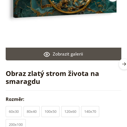
Zobrazit galerii
Obraz zlatý strom života na
smaragdu
Rozměr:
60x30
80x40
100x50
120x60
140x70
200x100