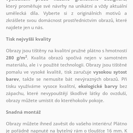
který
proměňuje své návrhy na unikátní a vždy aktuální
umělecká díla. Vyberte si z originálních motivů a
zkrášlete svou domácnost prostřednictvím obrazů, které
najdete jen u nás.
Tisk nejvyšší kvality
Obrazy jsou tištěny na kvalitní pružné plátno s hmotností
2
280 g/m
. Kvalita obrazů spočívá nejen v samotném
materiálu, ale i v použité technologii. Obrazy jsou tištěné
pomalu ve vysoké kvalitě, tisk zaručuje
vysokou sytost
barev
, takže se nemusíte bát nevýrazných obrazů. Při
tisku využíváme vysoce kvalitní,
ekologické barvy
bez
zápachu, které nevypouštějí škodlivé látky do ovzduší,
obrazy můžete umístit do kteréhokoliv pokoje.
Snadná montáž
Obrazy můžete ihned zavěsit do vašeho interiéru! Plátno
je pořádně napnuté na bytelný rám o tloušťce 16 mm. K