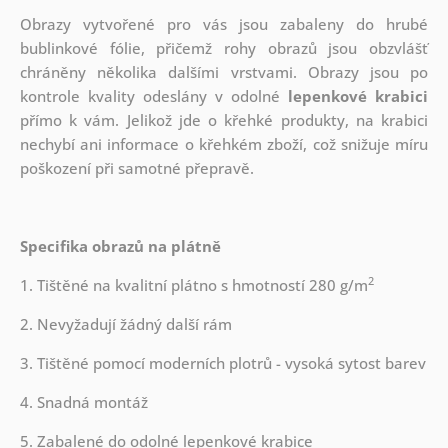
Obrazy vytvořené pro vás jsou zabaleny do hrubé
bublinkové fólie, přičemž rohy obrazů jsou obzvlášť
chráněny několika dalšími vrstvami.
Obrazy jsou po
kontrole kvality odeslány v odolné
lepenkové krabici
přímo k vám. Jelikož jde o křehké produkty, na krabici
nechybí ani informace o křehkém zboží, což snižuje míru
poškození při samotné přepravě.
Specifika obrazů na plátně
2
1. Tištěné na kvalitní plátno s hmotností 280 g/m
2. Nevyžadují žádný další rám
3. Tištěné pomocí moderních plotrů - vysoká sytost barev
4. Snadná montáž
5. Zabalené do odolné lepenkové krabice