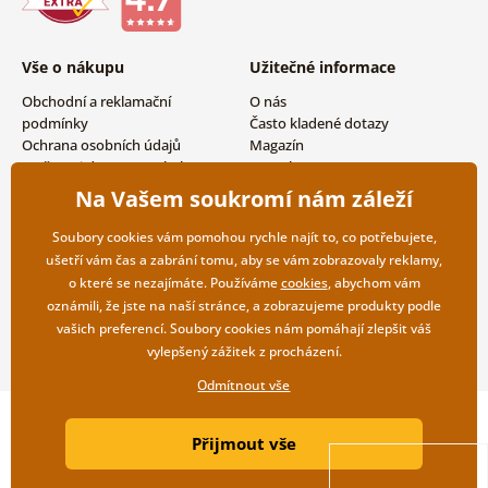
Vše o nákupu
Užitečné informace
Obchodní a reklamační
O nás
podmínky
Často kladené dotazy
Ochrana osobních údajů
Magazín
Možnosti dopravy a platby
Kontakty
Vrácení zboží
Velkoobchodní spolupráce
Na Vašem soukromí nám záleží
Soubory cookies vám pomohou rychle najít to, co potřebujete,
ušetří vám čas a zabrání tomu, aby se vám zobrazovaly reklamy,
o které se nezajímáte. Používáme
cookies
, abychom vám
oznámili, že jste na naší stránce, a zobrazujeme produkty podle
vašich preferencí. Soubory cookies nám pomáhají zlepšit váš
vylepšený zážitek z procházení.
Odmítnout vše
Copyright ©2019 © Dovido.cz.
Přijmout vše
Webdesign
Litvanyi.sk
| E-shop vytvořila