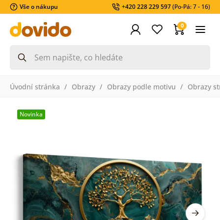
Vše o nákupu
+420 228 229 597
(Po-Pá: 7 - 16)
0
Úvodní stránka
Obrazy
Obrazy podle motivu
Obrazy st
Novinka