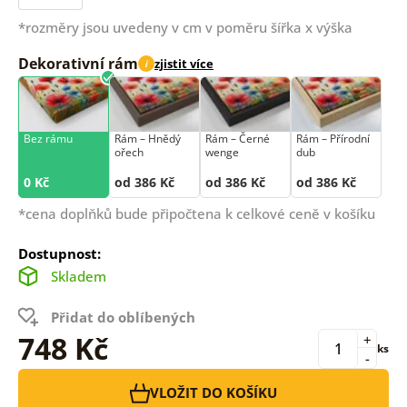
*rozměry jsou uvedeny v cm v poměru šířka x výška
Dekorativní rám
zjistit více
i
Bez rámu
Rám –⁠⁠⁠⁠⁠⁠ Hnědý
Rám –⁠⁠⁠⁠⁠⁠ Černé
Rám –⁠⁠⁠⁠⁠⁠ Přírodní
ořech
wenge
dub
0 Kč
od 386 Kč
od 386 Kč
od 386 Kč
*cena doplňků bude připočtena k celkové ceně v košíku
Dostupnost:
Skladem
Přidat do oblíbených
748 Kč
+
ks
-
VLOŽIT DO KOŠÍKU