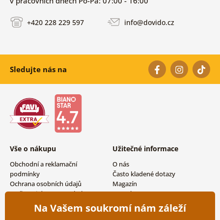
v pracovních dnech Po-Pá: 07:00 - 16:00
+420 228 229 597
info@dovido.cz
Sledujte nás na
Vše o nákupu
Užitečné informace
Obchodní a reklamační
O nás
podmínky
Často kladené dotazy
Ochrana osobních údajů
Magazín
Možnosti dopravy a platby
Kontakty
Vrácení zboží
Velkoobchodní spolupráce
Na Vašem soukromí nám záleží