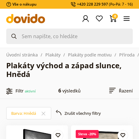
Vše o nákupu
+420 228 229 597
(Po-Pá: 7 - 16)
0
Úvodní stránka
Plakáty
Plakáty podle motivu
Příroda
Plakáty východ a západ slunce,
Hnědá
6
Filtr
výsledků
Řazení
aktivní
Barva: Hnědá
Zrušit všechny filtry
Sleva -20%