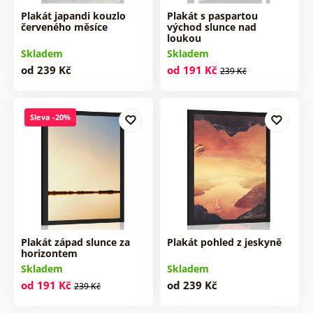
Plakát japandi kouzlo
Plakát s paspartou
červeného měsíce
východ slunce nad
loukou
Skladem
Skladem
od 239 Kč
od 191 Kč
239 Kč
Sleva -20%
Plakát západ slunce za
Plakát pohled z jeskyně
horizontem
Skladem
Skladem
od 191 Kč
od 239 Kč
239 Kč