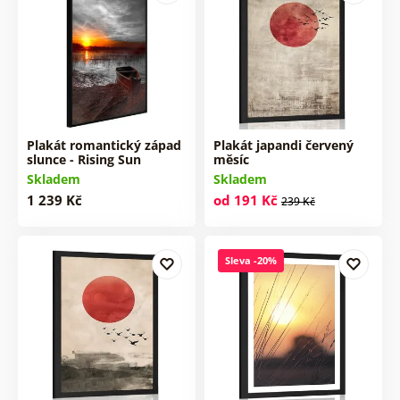
Plakát romantický západ
Plakát japandi červený
slunce - Rising Sun
měsíc
Skladem
Skladem
1 239 Kč
od 191 Kč
239 Kč
Sleva -20%