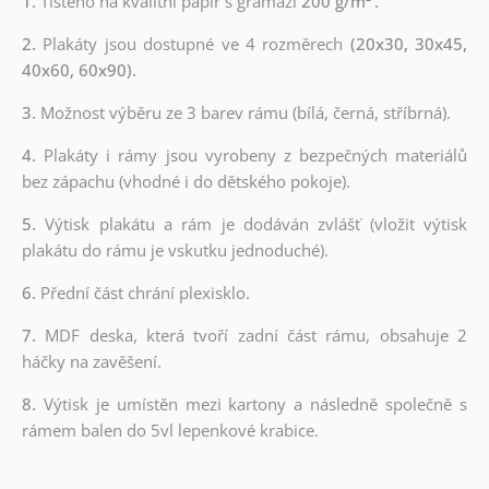
1.
Tištěno na kvalitní papír s gramáží
200 g/m²
.
2.
Plakáty jsou dostupné ve 4 rozměrech
(20x30, 30x45,
40x60, 60x90).
3.
Možnost výběru ze 3 barev rámu (bílá, černá, stříbrná).
4.
Plakáty i rámy jsou vyrobeny z bezpečných materiálů
bez zápachu (vhodné i do dětského pokoje).
5.
Výtisk plakátu a rám je dodáván zvlášť (vložit výtisk
plakátu do rámu je vskutku jednoduché).
6.
Přední část chrání plexisklo.
7.
MDF deska, která tvoří zadní část rámu, obsahuje 2
háčky na zavěšení.
8.
Výtisk je umístěn mezi kartony a následně společně s
rámem balen do 5vl lepenkové krabice.