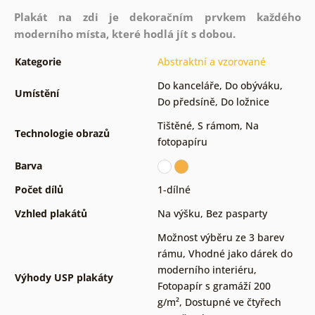
Plakát na zdi je dekoračním prvkem každého
moderního místa, které hodlá jít s dobou.
Kategorie
Abstraktní a vzorované
Do kanceláře
,
Do obýváku
,
Umístění
Do předsíně
,
Do ložnice
Tištěné
,
S rámom
,
Na
Technologie obrazů
fotopapíru
Barva
Počet dílů
1-dílné
Vzhled plakátů
Na výšku
,
Bez pasparty
Možnost výběru ze 3 barev
rámu
,
Vhodné jako dárek do
moderního interiéru
,
Výhody USP plakáty
Fotopapír s gramáží 200
g/m²
,
Dostupné ve čtyřech