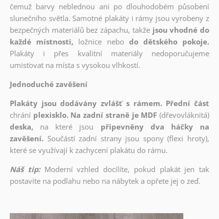
čemuž barvy neblednou ani po dlouhodobém působení
slunečního světla. Samotné plakáty i rámy jsou vyrobeny z
bezpečných materiálů bez zápachu, takže
jsou vhodné do
každé místnosti,
ložnice nebo
do dětského pokoje.
Plakáty i přes kvalitní materiály nedoporučujeme
umisťovat na místa s vysokou vlhkostí.
Jednoduché zavěšení
Plakáty jsou dodávány zvlášť s rámem. Přední část
chrání
plexisklo. Na zadní straně je MDF
(dřevovláknitá)
deska,
na které jsou
připevněny dva háčky na
zavěšení.
Součástí zadní strany jsou spony (flexi hroty),
které se využívají k zachycení plakátu do rámu.
Náš tip:
Moderní vzhled docílíte, pokud plakát jen tak
postavíte na podlahu nebo na nábytek a opřete jej o zeď.