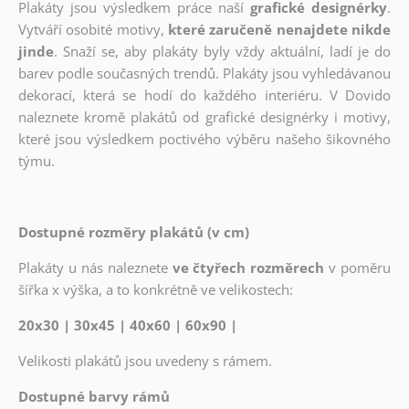
Plakáty jsou výsledkem práce naší
grafické designérky
.
Vytváří osobité motivy,
které zaručeně nenajdete nikde
jinde
. Snaží se, aby plakáty byly vždy aktuální, ladí je do
barev podle současných trendů. Plakáty jsou vyhledávanou
dekorací, která se hodí do každého interiéru. V Dovido
naleznete kromě plakátů od grafické designérky i motivy,
které jsou výsledkem poctivého výběru našeho šikovného
týmu.
Dostupné rozměry plakátů (v cm)
Plakáty u nás naleznete
ve čtyřech rozměrech
v poměru
šířka x výška, a to konkrétně ve velikostech:
20x30 | 30x45 | 40x60 | 60x90 |
Velikosti plakátů jsou uvedeny s rámem.
Dostupné barvy rámů