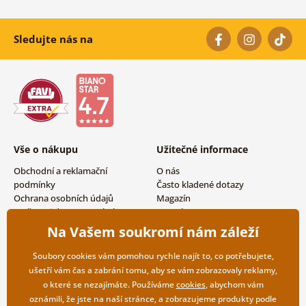
Sledujte nás na
Vše o nákupu
Užitečné informace
Obchodní a reklamační
O nás
podmínky
Často kladené dotazy
Ochrana osobních údajů
Magazín
Možnosti dopravy a platby
Kontakty
Vrácení zboží
Velkoobchodní spolupráce
Na Vašem soukromí nám záleží
Soubory cookies vám pomohou rychle najít to, co potřebujete,
ušetří vám čas a zabrání tomu, aby se vám zobrazovaly reklamy,
o které se nezajímáte. Používáme
cookies
, abychom vám
oznámili, že jste na naší stránce, a zobrazujeme produkty podle