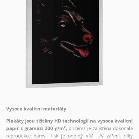
Vysoce kvalitní materiály
Plakáty jsou tištěny HD technologií na vysoce kvalitní
papír s gramáží 200 g/m²,
přičemž je zajištěna dokonalá
reprodukce barev. Tisk je odolný vůči UV záření, díky