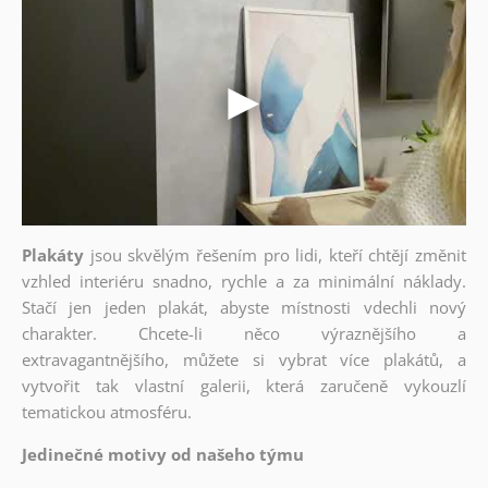
Plakáty
jsou skvělým řešením pro lidi, kteří chtějí změnit
vzhled interiéru snadno, rychle a za minimální náklady.
Stačí jen jeden plakát, abyste místnosti vdechli nový
charakter. Chcete-li něco výraznějšího a
extravagantnějšího, můžete si vybrat více plakátů, a
vytvořit tak vlastní galerii, která zaručeně vykouzlí
tematickou atmosféru.
Jedinečné motivy od našeho týmu