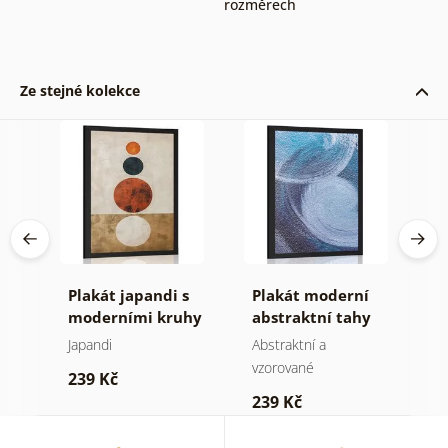
rozměrech
Ze stejné kolekce
tní
Plakát japandi s
Plakát moderní
P
y
moderními kruhy
abstraktní tahy
s
C
Japandi
Abstraktní a
Mo
vzorované
239 Kč
2
239 Kč