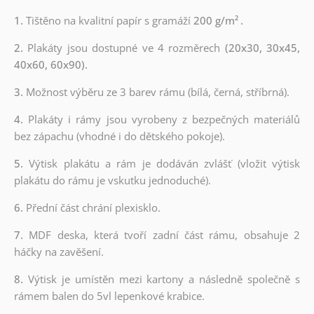
1.
Tištěno na kvalitní papír s gramáží
200 g/m²
.
2.
Plakáty jsou dostupné ve 4 rozměrech
(20x30, 30x45,
40x60, 60x90).
3.
Možnost výběru ze 3 barev rámu (bílá, černá, stříbrná).
4.
Plakáty i rámy jsou vyrobeny z bezpečných materiálů
bez zápachu (vhodné i do dětského pokoje).
5.
Výtisk plakátu a rám je dodáván zvlášť (vložit výtisk
plakátu do rámu je vskutku jednoduché).
6.
Přední část chrání plexisklo.
7.
MDF deska, která tvoří zadní část rámu, obsahuje 2
háčky na zavěšení.
8.
Výtisk je umístěn mezi kartony a následně společně s
rámem balen do 5vl lepenkové krabice.