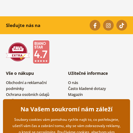
Sledujte nás na
Vše o nákupu
Užitečné informace
Obchodní a reklamační
O nás
podmínky
Často kladené dotazy
Ochrana osobních údajů
Magazín
Možnosti dopravy a platby
Kontakty
Vrácení zboží
Velkoobchodní spolupráce
Na Vašem soukromí nám záleží
Soubory cookies vám pomohou rychle najít to, co potřebujete,
ušetří vám čas a zabrání tomu, aby se vám zobrazovaly reklamy,
o které se nezajímáte. Používáme
cookies
, abychom vám