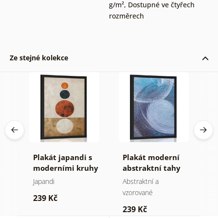
g/m²
,
Dostupné ve čtyřech
rozměrech
Ze stejné kolekce
tní
Plakát japandi s
Plakát moderní
P
y
moderními kruhy
abstraktní tahy
s
C
Japandi
Abstraktní a
Mo
vzorované
239 Kč
2
239 Kč