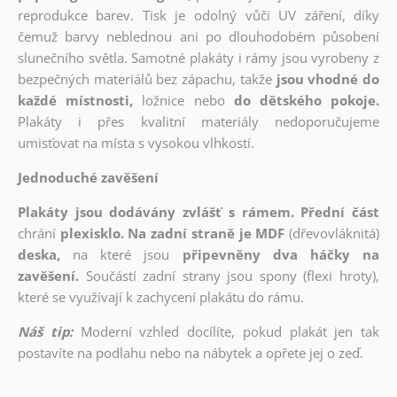
reprodukce barev. Tisk je odolný vůči UV záření, díky
čemuž barvy neblednou ani po dlouhodobém působení
slunečního světla. Samotné plakáty i rámy jsou vyrobeny z
bezpečných materiálů bez zápachu, takže
jsou vhodné do
každé místnosti,
ložnice nebo
do dětského pokoje.
Plakáty i přes kvalitní materiály nedoporučujeme
umisťovat na místa s vysokou vlhkostí.
Jednoduché zavěšení
Plakáty jsou dodávány zvlášť s rámem. Přední část
chrání
plexisklo. Na zadní straně je MDF
(dřevovláknitá)
deska,
na které jsou
připevněny dva háčky na
zavěšení.
Součástí zadní strany jsou spony (flexi hroty),
které se využívají k zachycení plakátu do rámu.
Náš tip:
Moderní vzhled docílíte, pokud plakát jen tak
postavíte na podlahu nebo na nábytek a opřete jej o zeď.