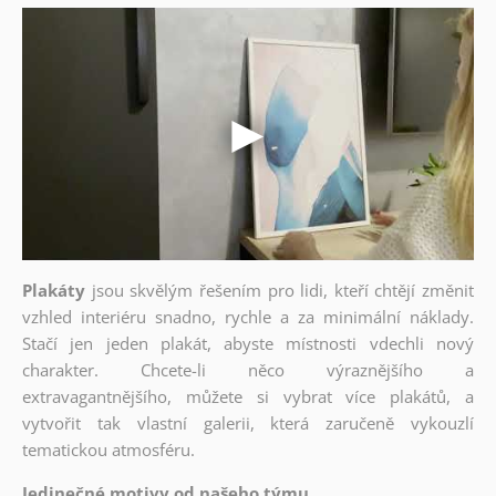
Plakáty
jsou skvělým řešením pro lidi, kteří chtějí změnit
vzhled interiéru snadno, rychle a za minimální náklady.
Stačí jen jeden plakát, abyste místnosti vdechli nový
charakter. Chcete-li něco výraznějšího a
extravagantnějšího, můžete si vybrat více plakátů, a
vytvořit tak vlastní galerii, která zaručeně vykouzlí
tematickou atmosféru.
Jedinečné motivy od našeho týmu