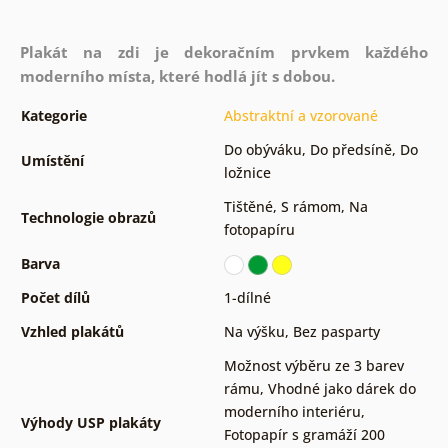
Plakát na zdi je dekoračním prvkem každého
moderního místa, které hodlá jít s dobou.
Kategorie
Abstraktní a vzorované
Do obýváku
,
Do předsíně
,
Do
Umístění
ložnice
Tištěné
,
S rámom
,
Na
Technologie obrazů
fotopapíru
Barva
Počet dílů
1-dílné
Vzhled plakátů
Na výšku
,
Bez pasparty
Možnost výběru ze 3 barev
rámu
,
Vhodné jako dárek do
moderního interiéru
,
Výhody USP plakáty
Fotopapír s gramáží 200