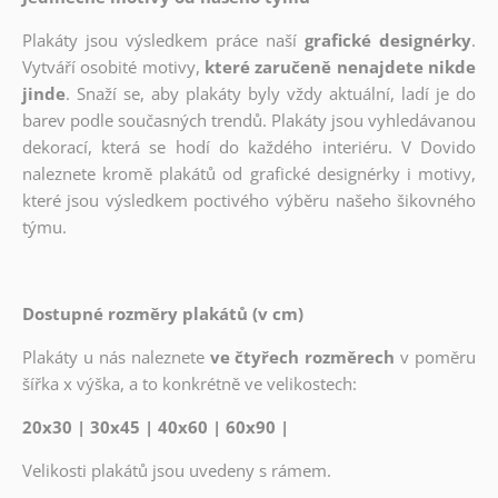
Plakáty jsou výsledkem práce naší
grafické designérky
.
Vytváří osobité motivy,
které zaručeně nenajdete nikde
jinde
. Snaží se, aby plakáty byly vždy aktuální, ladí je do
barev podle současných trendů. Plakáty jsou vyhledávanou
dekorací, která se hodí do každého interiéru. V Dovido
naleznete kromě plakátů od grafické designérky i motivy,
které jsou výsledkem poctivého výběru našeho šikovného
týmu.
Dostupné rozměry plakátů (v cm)
Plakáty u nás naleznete
ve čtyřech rozměrech
v poměru
šířka x výška, a to konkrétně ve velikostech:
20x30 | 30x45 | 40x60 | 60x90 |
Velikosti plakátů jsou uvedeny s rámem.