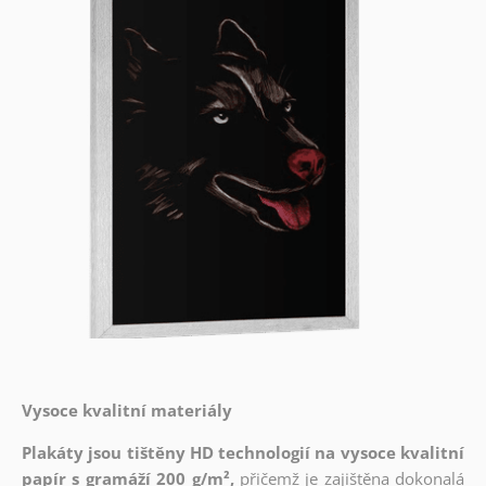
Vysoce kvalitní materiály
Plakáty jsou tištěny HD technologií na vysoce kvalitní
papír s gramáží 200 g/m²,
přičemž je zajištěna dokonalá