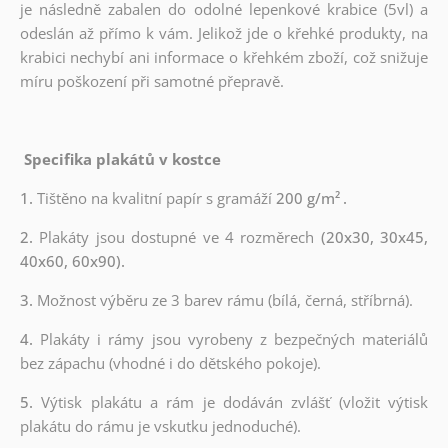
je následně zabalen do odolné lepenkové krabice (5vl) a
odeslán až přímo k vám. Jelikož jde o křehké produkty, na
krabici nechybí ani informace o křehkém zboží, což snižuje
míru poškození při samotné přepravě.
Specifika plakátů v kostce
1.
Tištěno na kvalitní papír s gramáží
200 g/m²
.
2.
Plakáty jsou dostupné ve 4 rozměrech
(20x30, 30x45,
40x60, 60x90).
3.
Možnost výběru ze 3 barev rámu (bílá, černá, stříbrná).
4.
Plakáty i rámy jsou vyrobeny z bezpečných materiálů
bez zápachu (vhodné i do dětského pokoje).
5.
Výtisk plakátu a rám je dodáván zvlášť (vložit výtisk
plakátu do rámu je vskutku jednoduché).