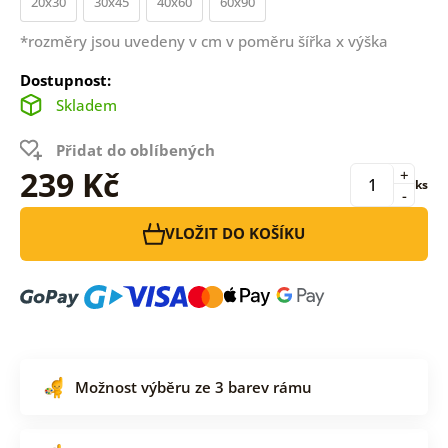
20x30
30x45
40x60
60x90
*rozměry jsou uvedeny v cm v poměru šířka x výška
Dostupnost:
Skladem
Přidat do oblíbených
239 Kč
+
ks
-
VLOŽIT DO KOŠÍKU
Možnost výběru ze 3 barev rámu