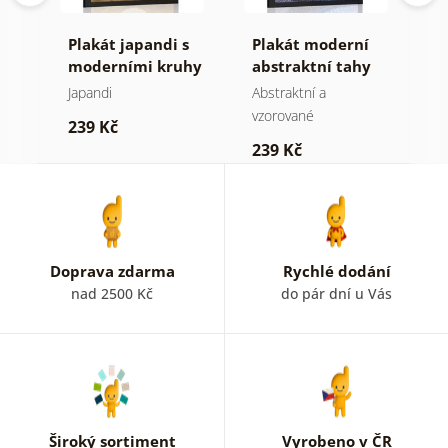
tní
Plakát japandi s
Plakát moderní
P
y
moderními kruhy
abstraktní tahy
s
C
Japandi
Abstraktní a
Mo
vzorované
239 Kč
2
239 Kč
Doprava zdarma
Rychlé dodání
nad 2500 Kč
do pár dní u Vás
Široký sortiment
Vyrobeno v ČR