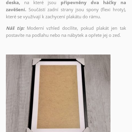
deska,
na které jsou
připevněny dva háčky na
zavěšení.
Součástí zadní strany jsou spony (flexi hroty),
které se využívají k zachycení plakátu do rámu.
Náš tip:
Moderní vzhled docílíte, pokud plakát jen tak
postavíte na podlahu nebo na nábytek a opřete jej o zeď.