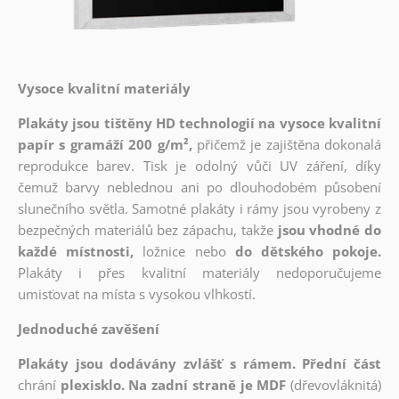
Vysoce kvalitní materiály
Plakáty jsou tištěny HD technologií na vysoce kvalitní
papír s gramáží 200 g/m²,
přičemž je zajištěna dokonalá
reprodukce barev. Tisk je odolný vůči UV záření, díky
čemuž barvy neblednou ani po dlouhodobém působení
slunečního světla. Samotné plakáty i rámy jsou vyrobeny z
bezpečných materiálů bez zápachu, takže
jsou vhodné do
každé místnosti,
ložnice nebo
do dětského pokoje.
Plakáty i přes kvalitní materiály nedoporučujeme
umisťovat na místa s vysokou vlhkostí.
Jednoduché zavěšení
Plakáty jsou dodávány zvlášť s rámem. Přední část
chrání
plexisklo. Na zadní straně je MDF
(dřevovláknitá)