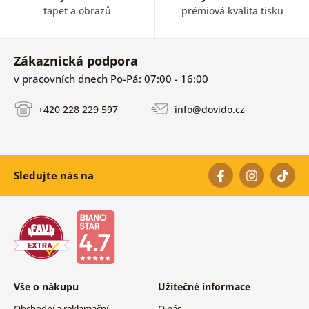
tapet a obrazů
prémiová kvalita tisku
Zákaznická podpora
v pracovních dnech Po-Pá: 07:00 - 16:00
+420 228 229 597
info@dovido.cz
Sledujte nás na
Vše o nákupu
Užitečné informace
Obchodní a reklamační
O nás