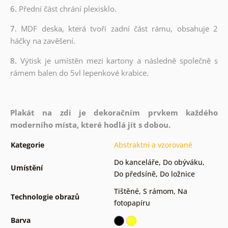
6.
Přední část chrání plexisklo.
7.
MDF deska, která tvoří zadní část rámu, obsahuje 2
háčky na zavěšení.
8.
Výtisk je umístěn mezi kartony a následně společně s
rámem balen do 5vl lepenkové krabice.
Plakát na zdi je dekoračním prvkem každého
moderního místa, které hodlá jít s dobou.
Kategorie
Abstraktní a vzorované
Do kanceláře
,
Do obýváku
,
Umístění
Do předsíně
,
Do ložnice
Tištěné
,
S rámom
,
Na
Technologie obrazů
fotopapíru
Barva