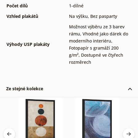
Počet dílů
1-dílné
Vzhled plakátů
Na výšku
,
Bez pasparty
Možnost výběru ze 3 barev
rámu
,
Vhodné jako dárek do
moderního interiéru
,
Výhody USP plakáty
Fotopapír s gramáží 200
g/m²
,
Dostupné ve čtyřech
rozměrech
Ze stejné kolekce