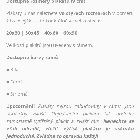
Dostupné rozměry plakátů (v cm)
Plakáty u nás naleznete
ve čtyřech rozměrech
v poměru
šířka x výška, a to konkrétně ve velikostech:
20x30 | 30x45 | 40x60 | 60x90 |
Velikosti plakátů jsou uvedeny s rámem.
Dostupné barvy rámů
■
Bílá
■
Černá
■
Stříbrná
Upozornění!
Plakáty nejsou zabudovány v rámu. Jsou
dodávány zvlášť. Objednáním plakátu tak obdržíte
samostatně vytištěný plakát a zvlášť rám.
Nenechte se
však odradit, vložit výtisk plakátu je vskutku
jednoduché. Zvládne to opravdu každý!