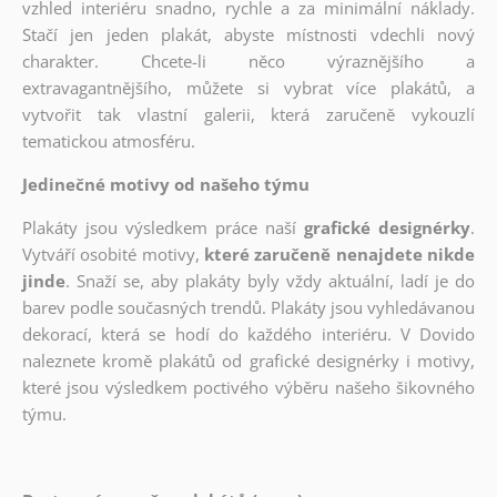
vzhled interiéru snadno, rychle a za minimální náklady.
Stačí jen jeden plakát, abyste místnosti vdechli nový
charakter. Chcete-li něco výraznějšího a
extravagantnějšího, můžete si vybrat více plakátů, a
vytvořit tak vlastní galerii, která zaručeně vykouzlí
tematickou atmosféru.
Jedinečné motivy od našeho týmu
Plakáty jsou výsledkem práce naší
grafické designérky
.
Vytváří osobité motivy,
které zaručeně nenajdete nikde
jinde
. Snaží se, aby plakáty byly vždy aktuální, ladí je do
barev podle současných trendů. Plakáty jsou vyhledávanou
dekorací, která se hodí do každého interiéru. V Dovido
naleznete kromě plakátů od grafické designérky i motivy,
které jsou výsledkem poctivého výběru našeho šikovného
týmu.