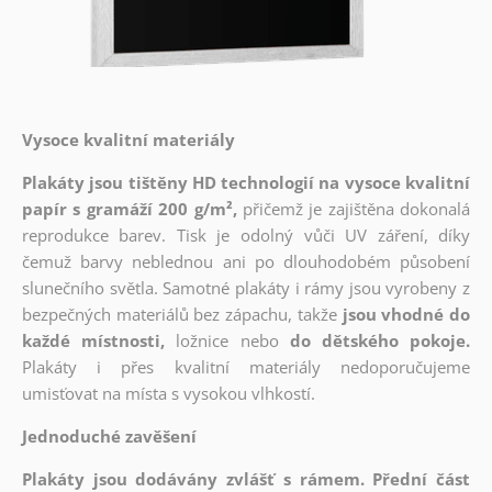
Vysoce kvalitní materiály
Plakáty jsou tištěny HD technologií na vysoce kvalitní
papír s gramáží 200 g/m²,
přičemž je zajištěna dokonalá
reprodukce barev. Tisk je odolný vůči UV záření, díky
čemuž barvy neblednou ani po dlouhodobém působení
slunečního světla. Samotné plakáty i rámy jsou vyrobeny z
bezpečných materiálů bez zápachu, takže
jsou vhodné do
každé místnosti,
ložnice nebo
do dětského pokoje.
Plakáty i přes kvalitní materiály nedoporučujeme
umisťovat na místa s vysokou vlhkostí.
Jednoduché zavěšení
Plakáty jsou dodávány zvlášť s rámem. Přední část