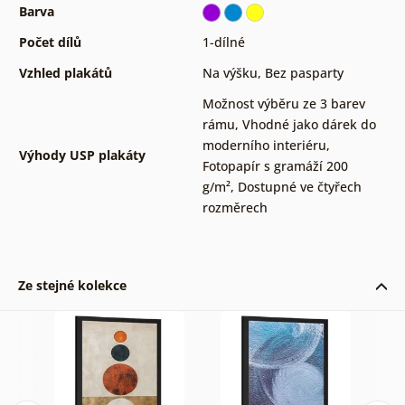
Barva
Počet dílů
1-dílné
Vzhled plakátů
Na výšku
,
Bez pasparty
Možnost výběru ze 3 barev
rámu
,
Vhodné jako dárek do
moderního interiéru
,
Výhody USP plakáty
Fotopapír s gramáží 200
g/m²
,
Dostupné ve čtyřech
rozměrech
Ze stejné kolekce