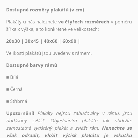
Dostupné rozměry plakátů (v cm)
Plakáty u nás naleznete
ve čtyřech rozměrech
v poměru
šířka x výška, a to konkrétně ve velikostech:
20x30 | 30x45 | 40x60 | 60x90 |
Velikosti plakátů jsou uvedeny s rámem.
Dostupné barvy rámů
■
Bílá
■
Černá
■
Stříbrná
Upozornění!
Plakáty nejsou zabudovány v rámu. Jsou
dodávány zvlášť. Objednáním plakátu tak obdržíte
samostatně vytištěný plakát a zvlášť rám.
Nenechte se
však odradit, vložit výtisk plakátu je vskutku