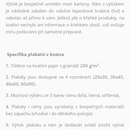
Výtisk je bezpečně umístěn mezi kartony. Rám s výtiskem
je následně zabalen do odolné lepenkové krabice (5vl) a
odeslán až přímo k vám. Jelikož jde o křehké produkty, na
krabici nechybí ani informace o křehkém zboží, což snižuje
míru poškození při samotné přepravě.
Specifika plakátů v kostce
1.
Tištěno na kvalitní papír s gramáží
200 g/m²
.
2.
Plakáty jsou dostupné ve 4 rozměrech
(20x30, 30x45,
40x60, 60x90).
3.
Možnost výběru ze 3 barev rámu (bílá, černá, stříbrná).
4.
Plakáty i rámy jsou vyrobeny z bezpečných materiálů
bez zápachu (vhodné i do dětského pokoje).
5.
Výtisk plakátu a rám je dodáván zvlášť (vložit výtisk