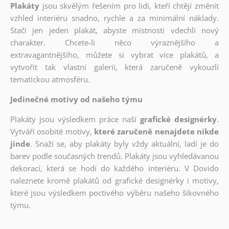
Plakáty
jsou skvělým řešením pro lidi, kteří chtějí změnit
vzhled interiéru snadno, rychle a za minimální náklady.
Stačí jen jeden plakát, abyste místnosti vdechli nový
charakter. Chcete-li něco výraznějšího a
extravagantnějšího, můžete si vybrat více plakátů, a
vytvořit tak vlastní galerii, která zaručeně vykouzlí
tematickou atmosféru.
Jedinečné motivy od našeho týmu
Plakáty jsou výsledkem práce naší
grafické designérky
.
Vytváří osobité motivy,
které zaručeně nenajdete nikde
jinde
. Snaží se, aby plakáty byly vždy aktuální, ladí je do
barev podle současných trendů. Plakáty jsou vyhledávanou
dekorací, která se hodí do každého interiéru. V Dovido
naleznete kromě plakátů od grafické designérky i motivy,
které jsou výsledkem poctivého výběru našeho šikovného
týmu.