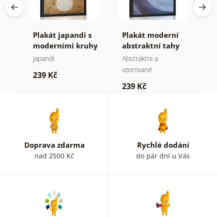
tní
Plakát japandi s
Plakát moderní
P
y
moderními kruhy
abstraktní tahy
s
C
Japandi
Abstraktní a
Mo
vzorované
239 Kč
2
239 Kč
Doprava zdarma
Rychlé dodání
nad 2500 Kč
do pár dní u Vás