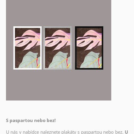
S paspartou nebo bez!
U nás v nabídce naleznete plakáty s paspartou nebo bez.
U