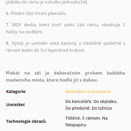
plakátu do rámu je vskutku jednoduché).
6.
Přední část chrání plexisklo.
7.
MDF deska, která tvoří zadní část rámu, obsahuje 2
háčky na zavěšení.
8.
Výtisk je umístěn mezi kartony a následně společně s
rámem balen do 5vl lepenkové krabice.
Plakát na zdi je dekoračním prvkem každého
moderního místa, které hodlá jít s dobou.
Kategorie
Abstraktní a vzorované
Do kanceláře
,
Do obýváku
,
Umístění
Do předsíně
,
Do ložnice
Tištěné
,
S rámom
,
Na
Technologie obrazů
fotopapíru