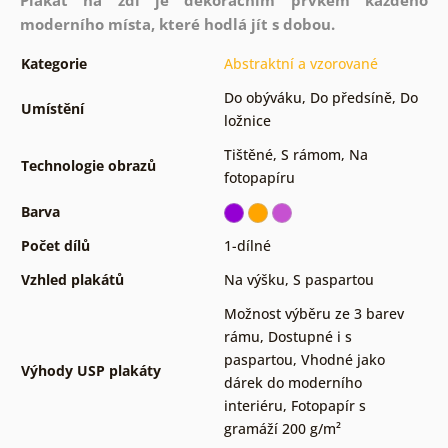
moderního místa, které hodlá jít s dobou.
Kategorie
Abstraktní a vzorované
Do obýváku
,
Do předsíně
,
Do
Umístění
ložnice
Tištěné
,
S rámom
,
Na
Technologie obrazů
fotopapíru
Barva
Počet dílů
1-dílné
Vzhled plakátů
Na výšku
,
S paspartou
Možnost výběru ze 3 barev
rámu
,
Dostupné i s
paspartou
,
Vhodné jako
Výhody USP plakáty
dárek do moderního
interiéru
,
Fotopapír s
gramáží 200 g/m²