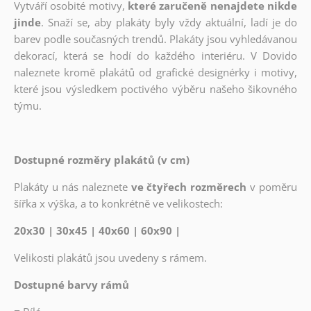
Vytváří osobité motivy,
které zaručeně nenajdete nikde
jinde
. Snaží se, aby plakáty byly vždy aktuální, ladí je do
barev podle současných trendů. Plakáty jsou vyhledávanou
dekorací, která se hodí do každého interiéru. V Dovido
naleznete kromě plakátů od grafické designérky i motivy,
které jsou výsledkem poctivého výběru našeho šikovného
týmu.
Dostupné rozměry plakátů (v cm)
Plakáty u nás naleznete
ve čtyřech rozměrech
v poměru
šířka x výška, a to konkrétně ve velikostech:
20x30 | 30x45 | 40x60 | 60x90 |
Velikosti plakátů jsou uvedeny s rámem.
Dostupné barvy rámů