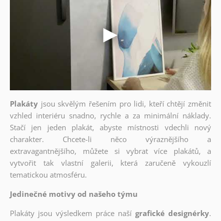
Plakáty
jsou skvělým řešením pro lidi, kteří chtějí změnit
vzhled interiéru snadno, rychle a za minimální náklady.
Stačí jen jeden plakát, abyste místnosti vdechli nový
charakter. Chcete-li něco výraznějšího a
extravagantnějšího, můžete si vybrat více plakátů, a
vytvořit tak vlastní galerii, která zaručeně vykouzlí
tematickou atmosféru.
Jedinečné motivy od našeho týmu
Plakáty jsou výsledkem práce naší
grafické designérky
.