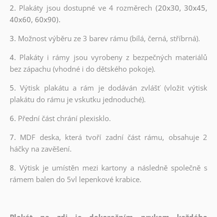
2.
Plakáty jsou dostupné ve 4 rozměrech
(20x30, 30x45,
40x60, 60x90).
3.
Možnost výběru ze 3 barev rámu (bílá, černá, stříbrná).
4.
Plakáty i rámy jsou vyrobeny z bezpečných materiálů
bez zápachu (vhodné i do dětského pokoje).
5.
Výtisk plakátu a rám je dodáván zvlášť (vložit výtisk
plakátu do rámu je vskutku jednoduché).
6.
Přední část chrání plexisklo.
7.
MDF deska, která tvoří zadní část rámu, obsahuje 2
háčky na zavěšení.
8.
Výtisk je umístěn mezi kartony a následně společně s
rámem balen do 5vl lepenkové krabice.
Plakát na zdi je dekoračním prvkem každého