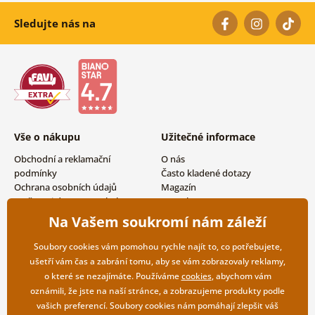
Sledujte nás na
Vše o nákupu
Užitečné informace
Obchodní a reklamační
O nás
podmínky
Často kladené dotazy
Ochrana osobních údajů
Magazín
Možnosti dopravy a platby
Kontakty
Vrácení zboží
Velkoobchodní spolupráce
Na Vašem soukromí nám záleží
Soubory cookies vám pomohou rychle najít to, co potřebujete,
ušetří vám čas a zabrání tomu, aby se vám zobrazovaly reklamy,
o které se nezajímáte. Používáme
cookies
, abychom vám
oznámili, že jste na naší stránce, a zobrazujeme produkty podle
vašich preferencí. Soubory cookies nám pomáhají zlepšit váš