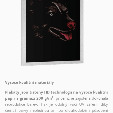
Vysoce kvalitní materiály
Plakáty jsou tištěny HD technologií na vysoce kvalitní
papír s gramáží 200 g/m²,
přičemž je zajištěna dokonalá
reprodukce barev. Tisk je odolný vůči UV záření, díky
čemuž barvy neblednou ani po dlouhodobém působení