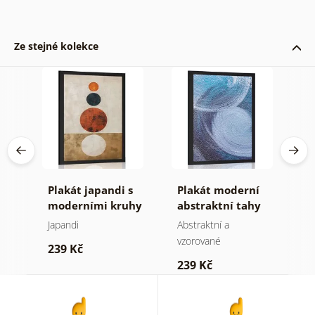
Ze stejné kolekce
tní
Plakát japandi s
Plakát moderní
P
y
moderními kruhy
abstraktní tahy
s
C
Japandi
Abstraktní a
Mo
vzorované
239 Kč
2
239 Kč