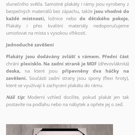
slunečního světla. Samotné plakáty i rámy jsou vyrobeny z
bezpečných materiálů bez zápachu, takže
jsou vhodné do
každé místnosti,
ložnice nebo
do dětského pokoje.
Plakáty i přes kvalitní materiály nedoporučujeme
umisťovat na místa s vysokou vlhkostí.
Jednoduché zavěšení
Plakáty jsou dodávány zvlášť s rámem. Přední část
chrání
plexisklo. Na zadní straně je MDF
(dřevovláknitá)
deska,
na které jsou
připevněny dva háčky na
zavěšení.
Součástí zadní strany jsou spony (flexi hroty),
které se využívají k zachycení plakátu do rámu.
Náš tip:
Moderní vzhled docílíte, pokud plakát jen tak
postavíte na podlahu nebo na nábytek a opřete jej o zeď.