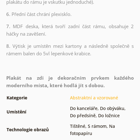
plakátu do rámu je vskutku jednoduché).
6.
Přední část chrání plexisklo.
7.
MDF deska, která tvoří zadní část rámu, obsahuje 2
háčky na zavěšení.
8.
Výtisk je umístěn mezi kartony a následně společně s
rámem balen do 5vl lepenkové krabice.
Plakát na zdi je dekoračním prvkem každého
moderního místa, které hodlá jít s dobou.
Kategorie
Abstraktní a vzorované
Do kanceláře
,
Do obýváku
,
Umístění
Do předsíně
,
Do ložnice
Tištěné
,
S rámom
,
Na
Technologie obrazů
fotopapíru