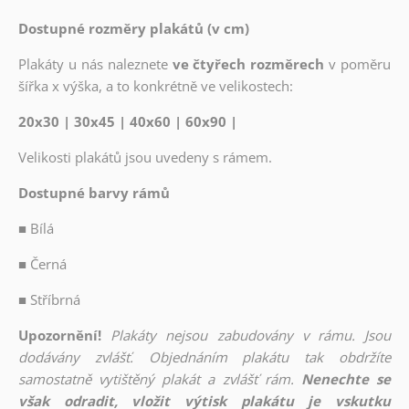
Dostupné rozměry plakátů (v cm)
Plakáty u nás naleznete
ve čtyřech rozměrech
v poměru
šířka x výška, a to konkrétně ve velikostech:
20x30 | 30x45 | 40x60 | 60x90 |
Velikosti plakátů jsou uvedeny s rámem.
Dostupné barvy rámů
■
Bílá
■
Černá
■
Stříbrná
Upozornění!
Plakáty nejsou zabudovány v rámu. Jsou
dodávány zvlášť. Objednáním plakátu tak obdržíte
samostatně vytištěný plakát a zvlášť rám.
Nenechte se
však odradit, vložit výtisk plakátu je vskutku