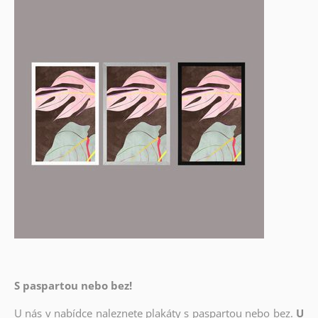
S paspartou nebo bez!
U nás v nabídce naleznete plakáty s paspartou nebo bez.
U