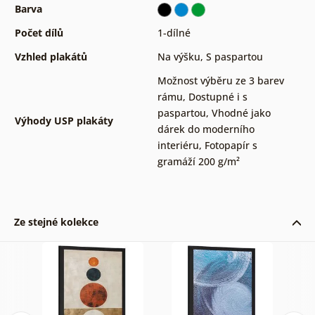
Barva
Počet dílů
1-dílné
Vzhled plakátů
Na výšku
,
S paspartou
Možnost výběru ze 3 barev
rámu
,
Dostupné i s
paspartou
,
Vhodné jako
Výhody USP plakáty
dárek do moderního
interiéru
,
Fotopapír s
gramáží 200 g/m²
Ze stejné kolekce