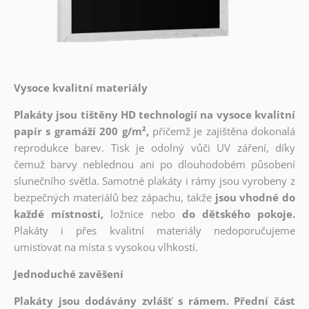
Vysoce kvalitní materiály
Plakáty jsou tištěny HD technologií na vysoce kvalitní
papír s gramáží 200 g/m²,
přičemž je zajištěna dokonalá
reprodukce barev. Tisk je odolný vůči UV záření, díky
čemuž barvy neblednou ani po dlouhodobém působení
slunečního světla. Samotné plakáty i rámy jsou vyrobeny z
bezpečných materiálů bez zápachu, takže
jsou vhodné do
každé místnosti,
ložnice nebo
do dětského pokoje.
Plakáty i přes kvalitní materiály nedoporučujeme
umisťovat na místa s vysokou vlhkostí.
Jednoduché zavěšení
Plakáty jsou dodávány zvlášť s rámem. Přední část