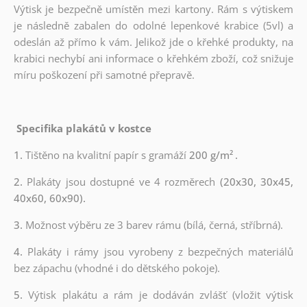
Výtisk je bezpečně umístěn mezi kartony. Rám s výtiskem
je následně zabalen do odolné lepenkové krabice (5vl) a
odeslán až přímo k vám. Jelikož jde o křehké produkty, na
krabici nechybí ani informace o křehkém zboží, což snižuje
míru poškození při samotné přepravě.
Specifika plakátů v kostce
1.
Tištěno na kvalitní papír s gramáží
200 g/m²
.
2.
Plakáty jsou dostupné ve 4 rozměrech
(20x30, 30x45,
40x60, 60x90).
3.
Možnost výběru ze 3 barev rámu (bílá, černá, stříbrná).
4.
Plakáty i rámy jsou vyrobeny z bezpečných materiálů
bez zápachu (vhodné i do dětského pokoje).
5.
Výtisk plakátu a rám je dodáván zvlášť (vložit výtisk