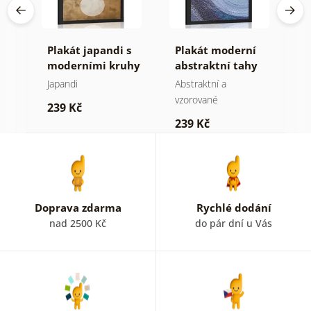
v
Plakát japandi s
Plakát moderní
P
moderními kruhy
abstraktní tahy
s
C
Japandi
Abstraktní a
Mo
vzorované
239 Kč
2
239 Kč
Doprava zdarma
Rychlé dodání
nad 2500 Kč
do pár dní u Vás