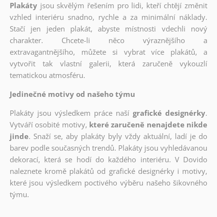
Plakáty
jsou skvělým řešením pro lidi, kteří chtějí změnit
vzhled interiéru snadno, rychle a za minimální náklady.
Stačí jen jeden plakát, abyste místnosti vdechli nový
charakter. Chcete-li něco výraznějšího a
extravagantnějšího, můžete si vybrat více plakátů, a
vytvořit tak vlastní galerii, která zaručeně vykouzlí
tematickou atmosféru.
Jedinečné motivy od našeho týmu
Plakáty jsou výsledkem práce naší
grafické designérky
.
Vytváří osobité motivy,
které zaručeně nenajdete nikde
jinde
. Snaží se, aby plakáty byly vždy aktuální, ladí je do
barev podle současných trendů. Plakáty jsou vyhledávanou
dekorací, která se hodí do každého interiéru. V Dovido
naleznete kromě plakátů od grafické designérky i motivy,
které jsou výsledkem poctivého výběru našeho šikovného
týmu.