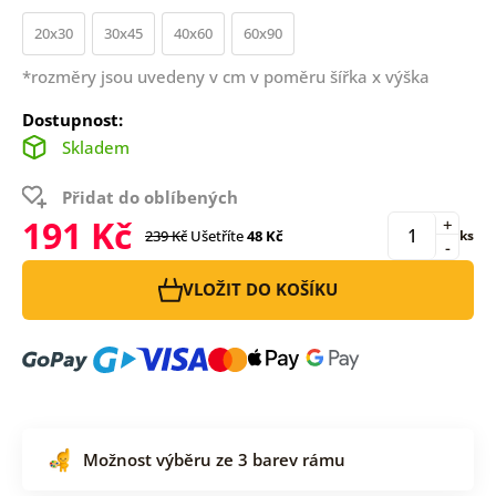
20x30
30x45
40x60
60x90
*rozměry jsou uvedeny v cm v poměru šířka x výška
Dostupnost:
Skladem
Přidat do oblíbených
191 Kč
+
239 Kč
Ušetříte
48 Kč
ks
-
VLOŽIT DO KOŠÍKU
Možnost výběru ze 3 barev rámu