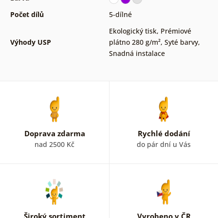
Počet dílů
5-dílné
Ekologický tisk
,
Prémiové
Výhody USP
plátno 280 g/m²
,
Syté barvy
,
Snadná instalace
Doprava zdarma
Rychlé dodání
nad 2500 Kč
do pár dní u Vás
Široký sortiment
Vyrobeno v ČR