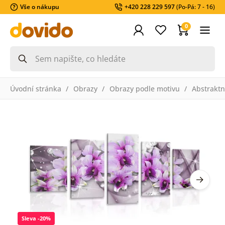
Vše o nákupu
+420 228 229 597
(Po-Pá: 7 - 16)
0
Úvodní stránka
Obrazy
Obrazy podle motivu
Abstraktn
Sleva -20%