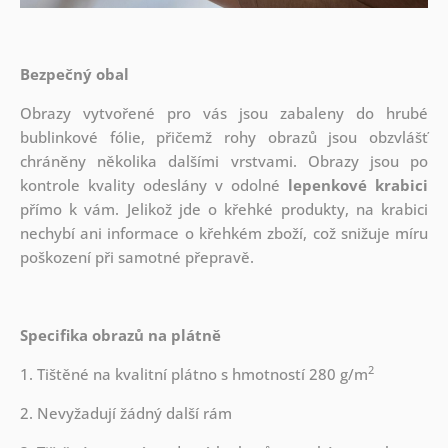
Bezpečný obal
Obrazy vytvořené pro vás jsou zabaleny do hrubé
bublinkové fólie, přičemž rohy obrazů jsou obzvlášť
chráněny několika dalšími vrstvami.
Obrazy jsou po
kontrole kvality odeslány v odolné
lepenkové krabici
přímo k vám. Jelikož jde o křehké produkty, na krabici
nechybí ani informace o křehkém zboží, což snižuje míru
poškození při samotné přepravě.
Specifika obrazů na plátně
2
1. Tištěné na kvalitní plátno s hmotností 280 g/m
2. Nevyžadují žádný další rám