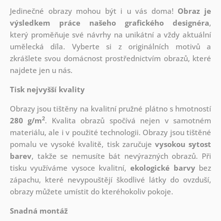
Jedinečné obrazy mohou být i u vás doma!
Obraz je
výsledkem práce našeho grafického designéra
,
který
proměňuje své návrhy na unikátní a vždy aktuální
umělecká díla. Vyberte si z originálních motivů a
zkrášlete svou domácnost prostřednictvím obrazů, které
najdete jen u nás.
Tisk nejvyšší kvality
Obrazy jsou tištěny na kvalitní pružné plátno s hmotností
2
280 g/m
. Kvalita obrazů spočívá nejen v samotném
materiálu, ale i v použité technologii. Obrazy jsou tištěné
pomalu ve vysoké kvalitě, tisk zaručuje
vysokou sytost
barev
, takže se nemusíte bát nevýrazných obrazů. Při
tisku využíváme vysoce kvalitní,
ekologické barvy
bez
zápachu, které nevypouštějí škodlivé látky do ovzduší,
obrazy můžete umístit do kteréhokoliv pokoje.
Snadná montáž