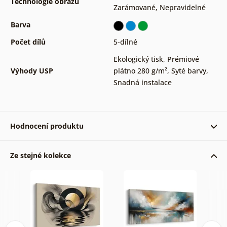
Technologie obrazů
Zarámované
,
Nepravidelné
Barva
Počet dílů
5-dílné
Ekologický tisk
,
Prémiové
Výhody USP
plátno 280 g/m²
,
Syté barvy
,
Snadná instalace
Hodnocení produktu
Ze stejné kolekce
Ověřený zákazník 31. 07. 2022