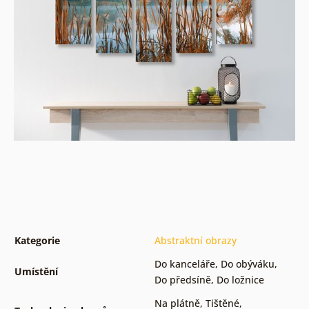
Kategorie
Abstraktní obrazy
Do kanceláře
,
Do obýváku
,
Umístění
Do předsíně
,
Do ložnice
Na plátně
,
Tištěné
,