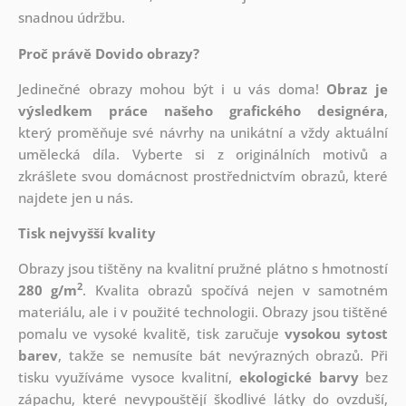
snadnou údržbu.
Proč právě Dovido obrazy?
Jedinečné obrazy mohou být i u vás doma!
Obraz je
výsledkem práce našeho grafického designéra
,
který
proměňuje své návrhy na unikátní a vždy aktuální
umělecká díla. Vyberte si z originálních motivů a
zkrášlete svou domácnost prostřednictvím obrazů, které
najdete jen u nás.
Tisk nejvyšší kvality
Obrazy jsou tištěny na kvalitní pružné plátno s hmotností
2
280 g/m
. Kvalita obrazů spočívá nejen v samotném
materiálu, ale i v použité technologii. Obrazy jsou tištěné
pomalu ve vysoké kvalitě, tisk zaručuje
vysokou sytost
barev
, takže se nemusíte bát nevýrazných obrazů. Při
tisku využíváme vysoce kvalitní,
ekologické barvy
bez
zápachu, které nevypouštějí škodlivé látky do ovzduší,