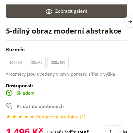
Zobrazit galerii
5-dílný obraz moderní abstrakce
Rozměr:
100x50
150x75
200x100
*rozměry jsou uvedeny v cm v poměru šířka x výška
Dostupnost:
Skladem
Přidat do oblíbených
Hodnocení produktu (1)
1 496 Kč
+
1 870 Kč
Ušetříte
374 Kč
ks