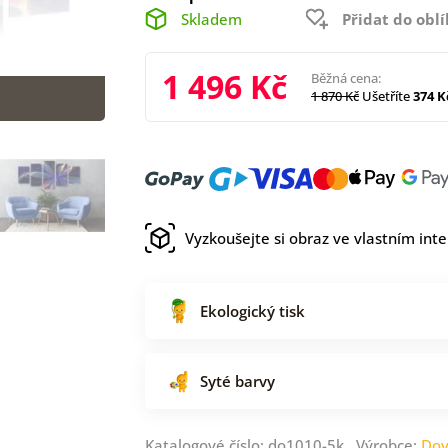
Skladem
Přidat do obl
1 496 Kč
Běžná cena:
1 870 Kč
Ušetříte
374 K
Vyzkoušejte si obraz ve vlastním inte
Ekologický tisk
Syté barvy
Katalogové číslo: do1010-5k Výrobce:
Dov