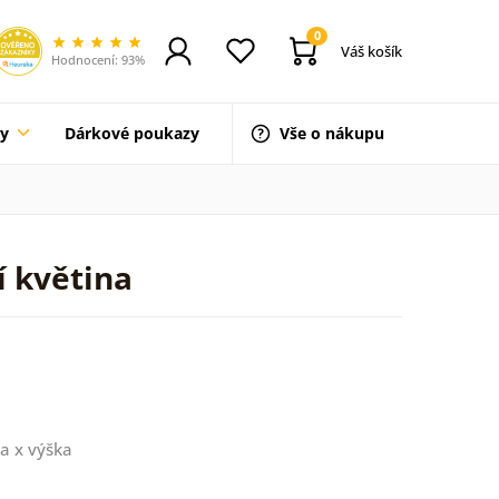
0
Váš košík
Hodnocení: 93%
ty
Dárkové poukazy
Vše o nákupu
í květina
a x výška