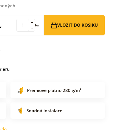
íbených
+
VLOŽIT DO KOŠÍKU
ks
č
-
riéru
Prémiové plátno 280 g/m²
Snadná instalace
ido