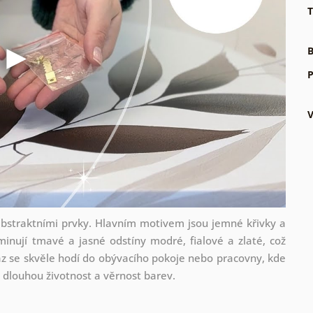
T
B
P
 abstraktními prvky. Hlavním motivem jsou jemné křivky a
minují tmavé a jasné odstíny modré, fialové a zlaté, což
az se skvěle hodí do obývacího pokoje nebo pracovny, kde
e dlouhou životnost a věrnost barev.