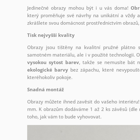
Jedinečné obrazy mohou být i u vás doma!
Obr
který
proměňuje své návrhy na unikátní a vždy ak
zkrášlete svou domácnost prostřednictvím obrazů, 
Tisk nejvyšší kvality
Obrazy jsou tištěny na kvalitní pružné plátno
samotném materiálu, ale i v použité technologii. O
vysokou sytost barev
, takže se nemusíte bát n
ekologické barvy
bez zápachu, které nevypouště
kteréhokoliv pokoje.
Snadná montáž
Obrazy můžete ihned zavěsit do vašeho interiéru!
mm. K obrazům dodáváme 1 až 2 ks závěsů (dle r
toho, jak vám to bude vyhovovat.