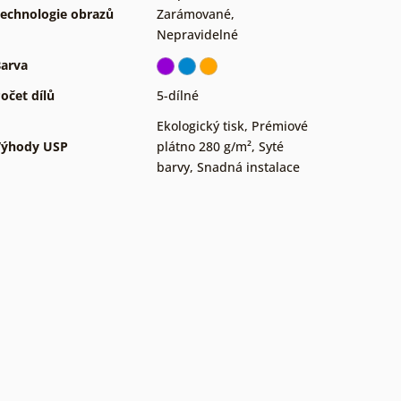
echnologie obrazů
Zarámované
,
Nepravidelné
arva
očet dílů
5-dílné
Ekologický tisk
,
Prémiové
Výhody USP
plátno 280 g/m²
,
Syté
barvy
,
Snadná instalace