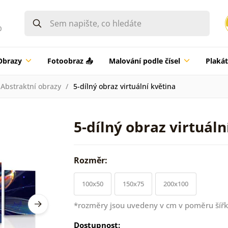
0
Obrazy
Fotoobraz 📤
Malování podle čísel
Plaká
Abstraktní obrazy
5-dílný obraz virtuální květina
5-dílný obraz virtuáln
Rozměr:
100x50
150x75
200x100
*rozměry jsou uvedeny v cm v poměru šířk
Dostupnost: