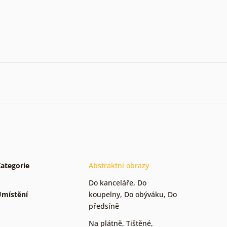
ategorie
Abstraktní obrazy
Do kanceláře
,
Do
místění
koupelny
,
Do obýváku
,
Do
předsíně
Na plátně
,
Tištěné
,