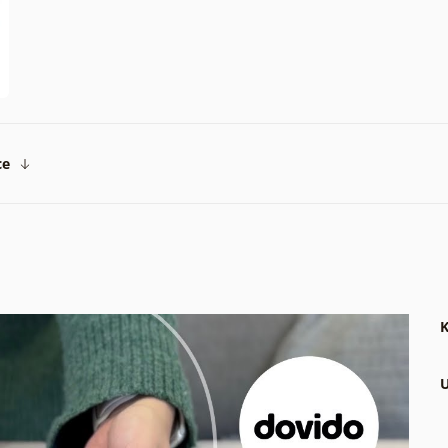
ce
K
U