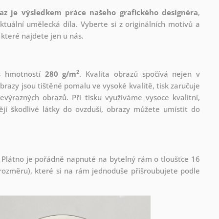
az je výsledkem práce našeho grafického designéra
,
tuální umělecká díla. Vyberte si z originálních motivů a
které najdete jen u nás.
2
 s hmotností
280 g/m
. Kvalita obrazů spočívá nejen v
brazy jsou tištěné pomalu ve vysoké kvalitě, tisk zaručuje
evýrazných obrazů. Při tisku využíváme vysoce kvalitní,
jí škodlivé látky do ovzduší, obrazy můžete umístit do
 Plátno je pořádně napnuté na bytelný rám o tloušťce 16
ozměru), které si na rám jednoduše přišroubujete podle