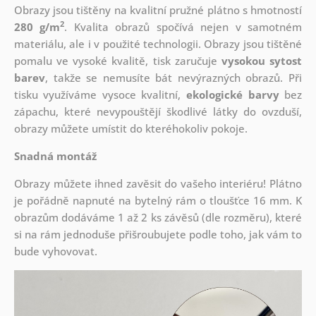
Obrazy jsou tištěny na kvalitní pružné plátno s hmotností
2
280 g/m
. Kvalita obrazů spočívá nejen v samotném
materiálu, ale i v použité technologii. Obrazy jsou tištěné
pomalu ve vysoké kvalitě, tisk zaručuje
vysokou sytost
barev
, takže se nemusíte bát nevýrazných obrazů. Při
tisku využíváme vysoce kvalitní,
ekologické barvy
bez
zápachu, které nevypouštějí škodlivé látky do ovzduší,
obrazy můžete umístit do kteréhokoliv pokoje.
Snadná montáž
Obrazy můžete ihned zavěsit do vašeho interiéru! Plátno
je pořádně napnuté na bytelný rám o tloušťce 16 mm. K
obrazům dodáváme 1 až 2 ks závěsů (dle rozměru), které
si na rám jednoduše přišroubujete podle toho, jak vám to
bude vyhovovat.