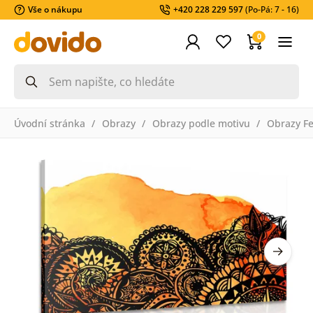
Vše o nákupu
+420 228 229 597
(Po-Pá: 7 - 16)
0
Úvodní stránka
Obrazy
Obrazy podle motivu
Obrazy F