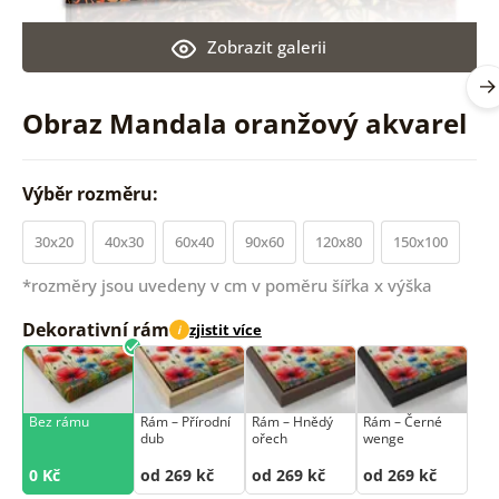
Zobrazit galerii
Obraz Mandala oranžový akvarel
Výběr rozměru:
30x20
40x30
60x40
90x60
120x80
150x100
*rozměry jsou uvedeny v cm v poměru šířka x výška
Dekorativní rám
zjistit více
i
Bez rámu
Rám –⁠⁠⁠⁠⁠⁠ Přírodní
Rám –⁠⁠⁠⁠⁠⁠ Hnědý
Rám –⁠⁠⁠⁠⁠⁠ Černé
dub
ořech
wenge
0 Kč
od 269 kč
od 269 kč
od 269 kč