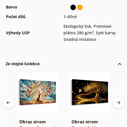
Barva
Počet dílů
1-dílné
Ekologický tisk
,
Prémiové
Výhody USP
plátno 280 g/m²
,
Syté barvy
,
Snadná instalace
Ze stejné kolekce
Obraz strom
Obraz strom
O