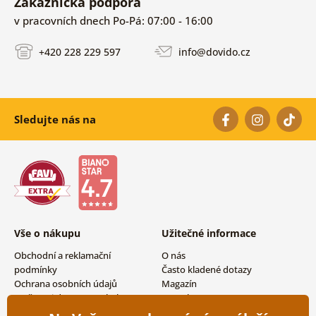
Zákaznická podpora
v pracovních dnech Po-Pá: 07:00 - 16:00
+420 228 229 597
info@dovido.cz
Sledujte nás na
Vše o nákupu
Užitečné informace
Obchodní a reklamační
O nás
podmínky
Často kladené dotazy
Ochrana osobních údajů
Magazín
Možnosti dopravy a platby
Kontakty
Vrácení zboží
Velkoobchodní spolupráce