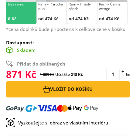
Bez rámu
Rám –⁠⁠⁠⁠⁠⁠ Přírodní
Rám –⁠⁠⁠⁠⁠⁠ Hnědý
Rám –⁠⁠⁠⁠⁠⁠ Černé
dub
ořech
wenge
0 Kč
od 474 Kč
od 474 Kč
od 474 Kč
*cena doplňků bude připočtena k celkové ceně v košíku
Dostupnost:
Skladem
Přidat do oblíbených
871 Kč
+
1 089 Kč
Ušetříte
218 Kč
ks
-
VLOŽIT DO KOŠÍKU
Vyzkoušejte si obraz ve vlastním interiéru