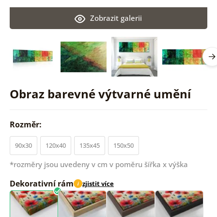
Zobrazit galerii
Obraz barevné výtvarné umění
Rozměr:
90x30
120x40
135x45
150x50
*rozměry jsou uvedeny v cm v poměru šířka x výška
Dekorativní rám
zjistit více
i