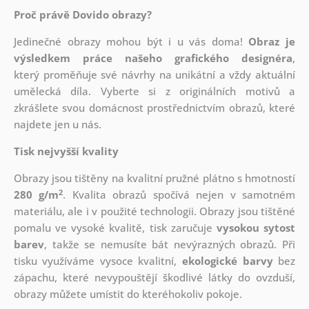
Proč právě Dovido obrazy?
Jedinečné obrazy mohou být i u vás doma!
Obraz je
výsledkem práce našeho grafického designéra
,
který
proměňuje své návrhy na unikátní a vždy aktuální
umělecká díla. Vyberte si z originálních motivů a
zkrášlete svou domácnost prostřednictvím obrazů, které
najdete jen u nás.
Tisk nejvyšší kvality
Obrazy jsou tištěny na kvalitní pružné plátno s hmotností
2
280 g/m
. Kvalita obrazů spočívá nejen v samotném
materiálu, ale i v použité technologii. Obrazy jsou tištěné
pomalu ve vysoké kvalitě, tisk zaručuje
vysokou sytost
barev
, takže se nemusíte bát nevýrazných obrazů. Při
tisku využíváme vysoce kvalitní,
ekologické barvy
bez
zápachu, které nevypouštějí škodlivé látky do ovzduší,
obrazy můžete umístit do kteréhokoliv pokoje.