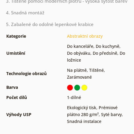
3. Tištěné pomocí moderních plotrů - vysoká sytost barev
4. Snadná montáž
5. Zabalené do odolné lepenkové krabice
Kategorie
Abstraktní obrazy
Do kanceláře
,
Do kuchyně
,
Umístění
Do obýváku
,
Do předsíně
,
Do
ložnice
Na plátně
,
Tištěné
,
Technologie obrazů
Zarámované
Barva
Počet dílů
1-dílné
Ekologický tisk
,
Prémiové
Výhody USP
plátno 280 g/m²
,
Syté barvy
,
Snadná instalace