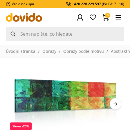
Vše o nákupu
+420 228 229 597
(Po-Pá: 7 - 16)
0
Úvodní stránka
Obrazy
Obrazy podle motivu
Abstraktn
Sleva -20%