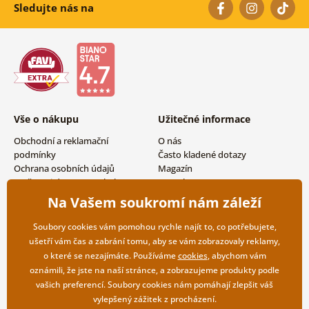
Sledujte nás na
Vše o nákupu
Užitečné informace
Obchodní a reklamační
O nás
podmínky
Často kladené dotazy
Ochrana osobních údajů
Magazín
Možnosti dopravy a platby
Kontakty
Vrácení zboží
Velkoobchodní spolupráce
Na Vašem soukromí nám záleží
Soubory cookies vám pomohou rychle najít to, co potřebujete,
ušetří vám čas a zabrání tomu, aby se vám zobrazovaly reklamy,
o které se nezajímáte. Používáme
cookies
, abychom vám
oznámili, že jste na naší stránce, a zobrazujeme produkty podle
vašich preferencí. Soubory cookies nám pomáhají zlepšit váš
vylepšený zážitek z procházení.