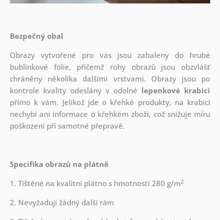
Bezpečný obal
Obrazy vytvořené pro vás jsou zabaleny do hrubé
bublinkové fólie, přičemž rohy obrazů jsou obzvlášť
chráněny několika dalšími vrstvami.
Obrazy jsou po
kontrole kvality odeslány v odolné
lepenkové krabici
přímo k vám. Jelikož jde o křehké produkty, na krabici
nechybí ani informace o křehkém zboží, což snižuje míru
poškození při samotné přepravě.
Specifika obrazů na plátně
2
1. Tištěné na kvalitní plátno s hmotností 280 g/m
2. Nevyžadují žádný další rám