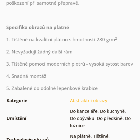
poškození při samotné přepravě.
Specifika obrazů na plátně
2
1. Tištěné na kvalitní plátno s hmotností 280 g/m
2. Nevyžadují žádný další rám
3. Tištěné pomocí moderních plotrů - vysoká sytost barev
4. Snadná montáž
5. Zabalené do odolné lepenkové krabice
Kategorie
Abstraktní obrazy
Do kanceláře
,
Do kuchyně
,
Umístění
Do obýváku
,
Do předsíně
,
Do
ložnice
Na plátně
,
Tištěné
,
Technologie obrazů