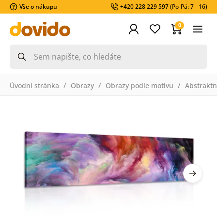
Vše o nákupu
+420 228 229 597
(Po-Pá: 7 - 16)
0
Úvodní stránka
Obrazy
Obrazy podle motivu
Abstraktn