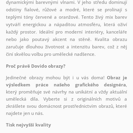
dynamickými barevnými vlnami. V jeho středu dominují
odstíny fialové, růžové a modré, které se prolínají s
teplými tóny červené a oranžové. Tento živý mix barev
vytváří energickou a nápaditou atmosféru, která oživí
každý prostor. Ideální pro moderní interiéry, kanceláře
nebo jako poutavý akcent na stěně. Kvalita obrazu
zaručuje dlouhou životnost a intenzitu barev, což z něj
činí skvělou volbu pro umělecké nadšence.
Proč právě Dovido obrazy?
Jedinečné obrazy mohou být i u vás doma!
Obraz je
výsledkem práce našeho grafického designéra
,
který
proměňuje své návrhy na unikátní a vždy aktuální
umělecká díla. Vyberte si z originálních motivů a
zkrášlete svou domácnost prostřednictvím obrazů, které
najdete jen u nás.
Tisk nejvyšší kvality