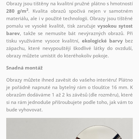
Obrazy jsou tištěny na kvalitní pružné plátno s hmotností
2
280 g/m
. Kvalita obrazů spočívá nejen v samotném
materiálu, ale i v použité technologii. Obrazy jsou tištěné
pomalu ve vysoké kvalitě, tisk zaručuje
vysokou sytost
barev
, takže se nemusíte bát nevýrazných obrazů. Při
tisku využíváme vysoce kvalitní,
ekologické barvy
bez
zápachu, které nevypouštějí škodlivé látky do ovzduší,
obrazy můžete umístit do kteréhokoliv pokoje.
Snadná montáž
Obrazy můžete ihned zavěsit do vašeho interiéru! Plátno
je pořádně napnuté na bytelný rám o tloušťce 16 mm. K
obrazům dodáváme 1 až 2 ks závěsů (dle rozměru), které
si na rám jednoduše přišroubujete podle toho, jak vám to
bude vyhovovat.