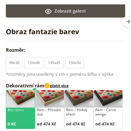
Zobrazit galerii
Obraz fantazie barev
Rozměr:
90x30
120x40
135x45
150x50
*rozměry jsou uvedeny v cm v poměru šířka x výška
Dekorativní rám
zjistit více
i
Bez rámu
Rám –⁠⁠⁠⁠⁠⁠ Přírodní
Rám –⁠⁠⁠⁠⁠⁠ Hnědý
Rám –⁠⁠⁠⁠⁠⁠ Černé
dub
ořech
wenge
0 Kč
od 474 Kč
od 474 Kč
od 474 Kč