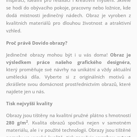
inspiraci, ideální pro relaxaci i kreativní myšlení. Skvěle
se hodí do obývacího pokoje, pracovny nebo ložnice, kde
dodá místnosti jedinečný nádech. Obraz je vyroben z
kvalitních materiálů pro dlouhou životnost a atraktivní
vzhled.
Proč právě Dovido obrazy?
Jedinečné obrazy mohou být i u vás doma!
Obraz je
výsledkem práce našeho grafického designéra
,
který
proměňuje své návrhy na unikátní a vždy aktuální
umělecká díla. Vyberte si z originálních motivů a
zkrášlete svou domácnost prostřednictvím obrazů, které
najdete jen u nás.
Tisk nejvyšší kvality
Obrazy jsou tištěny na kvalitní pružné plátno s hmotností
2
280 g/m
. Kvalita obrazů spočívá nejen v samotném
materiálu, ale i v použité technologii. Obrazy jsou tištěné