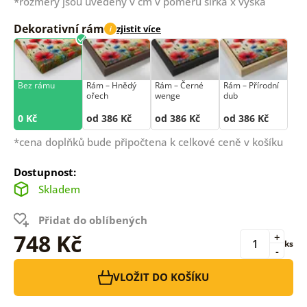
*rozměry jsou uvedeny v cm v poměru šířka x výška
Dekorativní rám
zjistit více
i
Bez rámu
Rám –⁠⁠⁠⁠⁠⁠ Hnědý
Rám –⁠⁠⁠⁠⁠⁠ Černé
Rám –⁠⁠⁠⁠⁠⁠ Přírodní
ořech
wenge
dub
0 Kč
od 386 Kč
od 386 Kč
od 386 Kč
*cena doplňků bude připočtena k celkové ceně v košíku
Dostupnost:
Skladem
Přidat do oblíbených
748 Kč
+
ks
-
VLOŽIT DO KOŠÍKU