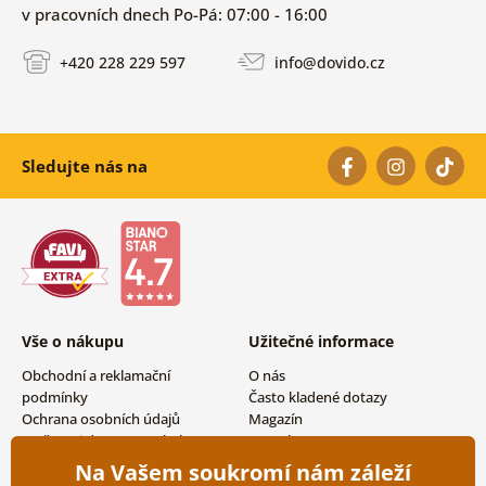
v pracovních dnech Po-Pá: 07:00 - 16:00
+420 228 229 597
info@dovido.cz
Sledujte nás na
Vše o nákupu
Užitečné informace
Obchodní a reklamační
O nás
podmínky
Často kladené dotazy
Ochrana osobních údajů
Magazín
Možnosti dopravy a platby
Kontakty
Vrácení zboží
Velkoobchodní spolupráce
Na Vašem soukromí nám záleží