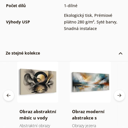
Počet dílů
1-dílné
Ekologický tisk
,
Prémiové
Výhody USP
plátno 280 g/m²
,
Syté barvy
,
Snadná instalace
Ze stejné kolekce
Obraz abstraktní
Obraz moderní
O
e
měsíc u vody
abstrakce s
h
přírodou
Abstraktní obrazy
Obrazy jezera
A