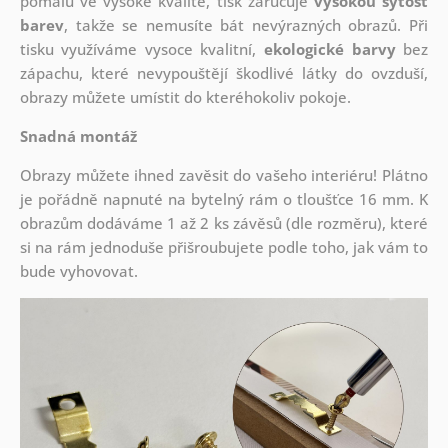
pomalu ve vysoké kvalitě, tisk zaručuje
vysokou sytost
barev
, takže se nemusíte bát nevýrazných obrazů. Při
tisku využíváme vysoce kvalitní,
ekologické barvy
bez
zápachu, které nevypouštějí škodlivé látky do ovzduší,
obrazy můžete umístit do kteréhokoliv pokoje.
Snadná montáž
Obrazy můžete ihned zavěsit do vašeho interiéru! Plátno
je pořádně napnuté na bytelný rám o tloušťce 16 mm. K
obrazům dodáváme 1 až 2 ks závěsů (dle rozměru), které
si na rám jednoduše přišroubujete podle toho, jak vám to
bude vyhovovat.