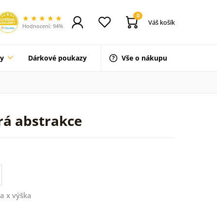
0
Váš košík
Hodnocení: 94%
ty
Dárkové poukazy
Vše o nákupu
á abstrakce
a x výška