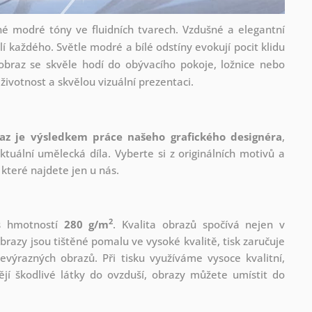
 modré tóny ve fluidních tvarech. Vzdušné a elegantní
í každého. Světle modré a bílé odstíny evokují pocit klidu
 obraz se skvěle hodí do obývacího pokoje, ložnice nebo
 životnost a skvělou vizuální prezentaci.
az je výsledkem práce našeho grafického designéra
,
tuální umělecká díla. Vyberte si z originálních motivů a
které najdete jen u nás.
2
 s hmotností
280 g/m
. Kvalita obrazů spočívá nejen v
brazy jsou tištěné pomalu ve vysoké kvalitě, tisk zaručuje
evýrazných obrazů. Při tisku využíváme vysoce kvalitní,
jí škodlivé látky do ovzduší, obrazy můžete umístit do