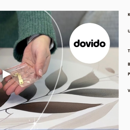
K
U
T
B
P