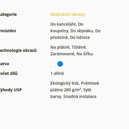
ategorie
Abstraktní obrazy
Do kanceláře
,
Do
místění
koupelny
,
Do obýváku
,
Do
předsíně
,
Do ložnice
Na plátně
,
Tištěné
,
echnologie obrazů
Zarámované
,
Na šířku
arva
očet dílů
1-dílné
Ekologický tisk
,
Prémiové
Výhody USP
plátno 280 g/m²
,
Syté
barvy
,
Snadná instalace