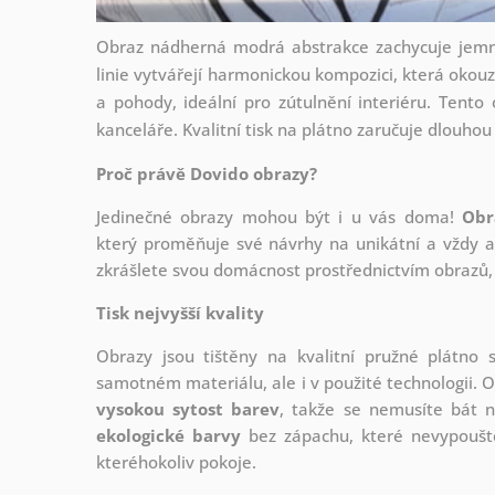
Obraz nádherná modrá abstrakce zachycuje jemné
linie vytvářejí harmonickou kompozici, která okouzl
a pohody, ideální pro zútulnění interiéru. Tento
kanceláře. Kvalitní tisk na plátno zaručuje dlouhou
Proč právě Dovido obrazy?
Jedinečné obrazy mohou být i u vás doma!
Obr
který
proměňuje své návrhy na unikátní a vždy ak
zkrášlete svou domácnost prostřednictvím obrazů, 
Tisk nejvyšší kvality
Obrazy jsou tištěny na kvalitní pružné plátno
samotném materiálu, ale i v použité technologii. O
vysokou sytost barev
, takže se nemusíte bát n
ekologické barvy
bez zápachu, které nevypouště
kteréhokoliv pokoje.