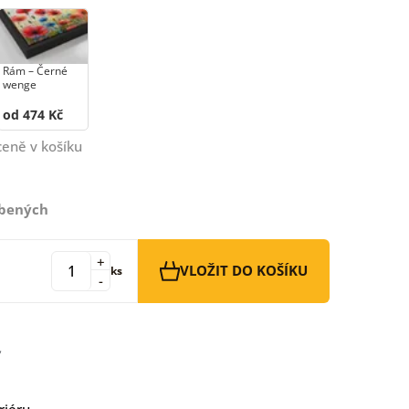
Rám –⁠⁠⁠⁠⁠⁠ Černé
wenge
od 474 Kč
ceně v košíku
íbených
+
VLOŽIT DO KOŠÍKU
ks
-
riéru