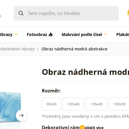
0
Obrazy
Fotoobraz 📤
Malování podle čísel
Plaká
Abstraktní obrazy
Obraz nádherná modrá abstrakce
Obraz nádherná modr
Rozměr:
90x30
120x40
135x45
150x50
*rozměry jsou uvedeny v cm v poměru šířk
Dekorativní rám
zjistit více
i