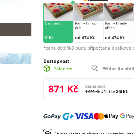
Bez rámu
Rám –⁠⁠⁠⁠⁠⁠ Přírodní
Rám –⁠⁠⁠⁠⁠⁠ Hnědý
dub
ořech
0 Kč
od 474 Kč
od 474 Kč
*cena doplňků bude připočtena k celkové 
Dostupnost:
Skladem
Přidat do obl
871 Kč
Běžná cena:
1 089 Kč
Ušetříte
218 Kč
Vyzkoušejte si obraz ve vlastním inte