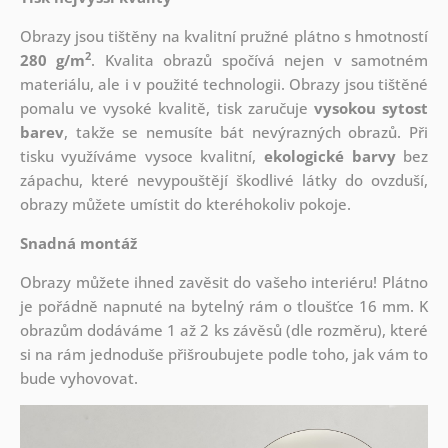
Obrazy jsou tištěny na kvalitní pružné plátno s hmotností
2
280 g/m
. Kvalita obrazů spočívá nejen v samotném
materiálu, ale i v použité technologii. Obrazy jsou tištěné
pomalu ve vysoké kvalitě, tisk zaručuje
vysokou sytost
barev
, takže se nemusíte bát nevýrazných obrazů. Při
tisku využíváme vysoce kvalitní,
ekologické barvy
bez
zápachu, které nevypouštějí škodlivé látky do ovzduší,
obrazy můžete umístit do kteréhokoliv pokoje.
Snadná montáž
Obrazy můžete ihned zavěsit do vašeho interiéru! Plátno
je pořádně napnuté na bytelný rám o tloušťce 16 mm. K
obrazům dodáváme 1 až 2 ks závěsů (dle rozměru), které
si na rám jednoduše přišroubujete podle toho, jak vám to
bude vyhovovat.