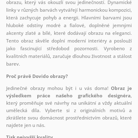
obrazu, který vás okouzlí svou jedinečností. Dynamické
linky v různých barvách vytvářejí harmonickou kompozici,
která zachycuje pohyb a energii. Hlavními barvami jsou
hluboké odstíny modré a fialové, doplněné jemnými
akcenty zlaté a bílé, které dodávají obrazu na eleganci.
Tento obraz skvěle doplní moderní interiéry a poslouží
jako fascinující středobod pozornosti. Vyrobeno z
kvalitních materiálů, zaručuje dlouhou životnost a stálost
barev.
Proč právě Dovido obrazy?
Jedinečné obrazy mohou být i u vás doma!
Obraz je
výsledkem práce našeho grafického designéra
,
který
proměňuje své návrhy na unikátní a vždy aktuální
umělecká díla. Vyberte si z originálních motivů a
zkrášlete svou domácnost prostřednictvím obrazů, které
najdete jen u nás.
Tisk nejvyšší kvality