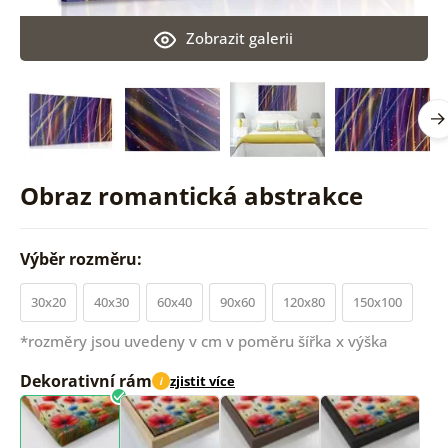
Zobrazit galerii
Obraz romantická abstrakce
Výběr rozměru:
30x20
40x30
60x40
90x60
120x80
150x100
*rozměry jsou uvedeny v cm v poměru šířka x výška
Dekorativní rám
zjistit více
i