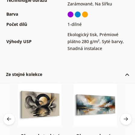
Technologie obrazů
Zarámované
,
Na šířku
Barva
Počet dílů
1-dílné
Ekologický tisk
,
Prémiové
Výhody USP
plátno 280 g/m²
,
Syté barvy
,
Snadná instalace
Ze stejné kolekce