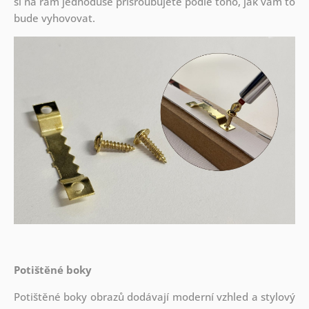
si na rám jednoduše přišroubujete podle toho, jak vám to
bude vyhovovat.
Potištěné boky
Potištěné boky obrazů dodávají moderní vzhled a stylový