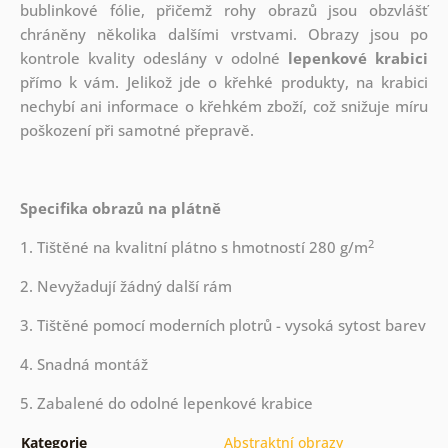
bublinkové fólie, přičemž rohy obrazů jsou obzvlášť
chráněny několika dalšími vrstvami.
Obrazy jsou po
kontrole kvality odeslány v odolné
lepenkové krabici
přímo k vám. Jelikož jde o křehké produkty, na krabici
nechybí ani informace o křehkém zboží, což snižuje míru
poškození při samotné přepravě.
Specifika obrazů na plátně
2
1. Tištěné na kvalitní plátno s hmotností 280 g/m
2. Nevyžadují žádný další rám
3. Tištěné pomocí moderních plotrů - vysoká sytost barev
4. Snadná montáž
5. Zabalené do odolné lepenkové krabice
Kategorie
Abstraktní obrazy