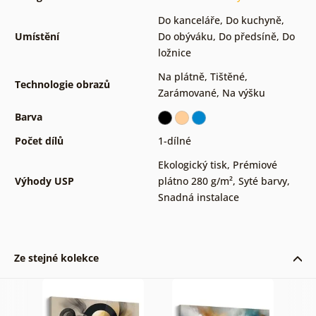
Do kanceláře
,
Do kuchyně
,
Umístění
Do obýváku
,
Do předsíně
,
Do
ložnice
Na plátně
,
Tištěné
,
Technologie obrazů
Zarámované
,
Na výšku
Barva
Počet dílů
1-dílné
Ekologický tisk
,
Prémiové
Výhody USP
plátno 280 g/m²
,
Syté barvy
,
Snadná instalace
Ze stejné kolekce