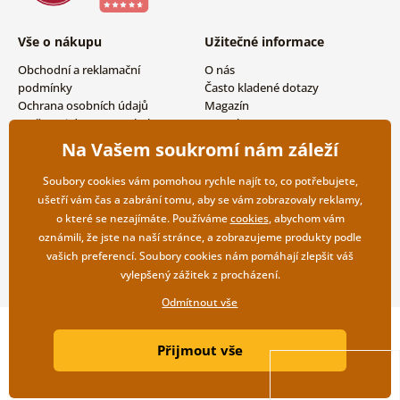
Vše o nákupu
Užitečné informace
Obchodní a reklamační
O nás
podmínky
Často kladené dotazy
Ochrana osobních údajů
Magazín
Možnosti dopravy a platby
Kontakty
Vrácení zboží
Velkoobchodní spolupráce
Na Vašem soukromí nám záleží
Soubory cookies vám pomohou rychle najít to, co potřebujete,
ušetří vám čas a zabrání tomu, aby se vám zobrazovaly reklamy,
o které se nezajímáte. Používáme
cookies
, abychom vám
oznámili, že jste na naší stránce, a zobrazujeme produkty podle
vašich preferencí. Soubory cookies nám pomáhají zlepšit váš
vylepšený zážitek z procházení.
Odmítnout vše
Copyright ©2019 © Dovido.cz.
Přijmout vše
Webdesign
Litvanyi.sk
| E-shop vytvořila