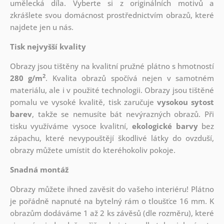
umělecká díla. Vyberte si z originálních motivů a
zkrášlete svou domácnost prostřednictvím obrazů, které
najdete jen u nás.
Tisk nejvyšší kvality
Obrazy jsou tištěny na kvalitní pružné plátno s hmotností
2
280 g/m
. Kvalita obrazů spočívá nejen v samotném
materiálu, ale i v použité technologii. Obrazy jsou tištěné
pomalu ve vysoké kvalitě, tisk zaručuje
vysokou sytost
barev
, takže se nemusíte bát nevýrazných obrazů. Při
tisku využíváme vysoce kvalitní,
ekologické barvy
bez
zápachu, které nevypouštějí škodlivé látky do ovzduší,
obrazy můžete umístit do kteréhokoliv pokoje.
Snadná montáž
Obrazy můžete ihned zavěsit do vašeho interiéru! Plátno
je pořádně napnuté na bytelný rám o tloušťce 16 mm. K
obrazům dodáváme 1 až 2 ks závěsů (dle rozměru), které