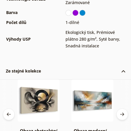
Zarámované
Barva
Počet dílů
1-dílné
Ekologický tisk
,
Prémiové
Výhody USP
plátno 280 g/m²
,
Syté barvy
,
Snadná instalace
Ze stejné kolekce
Obraz abstraktní
Obraz moderní
O