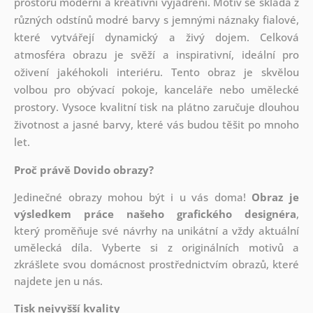
prostoru moderní a kreativní vyjádření. Motiv se skládá z
různých odstínů modré barvy s jemnými náznaky fialové,
které vytvářejí dynamický a živý dojem. Celková
atmosféra obrazu je svěží a inspirativní, ideální pro
oživení jakéhokoli interiéru. Tento obraz je skvělou
volbou pro obývací pokoje, kanceláře nebo umělecké
prostory. Vysoce kvalitní tisk na plátno zaručuje dlouhou
životnost a jasné barvy, které vás budou těšit po mnoho
let.
Proč právě Dovido obrazy?
Jedinečné obrazy mohou být i u vás doma!
Obraz je
výsledkem práce našeho grafického designéra
,
který
proměňuje své návrhy na unikátní a vždy aktuální
umělecká díla. Vyberte si z originálních motivů a
zkrášlete svou domácnost prostřednictvím obrazů, které
najdete jen u nás.
Tisk nejvyšší kvality