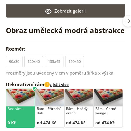
Zobrazit galerii
Obraz umělecká modrá abstrakce
Rozměr:
90x30
120x40
135x45
150x50
*rozměry jsou uvedeny v cm v poměru šířka x výška
Dekorativní rám
zjistit více
i
Bez rámu
Rám –⁠⁠⁠⁠⁠⁠ Přírodní
Rám –⁠⁠⁠⁠⁠⁠ Hnědý
Rám –⁠⁠⁠⁠⁠⁠ Černé
dub
ořech
wenge
0 Kč
od 474 Kč
od 474 Kč
od 474 Kč