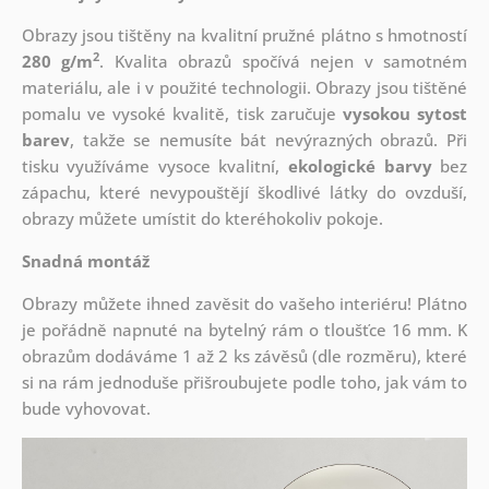
Obrazy jsou tištěny na kvalitní pružné plátno s hmotností
2
280 g/m
. Kvalita obrazů spočívá nejen v samotném
materiálu, ale i v použité technologii. Obrazy jsou tištěné
pomalu ve vysoké kvalitě, tisk zaručuje
vysokou sytost
barev
, takže se nemusíte bát nevýrazných obrazů. Při
tisku využíváme vysoce kvalitní,
ekologické barvy
bez
zápachu, které nevypouštějí škodlivé látky do ovzduší,
obrazy můžete umístit do kteréhokoliv pokoje.
Snadná montáž
Obrazy můžete ihned zavěsit do vašeho interiéru! Plátno
je pořádně napnuté na bytelný rám o tloušťce 16 mm. K
obrazům dodáváme 1 až 2 ks závěsů (dle rozměru), které
si na rám jednoduše přišroubujete podle toho, jak vám to
bude vyhovovat.