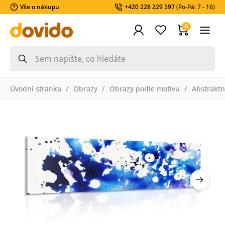
Vše o nákupu
+420 228 229 597
(Po-Pá: 7 - 16)
0
Úvodní stránka
Obrazy
Obrazy podle motivu
Abstraktn