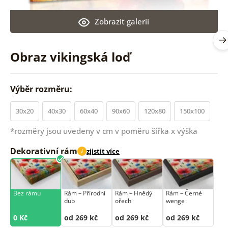
Zobrazit galerii
Obraz vikingská loď
Výběr rozměru:
30x20
40x30
60x40
90x60
120x80
150x100
*rozměry jsou uvedeny v cm v poměru šířka x výška
Dekorativní rám
zjistit více
i
Bez rámu
Rám –⁠⁠⁠⁠⁠⁠ Přírodní
Rám –⁠⁠⁠⁠⁠⁠ Hnědý
Rám –⁠⁠⁠⁠⁠⁠ Černé
dub
ořech
wenge
0 Kč
od 269 kč
od 269 kč
od 269 kč