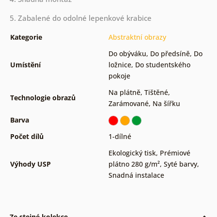
5. Zabalené do odolné lepenkové krabice
Kategorie
Abstraktní obrazy
Do obýváku
,
Do předsíně
,
Do
Umístění
ložnice
,
Do studentského
pokoje
Na plátně
,
Tištěné
,
Technologie obrazů
Zarámované
,
Na šířku
Barva
Počet dílů
1-dílné
Ekologický tisk
,
Prémiové
Výhody USP
plátno 280 g/m²
,
Syté barvy
,
Snadná instalace
Ze stejné kolekce