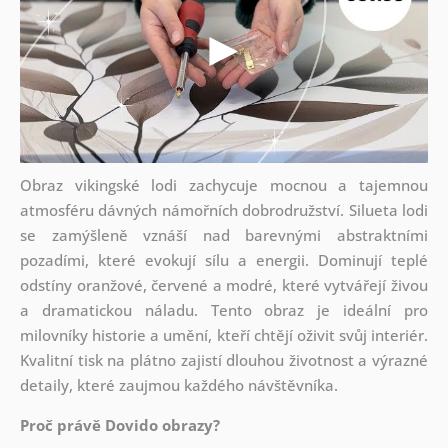
Obraz vikingské lodi zachycuje mocnou a tajemnou
atmosféru dávných námořních dobrodružství. Silueta lodi
se zamýšleně vznáší nad barevnými abstraktními
pozadími, které evokují sílu a energii. Dominují teplé
odstíny oranžové, červené a modré, které vytvářejí živou
a dramatickou náladu. Tento obraz je ideální pro
milovníky historie a umění, kteří chtějí oživit svůj interiér.
Kvalitní tisk na plátno zajistí dlouhou životnost a výrazné
detaily, které zaujmou každého návštěvníka.
Proč právě Dovido obrazy?