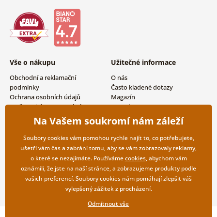
Vše o nákupu
Užitečné informace
Obchodní a reklamační
O nás
podmínky
Často kladené dotazy
Ochrana osobních údajů
Magazín
Možnosti dopravy a platby
Kontakty
Vrácení zboží
Velkoobchodní spolupráce
Na Vašem soukromí nám záleží
Soubory cookies vám pomohou rychle najít to, co potřebujete,
ušetří vám čas a zabrání tomu, aby se vám zobrazovaly reklamy,
o které se nezajímáte. Používáme
cookies
, abychom vám
oznámili, že jste na naší stránce, a zobrazujeme produkty podle
vašich preferencí. Soubory cookies nám pomáhají zlepšit váš
vylepšený zážitek z procházení.
Odmítnout vše