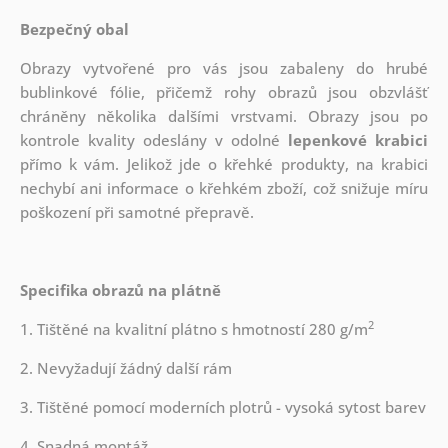
Bezpečný obal
Obrazy vytvořené pro vás jsou zabaleny do hrubé
bublinkové fólie, přičemž rohy obrazů jsou obzvlášť
chráněny několika dalšími vrstvami.
Obrazy jsou po
kontrole kvality odeslány v odolné
lepenkové krabici
přímo k vám. Jelikož jde o křehké produkty, na krabici
nechybí ani informace o křehkém zboží, což snižuje míru
poškození při samotné přepravě.
Specifika obrazů na plátně
2
1. Tištěné na kvalitní plátno s hmotností 280 g/m
2. Nevyžadují žádný další rám
3. Tištěné pomocí moderních plotrů - vysoká sytost barev
4. Snadná montáž