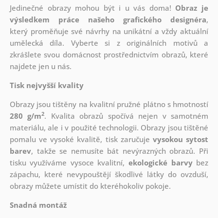
Jedinečné obrazy mohou být i u vás doma!
Obraz je
výsledkem práce našeho grafického designéra
,
který
proměňuje své návrhy na unikátní a vždy aktuální
umělecká díla. Vyberte si z originálních motivů a
zkrášlete svou domácnost prostřednictvím obrazů, které
najdete jen u nás.
Tisk nejvyšší kvality
Obrazy jsou tištěny na kvalitní pružné plátno s hmotností
2
280 g/m
. Kvalita obrazů spočívá nejen v samotném
materiálu, ale i v použité technologii. Obrazy jsou tištěné
pomalu ve vysoké kvalitě, tisk zaručuje
vysokou sytost
barev
, takže se nemusíte bát nevýrazných obrazů. Při
tisku využíváme vysoce kvalitní,
ekologické barvy
bez
zápachu, které nevypouštějí škodlivé látky do ovzduší,
obrazy můžete umístit do kteréhokoliv pokoje.
Snadná montáž