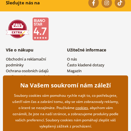
Sledujte nás na
Vše o nákupu
Užitečné informace
Obchodní a reklamační
O nás
podmínky
Často kladené dotazy
Ochrana osobních údajů
Magazín
Možnosti dopravy a platby
Kontakty
Vrácení zboží
Velkoobchodní spolupráce
Na Vašem soukromí nám záleží
Soubory cookies vám pomohou rychle najít to, co potřebujete,
ušetří vám čas a zabrání tomu, aby se vám zobrazovaly reklamy,
o které se nezajímáte. Používáme
cookies
, abychom vám
oznámili, že jste na naší stránce, a zobrazujeme produkty podle
vašich preferencí. Soubory cookies nám pomáhají zlepšit váš
vylepšený zážitek z procházení.