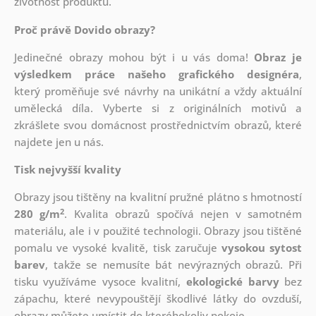
životnost produktu.
Proč právě Dovido obrazy?
Jedinečné obrazy mohou být i u vás doma!
Obraz je
výsledkem práce našeho grafického designéra
,
který
proměňuje své návrhy na unikátní a vždy aktuální
umělecká díla. Vyberte si z originálních motivů a
zkrášlete svou domácnost prostřednictvím obrazů, které
najdete jen u nás.
Tisk nejvyšší kvality
Obrazy jsou tištěny na kvalitní pružné plátno s hmotností
2
280 g/m
. Kvalita obrazů spočívá nejen v samotném
materiálu, ale i v použité technologii. Obrazy jsou tištěné
pomalu ve vysoké kvalitě, tisk zaručuje
vysokou sytost
barev
, takže se nemusíte bát nevýrazných obrazů. Při
tisku využíváme vysoce kvalitní,
ekologické barvy
bez
zápachu, které nevypouštějí škodlivé látky do ovzduší,
obrazy můžete umístit do kteréhokoliv pokoje.