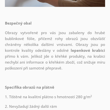
Bezpečný obal
Obrazy vytvořené pro vás jsou zabaleny do hrubé
bublinkové fólie, přičemž rohy obrazů jsou obzvlášť
chráněny několika dalšími vrstvami.
Obrazy jsou po
kontrole kvality odeslány v odolné
lepenkové krabici
přímo k vám. Jelikož jde o křehké produkty, na krabici
nechybí ani informace o křehkém zboží, což snižuje míru
poškození při samotné přepravě.
Specifika obrazů na plátně
2
1. Tištěné na kvalitní plátno s hmotností 280 g/m
2. Nevyžadují žádný další rám