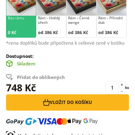
Bez rámu
Rám –⁠⁠⁠⁠⁠⁠ Hnědý
Rám –⁠⁠⁠⁠⁠⁠ Černé
Rám –⁠⁠⁠⁠⁠⁠ Přírodní
ořech
wenge
dub
0 Kč
od 386 Kč
od 386 Kč
od 386 Kč
*cena doplňků bude připočtena k celkové ceně v košíku
Dostupnost:
Skladem
Přidat do oblíbených
748 Kč
+
ks
-
VLOŽIT DO KOŠÍKU