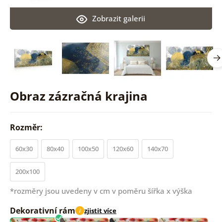
Zobrazit galerii
Obraz zázračná krajina
Rozměr:
60x30
80x40
100x50
120x60
140x70
200x100
*rozměry jsou uvedeny v cm v poměru šířka x výška
Dekorativní rám
zjistit více
i