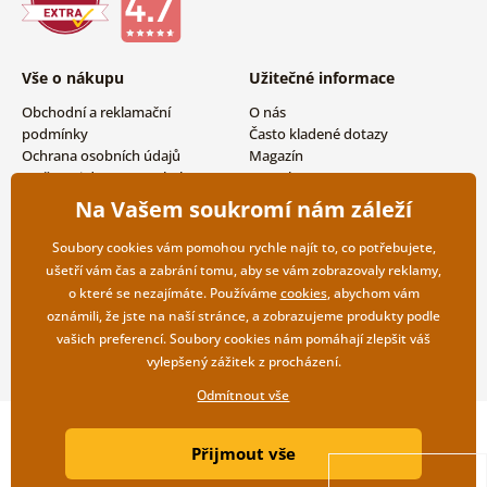
Vše o nákupu
Užitečné informace
Obchodní a reklamační
O nás
podmínky
Často kladené dotazy
Ochrana osobních údajů
Magazín
Možnosti dopravy a platby
Kontakty
Vrácení zboží
Velkoobchodní spolupráce
Na Vašem soukromí nám záleží
Soubory cookies vám pomohou rychle najít to, co potřebujete,
ušetří vám čas a zabrání tomu, aby se vám zobrazovaly reklamy,
o které se nezajímáte. Používáme
cookies
, abychom vám
oznámili, že jste na naší stránce, a zobrazujeme produkty podle
vašich preferencí. Soubory cookies nám pomáhají zlepšit váš
vylepšený zážitek z procházení.
Odmítnout vše
Copyright ©2019 © Dovido.cz.
Přijmout vše
Webdesign
Litvanyi.sk
| E-shop vytvořila