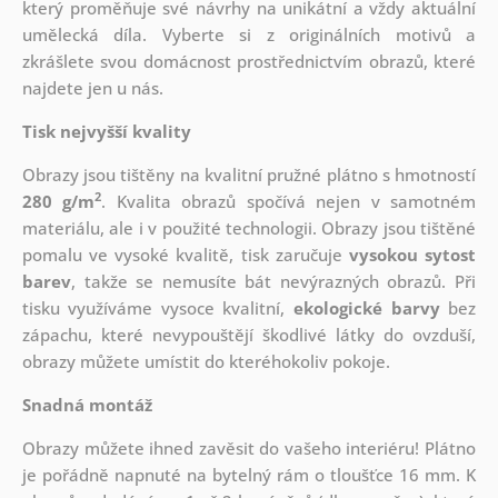
který
proměňuje své návrhy na unikátní a vždy aktuální
umělecká díla. Vyberte si z originálních motivů a
zkrášlete svou domácnost prostřednictvím obrazů, které
najdete jen u nás.
Tisk nejvyšší kvality
Obrazy jsou tištěny na kvalitní pružné plátno s hmotností
2
280 g/m
. Kvalita obrazů spočívá nejen v samotném
materiálu, ale i v použité technologii. Obrazy jsou tištěné
pomalu ve vysoké kvalitě, tisk zaručuje
vysokou sytost
barev
, takže se nemusíte bát nevýrazných obrazů. Při
tisku využíváme vysoce kvalitní,
ekologické barvy
bez
zápachu, které nevypouštějí škodlivé látky do ovzduší,
obrazy můžete umístit do kteréhokoliv pokoje.
Snadná montáž
Obrazy můžete ihned zavěsit do vašeho interiéru! Plátno
je pořádně napnuté na bytelný rám o tloušťce 16 mm. K