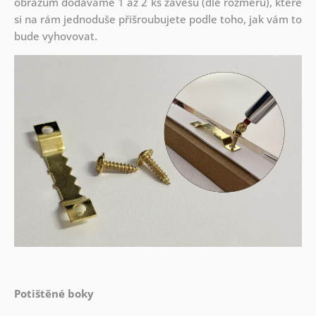
obrazům dodáváme 1 až 2 ks závěsů (dle rozměru), které
si na rám jednoduše přišroubujete podle toho, jak vám to
bude vyhovovat.
Potištěné boky