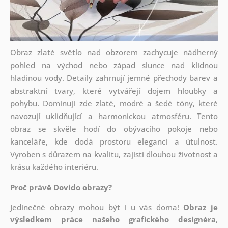
Obraz zlaté světlo nad obzorem zachycuje nádherný
pohled na východ nebo západ slunce nad klidnou
hladinou vody. Detaily zahrnují jemné přechody barev a
abstraktní tvary, které vytvářejí dojem hloubky a
pohybu. Dominují zde zlaté, modré a šedé tóny, které
navozují uklidňující a harmonickou atmosféru. Tento
obraz se skvěle hodí do obývacího pokoje nebo
kanceláře, kde dodá prostoru eleganci a útulnost.
Vyroben s důrazem na kvalitu, zajistí dlouhou životnost a
krásu každého interiéru.
Proč právě Dovido obrazy?
Jedinečné obrazy mohou být i u vás doma!
Obraz je
výsledkem práce našeho grafického designéra
,