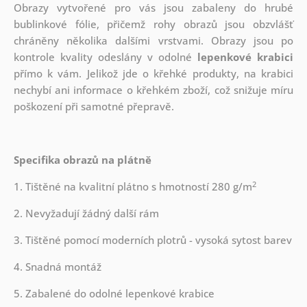
Obrazy vytvořené pro vás jsou zabaleny do hrubé
bublinkové fólie, přičemž rohy obrazů jsou obzvlášť
chráněny několika dalšími vrstvami.
Obrazy jsou po
kontrole kvality odeslány v odolné
lepenkové krabici
přímo k vám. Jelikož jde o křehké produkty, na krabici
nechybí ani informace o křehkém zboží, což snižuje míru
poškození při samotné přepravě.
Specifika obrazů na plátně
2
1. Tištěné na kvalitní plátno s hmotností 280 g/m
2. Nevyžadují žádný další rám
3. Tištěné pomocí moderních plotrů - vysoká sytost barev
4. Snadná montáž
5. Zabalené do odolné lepenkové krabice