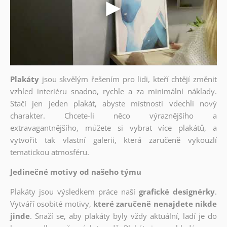
Plakáty
jsou skvělým řešením pro lidi, kteří chtějí změnit
vzhled interiéru snadno, rychle a za minimální náklady.
Stačí jen jeden plakát, abyste místnosti vdechli nový
charakter. Chcete-li něco výraznějšího a
extravagantnějšího, můžete si vybrat více plakátů, a
vytvořit tak vlastní galerii, která zaručeně vykouzlí
tematickou atmosféru.
Jedinečné motivy od našeho týmu
Plakáty jsou výsledkem práce naší
grafické designérky
.
Vytváří osobité motivy,
které zaručeně nenajdete nikde
jinde
. Snaží se, aby plakáty byly vždy aktuální, ladí je do