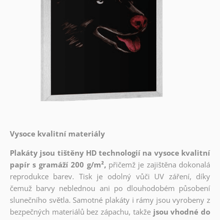
Vysoce kvalitní materiály
Plakáty jsou tištěny HD technologií na vysoce kvalitní
papír s gramáží 200 g/m²,
přičemž je zajištěna dokonalá
reprodukce barev. Tisk je odolný vůči UV záření, díky
čemuž barvy neblednou ani po dlouhodobém působení
slunečního světla. Samotné plakáty i rámy jsou vyrobeny z
bezpečných materiálů bez zápachu, takže
jsou vhodné do