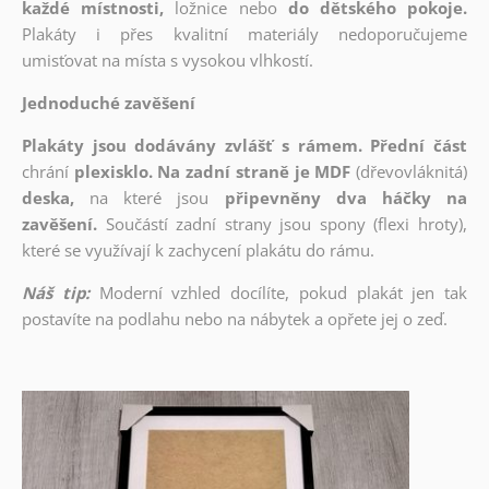
každé místnosti,
ložnice nebo
do dětského pokoje.
Plakáty i přes kvalitní materiály nedoporučujeme
umisťovat na místa s vysokou vlhkostí.
Jednoduché zavěšení
Plakáty jsou dodávány zvlášť s rámem. Přední část
chrání
plexisklo. Na zadní straně je MDF
(dřevovláknitá)
deska,
na které jsou
připevněny dva háčky na
zavěšení.
Součástí zadní strany jsou spony (flexi hroty),
které se využívají k zachycení plakátu do rámu.
Náš tip:
Moderní vzhled docílíte, pokud plakát jen tak
postavíte na podlahu nebo na nábytek a opřete jej o zeď.