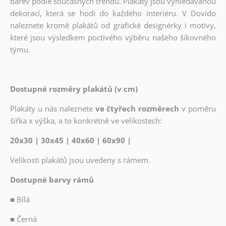
barev podle současných trendů. Plakáty jsou vyhledávanou
dekorací, která se hodí do každého interiéru. V Dovido
naleznete kromě plakátů od grafické designérky i motivy,
které jsou výsledkem poctivého výběru našeho šikovného
týmu.
Dostupné rozměry plakátů (v cm)
Plakáty u nás naleznete
ve čtyřech rozměrech
v poměru
šířka x výška, a to konkrétně ve velikostech:
20x30 | 30x45 | 40x60 | 60x90 |
Velikosti plakátů jsou uvedeny s rámem.
Dostupné barvy rámů
■
Bílá
■
Černá