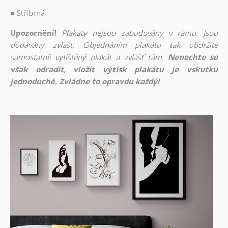
■
Stříbrná
Upozornění!
Plakáty nejsou zabudovány v rámu. Jsou
dodávány zvlášť. Objednáním plakátu tak obdržíte
samostatně vytištěný plakát a zvlášť rám.
Nenechte se
však odradit, vložit výtisk plakátu je vskutku
jednoduché. Zvládne to opravdu každý!