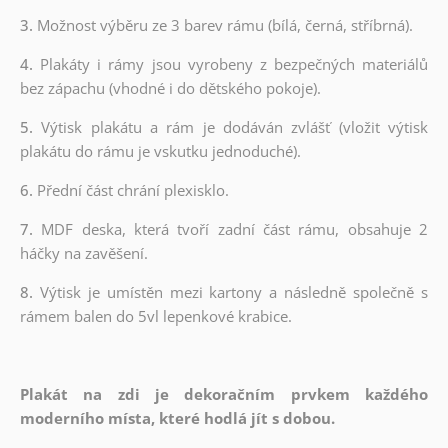
3.
Možnost výběru ze 3 barev rámu (bílá, černá, stříbrná).
4.
Plakáty i rámy jsou vyrobeny z bezpečných materiálů
bez zápachu (vhodné i do dětského pokoje).
5.
Výtisk plakátu a rám je dodáván zvlášť (vložit výtisk
plakátu do rámu je vskutku jednoduché).
6.
Přední část chrání plexisklo.
7.
MDF deska, která tvoří zadní část rámu, obsahuje 2
háčky na zavěšení.
8.
Výtisk je umístěn mezi kartony a následně společně s
rámem balen do 5vl lepenkové krabice.
Plakát na zdi je dekoračním prvkem každého
moderního místa, které hodlá jít s dobou.