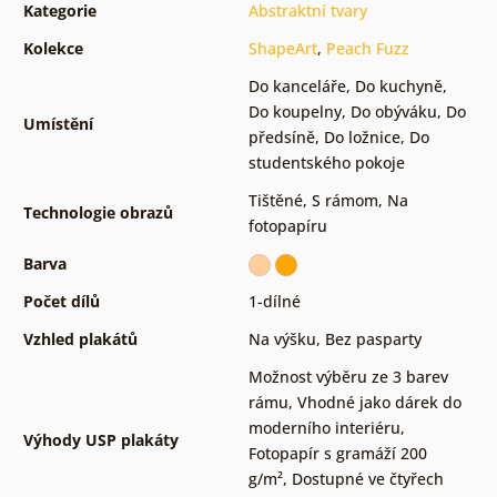
Kategorie
Abstraktní tvary
Kolekce
ShapeArt
,
Peach Fuzz
Do kanceláře
,
Do kuchyně
,
Do koupelny
,
Do obýváku
,
Do
Umístění
předsíně
,
Do ložnice
,
Do
studentského pokoje
Tištěné
,
S rámom
,
Na
Technologie obrazů
fotopapíru
Barva
Počet dílů
1-dílné
Vzhled plakátů
Na výšku
,
Bez pasparty
Možnost výběru ze 3 barev
rámu
,
Vhodné jako dárek do
moderního interiéru
,
Výhody USP plakáty
Fotopapír s gramáží 200
g/m²
,
Dostupné ve čtyřech