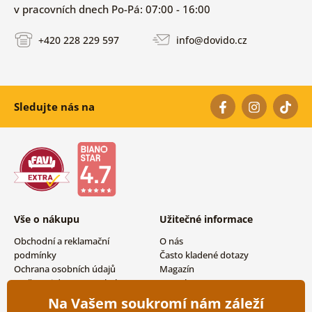
v pracovních dnech Po-Pá: 07:00 - 16:00
+420 228 229 597
info@dovido.cz
Sledujte nás na
Vše o nákupu
Užitečné informace
Obchodní a reklamační
O nás
podmínky
Často kladené dotazy
Ochrana osobních údajů
Magazín
Možnosti dopravy a platby
Kontakty
Vrácení zboží
Velkoobchodní spolupráce
Na Vašem soukromí nám záleží