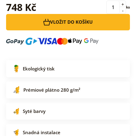
748 Kč
+
ks
-
VLOŽIT DO KOŠÍKU
Ekologický tisk
Prémiové plátno 280 g/m²
Syté barvy
Snadná instalace