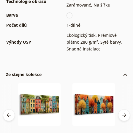
Technologie obrazů
Zarámované
,
Na šířku
Barva
Počet dílů
1-dílné
Ekologický tisk
,
Prémiové
Výhody USP
plátno 280 g/m²
,
Syté barvy
,
Snadná instalace
Ze stejné kolekce