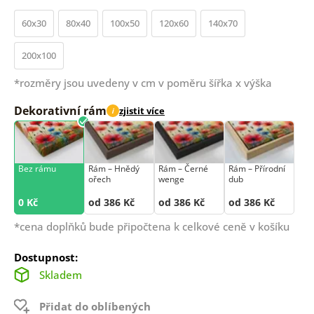
60x30
80x40
100x50
120x60
140x70
200x100
*rozměry jsou uvedeny v cm v poměru šířka x výška
Dekorativní rám
zjistit více
i
Bez rámu
Rám –⁠⁠⁠⁠⁠⁠ Hnědý
Rám –⁠⁠⁠⁠⁠⁠ Černé
Rám –⁠⁠⁠⁠⁠⁠ Přírodní
ořech
wenge
dub
0 Kč
od 386 Kč
od 386 Kč
od 386 Kč
*cena doplňků bude připočtena k celkové ceně v košíku
Dostupnost:
Skladem
Přidat do oblíbených