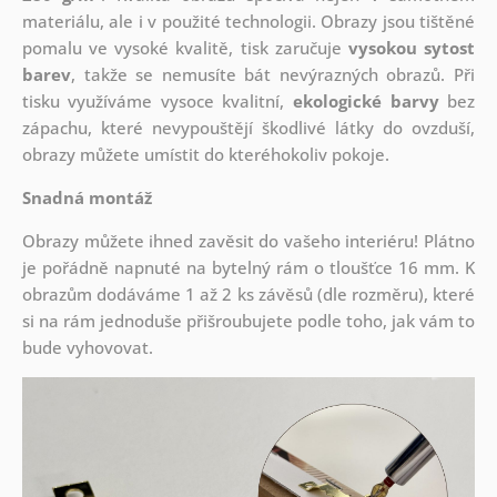
materiálu, ale i v použité technologii. Obrazy jsou tištěné
pomalu ve vysoké kvalitě, tisk zaručuje
vysokou sytost
barev
, takže se nemusíte bát nevýrazných obrazů. Při
tisku využíváme vysoce kvalitní,
ekologické barvy
bez
zápachu, které nevypouštějí škodlivé látky do ovzduší,
obrazy můžete umístit do kteréhokoliv pokoje.
Snadná montáž
Obrazy můžete ihned zavěsit do vašeho interiéru! Plátno
je pořádně napnuté na bytelný rám o tloušťce 16 mm. K
obrazům dodáváme 1 až 2 ks závěsů (dle rozměru), které
si na rám jednoduše přišroubujete podle toho, jak vám to
bude vyhovovat.