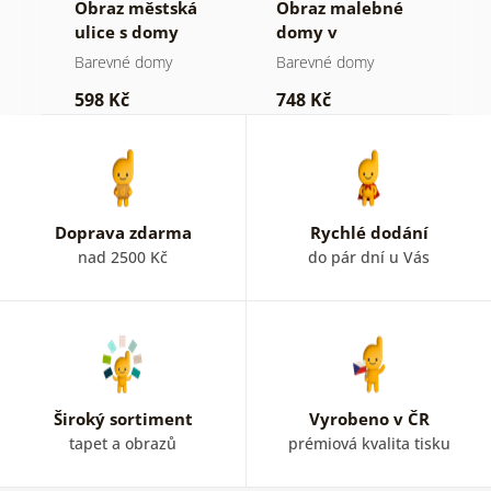
Obraz městská
Obraz malebné
O
ulice s domy
domy v
d
podzimním hávu
Barevné domy
Barevné domy
B
598 Kč
748 Kč
3
Doprava zdarma
Rychlé dodání
nad 2500 Kč
do pár dní u Vás
Široký sortiment
Vyrobeno v ČR
tapet a obrazů
prémiová kvalita tisku