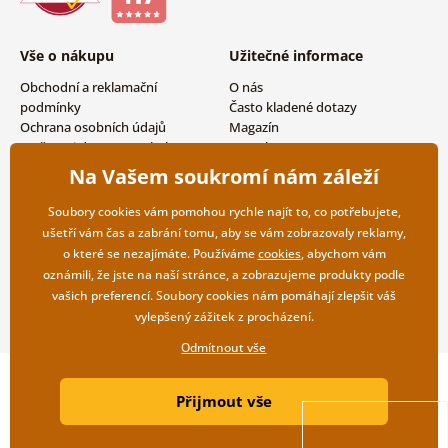
Vše o nákupu
Užitečné informace
Obchodní a reklamační
O nás
podmínky
Často kladené dotazy
Ochrana osobních údajů
Magazín
Možnosti dopravy a platby
Kontakty
Vrácení zboží
Velkoobchodní spolupráce
Na Vašem soukromí nám záleží
Soubory cookies vám pomohou rychle najít to, co potřebujete,
ušetří vám čas a zabrání tomu, aby se vám zobrazovaly reklamy,
o které se nezajímáte. Používáme
cookies
, abychom vám
oznámili, že jste na naší stránce, a zobrazujeme produkty podle
vašich preferencí. Soubory cookies nám pomáhají zlepšit váš
vylepšený zážitek z procházení.
Odmítnout vše
Copyright ©2019 © Dovido.cz.
Přijmout vše
Webdesign
Litvanyi.sk
| E-shop vytvořila