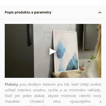
Popis produktu a parametry
Plakáty
jsou skvělým řešením pro lidi, kteří chtějí změnit
vzhled interiéru snadno, rychle a za minimální náklady.
Stačí jen jeden plakát, abyste místnosti vdechli nový
charakter. Chcete-li něco výraznějšího a