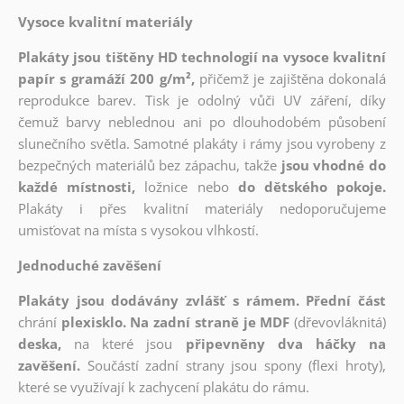
Vysoce kvalitní materiály
Plakáty jsou tištěny HD technologií na vysoce kvalitní
papír s gramáží 200 g/m²,
přičemž je zajištěna dokonalá
reprodukce barev. Tisk je odolný vůči UV záření, díky
čemuž barvy neblednou ani po dlouhodobém působení
slunečního světla. Samotné plakáty i rámy jsou vyrobeny z
bezpečných materiálů bez zápachu, takže
jsou vhodné do
každé místnosti,
ložnice nebo
do dětského pokoje.
Plakáty i přes kvalitní materiály nedoporučujeme
umisťovat na místa s vysokou vlhkostí.
Jednoduché zavěšení
Plakáty jsou dodávány zvlášť s rámem. Přední část
chrání
plexisklo. Na zadní straně je MDF
(dřevovláknitá)
deska,
na které jsou
připevněny dva háčky na
zavěšení.
Součástí zadní strany jsou spony (flexi hroty),
které se využívají k zachycení plakátu do rámu.