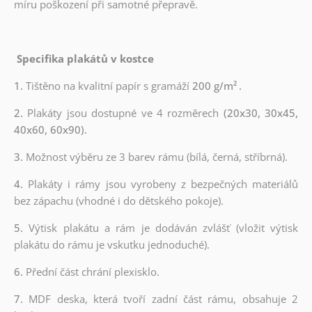
míru poškození při samotné přepravě.
Specifika plakátů v kostce
1.
Tištěno na kvalitní papír s gramáží
200 g/m²
.
2.
Plakáty jsou dostupné ve 4 rozměrech
(20x30, 30x45,
40x60, 60x90).
3.
Možnost výběru ze 3 barev rámu (bílá, černá, stříbrná).
4.
Plakáty i rámy jsou vyrobeny z bezpečných materiálů
bez zápachu (vhodné i do dětského pokoje).
5.
Výtisk plakátu a rám je dodáván zvlášť (vložit výtisk
plakátu do rámu je vskutku jednoduché).
6.
Přední část chrání plexisklo.
7.
MDF deska, která tvoří zadní část rámu, obsahuje 2