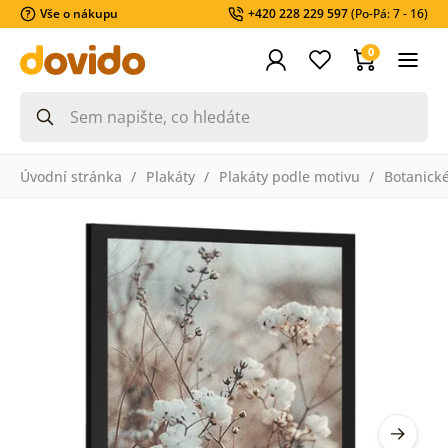
Vše o nákupu
+420 228 229 597
(Po-Pá: 7 - 16)
0
Úvodní stránka
Plakáty
Plakáty podle motivu
Botanick