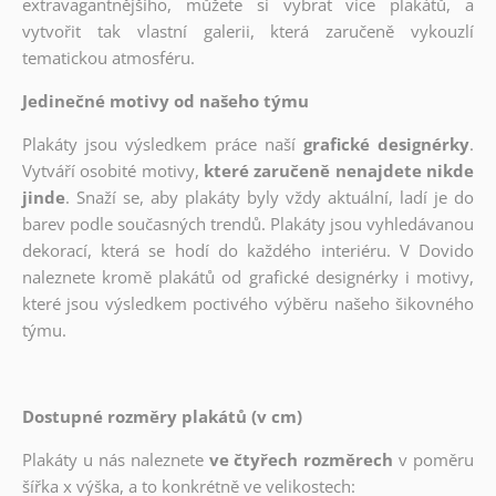
extravagantnějšího, můžete si vybrat více plakátů, a
vytvořit tak vlastní galerii, která zaručeně vykouzlí
tematickou atmosféru.
Jedinečné motivy od našeho týmu
Plakáty jsou výsledkem práce naší
grafické designérky
.
Vytváří osobité motivy,
které zaručeně nenajdete nikde
jinde
. Snaží se, aby plakáty byly vždy aktuální, ladí je do
barev podle současných trendů. Plakáty jsou vyhledávanou
dekorací, která se hodí do každého interiéru. V Dovido
naleznete kromě plakátů od grafické designérky i motivy,
které jsou výsledkem poctivého výběru našeho šikovného
týmu.
Dostupné rozměry plakátů (v cm)
Plakáty u nás naleznete
ve čtyřech rozměrech
v poměru
šířka x výška, a to konkrétně ve velikostech: