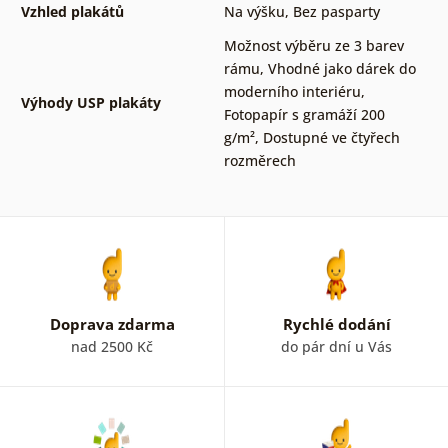
Vzhled plakátů
Na výšku
,
Bez pasparty
Možnost výběru ze 3 barev
rámu
,
Vhodné jako dárek do
moderního interiéru
,
Výhody USP plakáty
Fotopapír s gramáží 200
g/m²
,
Dostupné ve čtyřech
rozměrech
Doprava zdarma
Rychlé dodání
nad 2500 Kč
do pár dní u Vás