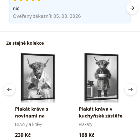
nic
Ověřený zákazník 05. 08. 2026
Ze stejné kolekce
Plakát kráva s
Plakát kráva v
novinami na
kuchyňské zástěře
záchodě
Buvoly a krávy
Plakáty
239 Kč
168 Kč