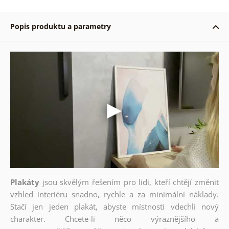
Popis produktu a parametry
Plakáty
jsou skvělým řešením pro lidi, kteří chtějí změnit
vzhled interiéru snadno, rychle a za minimální náklady.
Stačí jen jeden plakát, abyste místnosti vdechli nový
charakter. Chcete-li něco výraznějšího a