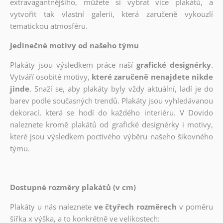
extravagantnějšího, můžete si vybrat více plakátů, a
vytvořit tak vlastní galerii, která zaručeně vykouzlí
tematickou atmosféru.
Jedinečné motivy od našeho týmu
Plakáty jsou výsledkem práce naší
grafické designérky
.
Vytváří osobité motivy,
které zaručeně nenajdete nikde
jinde
. Snaží se, aby plakáty byly vždy aktuální, ladí je do
barev podle současných trendů. Plakáty jsou vyhledávanou
dekorací, která se hodí do každého interiéru. V Dovido
naleznete kromě plakátů od grafické designérky i motivy,
které jsou výsledkem poctivého výběru našeho šikovného
týmu.
Dostupné rozměry plakátů (v cm)
Plakáty u nás naleznete
ve čtyřech rozměrech
v poměru
šířka x výška, a to konkrétně ve velikostech: