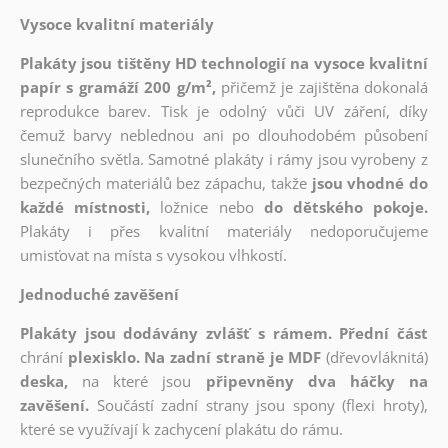
Vysoce kvalitní materiály
Plakáty jsou tištěny HD technologií na vysoce kvalitní
papír s gramáží 200 g/m²,
přičemž je zajištěna dokonalá
reprodukce barev. Tisk je odolný vůči UV záření, díky
čemuž barvy neblednou ani po dlouhodobém působení
slunečního světla. Samotné plakáty i rámy jsou vyrobeny z
bezpečných materiálů bez zápachu, takže
jsou vhodné do
každé místnosti,
ložnice nebo
do dětského pokoje.
Plakáty i přes kvalitní materiály nedoporučujeme
umisťovat na místa s vysokou vlhkostí.
Jednoduché zavěšení
Plakáty jsou dodávány zvlášť s rámem. Přední část
chrání
plexisklo. Na zadní straně je MDF
(dřevovláknitá)
deska,
na které jsou
připevněny dva háčky na
zavěšení.
Součástí zadní strany jsou spony (flexi hroty),
které se využívají k zachycení plakátu do rámu.