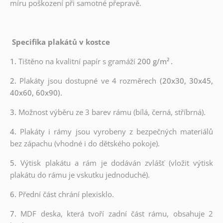
míru poškození při samotné přepravě.
Specifika plakátů v kostce
1.
Tištěno na kvalitní papír s gramáží
200 g/m²
.
2.
Plakáty jsou dostupné ve 4 rozměrech
(20x30, 30x45,
40x60, 60x90).
3.
Možnost výběru ze 3 barev rámu (bílá, černá, stříbrná).
4.
Plakáty i rámy jsou vyrobeny z bezpečných materiálů
bez zápachu (vhodné i do dětského pokoje).
5.
Výtisk plakátu a rám je dodáván zvlášť (vložit výtisk
plakátu do rámu je vskutku jednoduché).
6.
Přední část chrání plexisklo.
7.
MDF deska, která tvoří zadní část rámu, obsahuje 2