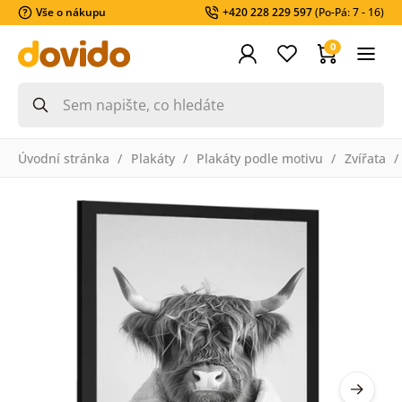
Vše o nákupu
+420 228 229 597
(Po-Pá: 7 - 16)
0
Úvodní stránka
Plakáty
Plakáty podle motivu
Zvířata