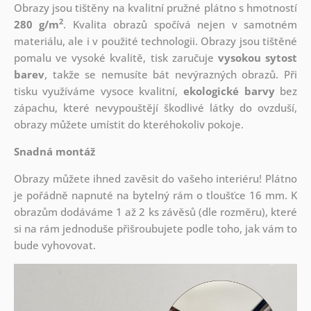
Obrazy jsou tištěny na kvalitní pružné plátno s hmotností
2
280 g/m
. Kvalita obrazů spočívá nejen v samotném
materiálu, ale i v použité technologii. Obrazy jsou tištěné
pomalu ve vysoké kvalitě, tisk zaručuje
vysokou sytost
barev
, takže se nemusíte bát nevýrazných obrazů. Při
tisku využíváme vysoce kvalitní,
ekologické barvy
bez
zápachu, které nevypouštějí škodlivé látky do ovzduší,
obrazy můžete umístit do kteréhokoliv pokoje.
Snadná montáž
Obrazy můžete ihned zavěsit do vašeho interiéru! Plátno
je pořádně napnuté na bytelný rám o tloušťce 16 mm. K
obrazům dodáváme 1 až 2 ks závěsů (dle rozměru), které
si na rám jednoduše přišroubujete podle toho, jak vám to
bude vyhovovat.