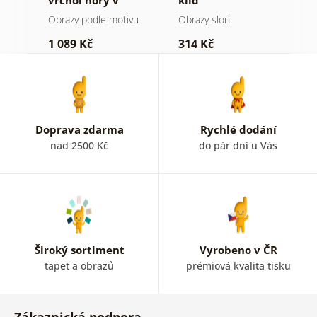
a v
vrchol hory v
klid
h
černobílém
a
Obrazy podle motivu
Obrazy sloni
V
provedení
1 089 Kč
314 Kč
7
Doprava zdarma
Rychlé dodání
nad 2500 Kč
do pár dní u Vás
Široký sortiment
Vyrobeno v ČR
tapet a obrazů
prémiová kvalita tisku