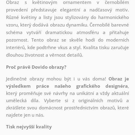
Obraz s květinovým ornamentem v černobílém
provedení představuje elegantní a nadčasový motiv.
Různé květiny a listy jsou stylizovány do harmonického
vzoru, který dodává obrazu dynamiku. Černobílé barevné
schéma vytváří dramatickou atmosféru a přitahuje
pozornost. Tento obraz se skvěle hodí do moderních
interiérů, kde podtrhne vkus a styl. Kvalita tisku zaručuje
dlouhou životnost a věrnost detailů.
Proč právě Dovido obrazy?
Jedinečné obrazy mohou být i u vás doma!
Obraz je
výsledkem práce našeho grafického designéra
,
který
proměňuje své návrhy na unikátní a vždy aktuální
umělecká díla. Vyberte si z originálních motivů a
zkrášlete svou domácnost prostřednictvím obrazů, které
najdete jen u nás.
Tisk nejvyšší kvality