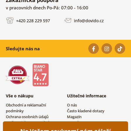
Zákaznická podpora
v pracovních dnech Po-Pá: 07:00 - 16:00
+420 228 229 597
info@dovido.cz
Sledujte nás na
Vše o nákupu
Užitečné informace
Obchodní a reklamační
O nás
podmínky
Často kladené dotazy
Ochrana osobních údajů
Magazín
Možnosti dopravy a platby
Kontakty
Vrácení zboží
Velkoobchodní spolupráce