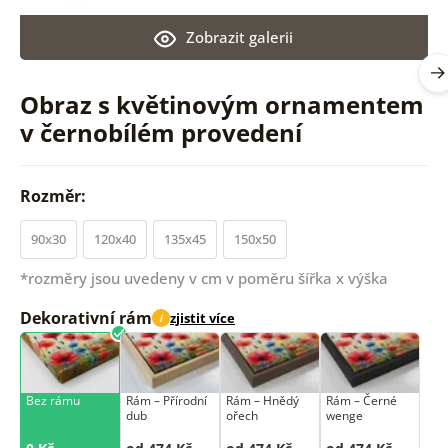
Zobrazit galerii
Obraz s květinovým ornamentem
v černobílém provedení
Rozměr:
90x30
120x40
135x45
150x50
*rozměry jsou uvedeny v cm v poměru šířka x výška
Dekorativní rám
zjistit více
i
Bez rámu
Rám –⁠⁠⁠⁠⁠⁠ Přírodní
Rám –⁠⁠⁠⁠⁠⁠ Hnědý
Rám –⁠⁠⁠⁠⁠⁠ Černé
dub
ořech
wenge