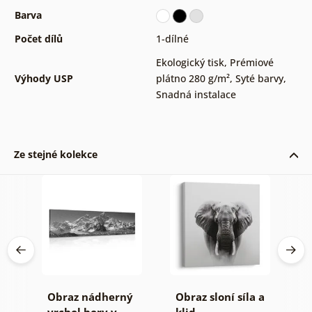
Barva
Počet dílů
1-dílné
Ekologický tisk
,
Prémiové
Výhody USP
plátno 280 g/m²
,
Syté barvy
,
Snadná instalace
Ze stejné kolekce
Obraz nádherný
Obraz sloní síla a
O