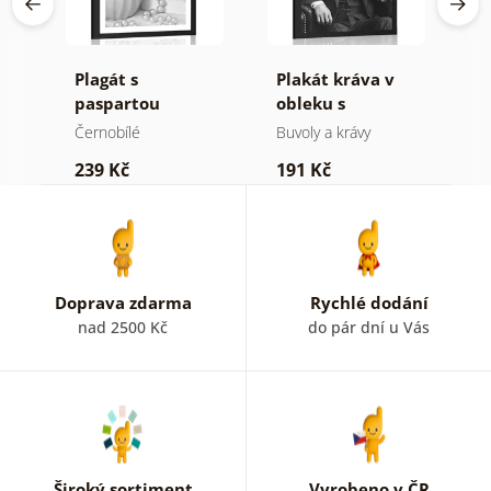
cí
Plagát s
Plakát kráva v
P
v
paspartou
obleku s
p
luxusní zátiší v
doutníkem a
k
Černobílé
Buvoly a krávy
Č
černo bílém
whisky
M
239 Kč
191 Kč
1
provedení
č
p
Doprava zdarma
Rychlé dodání
nad 2500 Kč
do pár dní u Vás
Široký sortiment
Vyrobeno v ČR