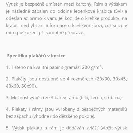
Výtisk je bezpečně umístěn mezi kartony. Rám s výtiskem
je následně zabalen do odolné lepenkové krabice (5vl) a
odeslán až přímo k vám. Jelikož jde o křehké produkty, na
krabici nechybí ani informace o křehkém zboží, což snižuje
míru poškození při samotné přepravě.
Specifika plakátů v kostce
1.
Tištěno na kvalitní papír s gramáží
200 g/m²
.
2.
Plakáty jsou dostupné ve 4 rozměrech
(20x30, 30x45,
40x60, 60x90).
3.
Možnost výběru ze 3 barev rámu (bílá, černá, stříbrná).
4.
Plakáty i rámy jsou vyrobeny z bezpečných materiálů
bez zápachu (vhodné i do dětského pokoje).
5.
Výtisk plakátu a rám je dodáván zvlášť (vložit výtisk