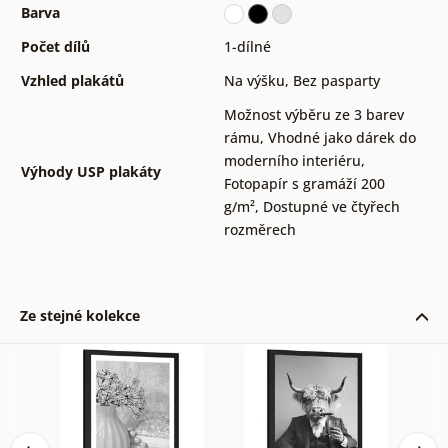
Barva
Počet dílů
1-dílné
Vzhled plakátů
Na výšku
,
Bez pasparty
Možnost výběru ze 3 barev
rámu
,
Vhodné jako dárek do
moderního interiéru
,
Výhody USP plakáty
Fotopapír s gramáží 200
g/m²
,
Dostupné ve čtyřech
rozměrech
Ze stejné kolekce