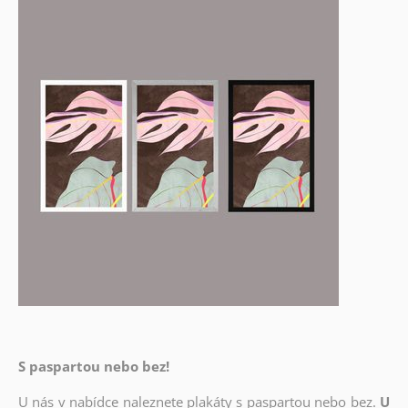
S paspartou nebo bez!
U nás v nabídce naleznete plakáty s paspartou nebo bez.
U