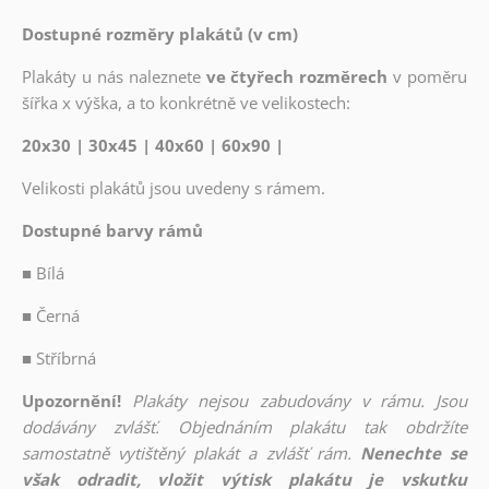
Dostupné rozměry plakátů (v cm)
Plakáty u nás naleznete
ve čtyřech rozměrech
v poměru
šířka x výška, a to konkrétně ve velikostech:
20x30 | 30x45 | 40x60 | 60x90 |
Velikosti plakátů jsou uvedeny s rámem.
Dostupné barvy rámů
■
Bílá
■
Černá
■
Stříbrná
Upozornění!
Plakáty nejsou zabudovány v rámu. Jsou
dodávány zvlášť. Objednáním plakátu tak obdržíte
samostatně vytištěný plakát a zvlášť rám.
Nenechte se
však odradit, vložit výtisk plakátu je vskutku