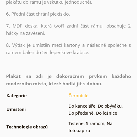
plakátu do rámu je vskutku jednoduché).
6.
Přední část chrání plexisklo.
7.
MDF deska, která tvoří zadní část rámu, obsahuje 2
háčky na zavěšení.
8.
Výtisk je umístěn mezi kartony a následně společně s
rámem balen do 5vl lepenkové krabice.
Plakát na zdi je dekoračním prvkem každého
moderního místa, které hodlá jít s dobou.
Kategorie
Černobílé
Do kanceláře
,
Do obýváku
,
Umístění
Do předsíně
,
Do ložnice
Tištěné
,
S rámom
,
Na
Technologie obrazů
fotopapíru