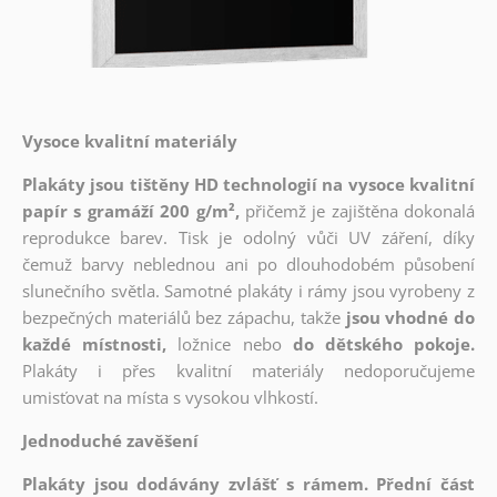
Vysoce kvalitní materiály
Plakáty jsou tištěny HD technologií na vysoce kvalitní
papír s gramáží 200 g/m²,
přičemž je zajištěna dokonalá
reprodukce barev. Tisk je odolný vůči UV záření, díky
čemuž barvy neblednou ani po dlouhodobém působení
slunečního světla. Samotné plakáty i rámy jsou vyrobeny z
bezpečných materiálů bez zápachu, takže
jsou vhodné do
každé místnosti,
ložnice nebo
do dětského pokoje.
Plakáty i přes kvalitní materiály nedoporučujeme
umisťovat na místa s vysokou vlhkostí.
Jednoduché zavěšení
Plakáty jsou dodávány zvlášť s rámem. Přední část