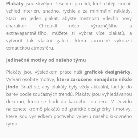
Plakáty
jsou skvělým řešením pro lidi, kteří chtějí změnit
vzhled interiéru snadno, rychle a za minimální náklady.
Stačí jen jeden plakát, abyste místnosti vdechli nový
charakter. Chcete-li něco výraznějšího a
extravagantnějšího, můžete si vybrat více plakátů, a
vytvořit tak vlastní galerii, která zaručeně vykouzlí
tematickou atmosféru.
Jedinečné motivy od našeho týmu
Plakáty jsou výsledkem práce naší
grafické designérky
.
Vytváří osobité motivy,
které zaručeně nenajdete nikde
jinde
. Snaží se, aby plakáty byly vždy aktuální, ladí je do
barev podle současných trendů. Plakáty jsou vyhledávanou
dekorací, která se hodí do každého interiéru. V Dovido
naleznete kromě plakátů od grafické designérky i motivy,
které jsou výsledkem poctivého výběru našeho šikovného
týmu.